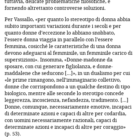
tuttavia, delicate problematiche filosofiche, e
fornendo altrettanto controverse soluzioni.
Per Vassallo, «per quanto lo stereotipo di donna abbia
subito importanti variazioni durante i secoli e per
quanto donne d’eccezione lo abbiano snobbato,
l’essere donna viaggia in parallelo con l’essere
femmina, cosicché le caratteristiche di una donna
devono adeguarsi al femminile, un femminile carico di
superstizioni». Insomma, «Donne-madonne da
sposare, con cui generare figliolanza, e donne-
maddalene che seducono […]», in un dualismo per cui
«le prime rimangono, nell’immaginario collettivo,
donne che corrispondono a un qualche destino di tipo
biologico, mentre alle seconde lo sterotipo concede
leggerezza, incoscienza, nefandezza, tradimento. […]
Donne, comunque, necessariamente emotive, incapaci
di determinate azioni e capaci di altre per codardia,
con uomini necessariamente razionali, capaci di
determinate azioni e incapaci di altre per coraggio»
(p. 53).