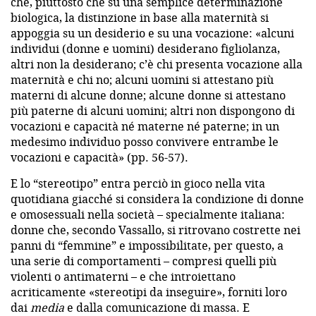
che, piuttosto che su una semplice determinazione
biologica, la distinzione in base alla maternità si
appoggia su un desiderio e su una vocazione: «alcuni
individui (donne e uomini) desiderano figliolanza,
altri non la desiderano; c’è chi presenta vocazione alla
maternità e chi no; alcuni uomini si attestano più
materni di alcune donne; alcune donne si attestano
più paterne di alcuni uomini; altri non dispongono di
vocazioni e capacità né materne né paterne; in un
medesimo individuo posso convivere entrambe le
vocazioni e capacità» (pp. 56-57).
E lo “stereotipo” entra perciò in gioco nella vita
quotidiana giacché si considera la condizione di donne
e omosessuali nella società – specialmente italiana:
donne che, secondo Vassallo, si ritrovano costrette nei
panni di “femmine” e impossibilitate, per questo, a
una serie di comportamenti – compresi quelli più
violenti o antimaterni – e che introiettano
acriticamente «stereotipi da inseguire», forniti loro
dai
media
e dalla comunicazione di massa. E