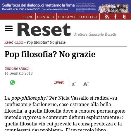
HOME
CONTATTI
CHI SIAMO
SOSTIENICI
Reset
»
Libri
» Pop filosofia? No grazie
Pop filosofia? No grazie
Simone Guidi
14 Gennaio 2013
-
+
Tweet
a
A
La
pop-philosophy?
Per Nicla Vassallo si radica
«su
confusioni e facilonerie, cose estranee alla bella
filosofia, a quella filosofia dove a contare permangono
metodo rigoroso e contenuti definiti esplicitamente»:
quella filosofia «in cui prevale la consapevolezza e la
complessità dei problemi». E’ un piccolo libro