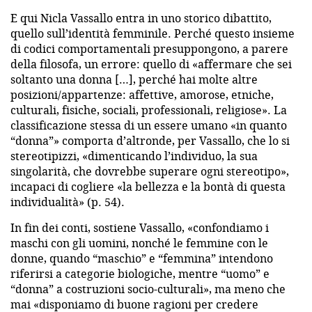
E qui Nicla Vassallo entra in uno storico dibattito,
quello sull’identità femminile. Perché questo insieme
di codici comportamentali presuppongono, a parere
della filosofa, un errore: quello di «affermare che sei
soltanto una donna […], perché hai molte altre
posizioni/appartenze: affettive, amorose, etniche,
culturali, fisiche, sociali, professionali, religiose». La
classificazione stessa di un essere umano «in quanto
“donna”» comporta d’altronde, per Vassallo, che lo si
stereotipizzi, «dimenticando l’individuo, la sua
singolarità, che dovrebbe superare ogni stereotipo»,
incapaci di cogliere «la bellezza e la bontà di questa
individualità» (p. 54).
In fin dei conti, sostiene Vassallo, «confondiamo i
maschi con gli uomini, nonché le femmine con le
donne, quando “maschio” e “femmina” intendono
riferirsi a categorie biologiche, mentre “uomo” e
“donna” a costruzioni socio-culturali», ma meno che
mai «disponiamo di buone ragioni per credere