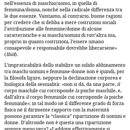
nell’essenza di maschio/uomo, in quella di
femmina/donna, nonché nella radicale differenza tra
le due essenze. Vantiamo, al contrario, buone ragioni
per credere che si debba a mere costrizioni sociali
l’attribuzione alle femmine/donne di alcune
caratteristiche e ai maschi/uomini di tutt’altra ma,
proprio in quanto costrizioni, l’essere umano
consapevole e responsabile dovrebbe liberarsene»
(
Ibid
).
L’impraticabilità dello stabilire un solido abbinamento
tra maschi-uomini e femmine-donne non è quindi, per
la filosofa ligure, neppure la declinazione corporea e
biologica della sessualità: «non si dà, da una parte,
il
corpo maschile cui corrisponde
la
psiche maschile, e,
dall’altra
il
corpo femminile cui corrisponde
la
psiche
femminile»; in tal modo né il differente grado di forza
fisica né il dirimente rapporto con la maternità
possono garantire la “classica” ripartizione di uomini e
donne. D’altronde non è questa una ripartizione
sempre meno vera? «Laddove effettivamente si