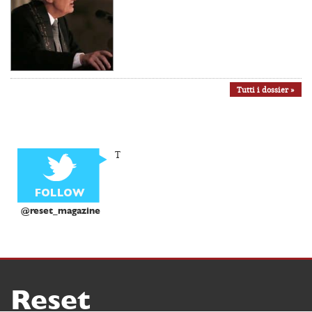
Tutti i dossier »
T
@reset_magazine
Reset