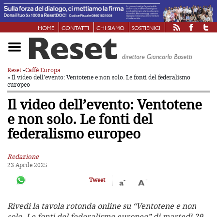
HOME
CONTATTI
CHI SIAMO
SOSTIENICI
Reset
»
Caffè Europa
» Il video dell’evento: Ventotene e non solo. Le fonti del federalismo
europeo
Il video dell’evento: Ventotene
e non solo. Le fonti del
federalismo europeo
Redazione
23 Aprile 2025
-
+
Tweet
a
A
Rivedi la tavola rotonda online su “Ventotene e non
solo. Le fonti del federalismo europeo” di martedì 29