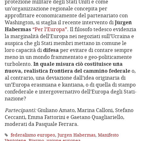
protezione militare degli Stati Uniti e come
un’organizzazione regionale concepita per
approfittare economicamente del partenariato con
Washington, si staglia il recente intervento di
Jürgen
Habermas
“Per l’Europa”
. Il filosofo tedesco evidenzia
la marginalità dell’Europa nei negoziati sull’Ucraina e
auspica che gli Stati membri mettano in comune le
loro capacità di
difesa
per evitare di contare sempre
meno in un mondo frammentato e geo-politicamente
turbolento.
In quale misura ciò costituisce una
nuova, realistica frontiera del cammino federale
o,
al contrario, una deviazione dall’idea originaria di
un’Europa erasmiana e kantiana, o di quella di stampo
confederale e intergovernativo dell’Europa degli Stati-
nazione?
Partecipanti:
Giuliano Amato, Marina Calloni, Stefano
Ceccanti, Emma Fattorini e Gaetano Quagliariello,
moderati da Pasquale Ferrara.
federalismo europeo
,
Jurgen Habermas
,
Manifesto
Ventotene
,
Riarmo
,
unione europea