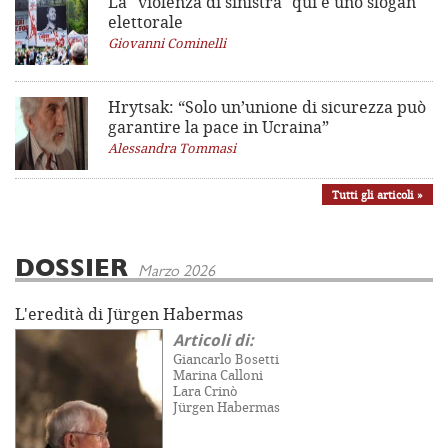
La "violenza di sinistra"
qui è uno slogan
elettorale
Giovanni Cominelli
Hrytsak: “Solo un’unione di sicurezza può
garantire la pace in Ucraina”
Alessandra Tommasi
Tutti gli articoli »
DOSSIER
Marzo 2026
L'eredità di Jürgen Habermas
Articoli di:
Giancarlo Bosetti
Marina Calloni
Lara Crinò
Jürgen Habermas