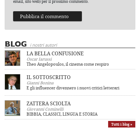
email, sito web) per il prossimo commento.
BLOG
i nostri autori
LA BELLA CONFUSIONE
Oscar Iarussi
Theo Angelopoulos, il cinema come respiro
IL SOTTOSCRITTO
Gianni Bonina
E gli influencer divennero i nuovi critici letterari
ZATTERA SCIOLTA
Giovanni Cominelli
BIBBIA, CLASSICI, LINGUA E STORIA
Tutti i blog »