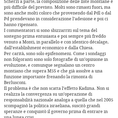
Scherzi a parte, la composizione delle liste montiane è
più difficile del previsto. Molti sono rimasti fuori, ma
sono anche molti coloro che provenendo dal Pdl o dal
Pd prendevano in considerazione l’adesione e poi ci
hanno ripensato.
I commentatori si sono sbizzarriti sul tema del
sostegno prima entusiasta e poi sempre più freddo
venuto a Monti, in parallelo e con identico décalage,
dall’establishment economico e dalla Chiesa.
Per carità, sono solo epifenomeni. Come i sondaggi
non folgoranti sono solo fotografie di un’opinione in
evoluzione, e comunque segnalano un centro
montiano che supera M5S e che già assolve a una
funzione importante frenando la rimonta di
Berlusconi.
Il problema è che non scatta l’effetto Kadima. Non si
realizza la convergenza su un’operazione di
responsabilità nazionale analoga a quella che nel 2005
scompaginò la politica israeliana, suscitò grandi
speranze e conquistò il governo prima di entrare in
una lunga crisi.