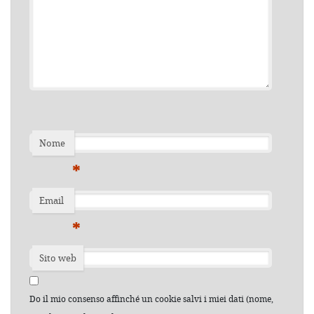
Nome
*
Email
*
Sito web
Do il mio consenso affinché un cookie salvi i miei dati (nome,