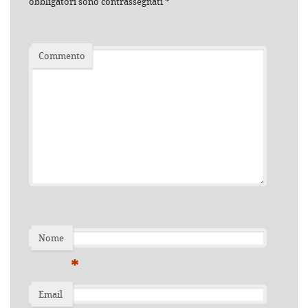
obbligatori sono contrassegnati
*
Commento
Nome
*
Email