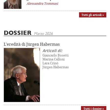
Alessandra Tommasi
Tutti gli articoli »
DOSSIER
Marzo 2026
L'eredità di Jürgen Habermas
Articoli di:
Giancarlo Bosetti
Marina Calloni
Lara Crinò
Jürgen Habermas
Tutti i dossier »