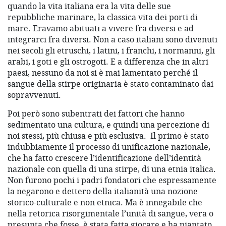
quando la vita italiana era la vita delle sue
repubbliche marinare, la classica vita dei porti di
mare. Eravamo abituati a vivere fra diversi e ad
integrarci fra diversi. Non a caso italiani sono divenuti
nei secoli gli etruschi, i latini, i franchi, i normanni, gli
arabi, i goti e gli ostrogoti. E a differenza che in altri
paesi, nessuno da noi si è mai lamentato perché il
sangue della stirpe originaria è stato contaminato dai
sopravvenuti.
Poi però sono subentrati dei fattori che hanno
sedimentato una cultura, e quindi una percezione di
noi stessi, più chiusa e più esclusiva. Il primo è stato
indubbiamente il processo di unificazione nazionale,
che ha fatto crescere l’identificazione dell’identità
nazionale con quella di una stirpe, di una etnia italica.
Non furono pochi i padri fondatori che espressamente
la negarono e dettero della italianità una nozione
storico-culturale e non etnica. Ma è innegabile che
nella retorica risorgimentale l’unità di sangue, vera o
presunta che fosse, è stata fatta giocare e ha piantato