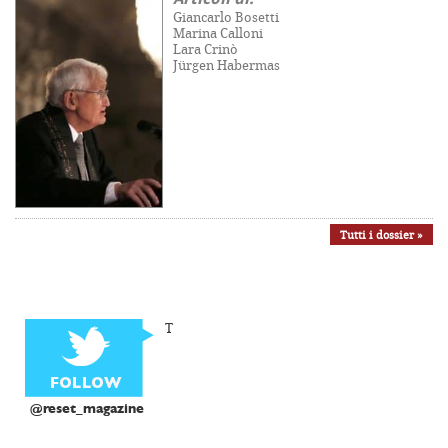
Giancarlo Bosetti
Marina Calloni
Lara Crinò
Jürgen Habermas
Tutti i dossier »
T
@reset_magazine