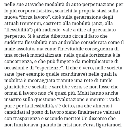
nelle sue ataviche modalità di auto-perpetuazione per
lo più corporativistica, scarichi la propria stasi sulla
nuova “forza lavoro”, cioè sulla generazione degli
attuali trentenni, costretti alla mobilità (anzi, alla
“flessibilità”) più radicale, vale a dire al precariato
perpetuo. Si è anche dibattuto circa il fatto che
suddetta flessibilità non andrebbe considerata come il
male assoluto, ma come l’inevitabile conseguenza di
una società mondializzata, nella quale fortissima è la
concorrenza, e che può fungere da moltiplicatore di
occasioni e di “esperienze”. Il che è vero, nelle società
sane (per esempio quelle scandinave) nelle quali la
mobilità è incoraggiata tramite una rete di tutele
giuridiche e sociali: e sarebbe vero, se non fosse che
ormai il lavoro non c’è quasi più. Molti hanno anche
insistito sulla questione “valutazione e merito”: vada
pure per la flessibilità, s’è detto, ma che almeno i
candidati al posto di lavoro siano finalmente valutati
con trasparenza e secondo merito! Un discorso che
non funzionava quando la crisi non c’era, figuriamoci