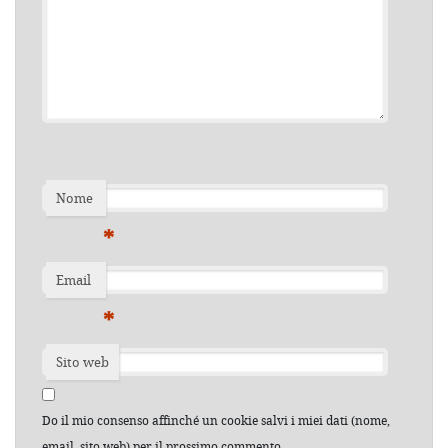
Nome
*
Email
*
Sito web
Do il mio consenso affinché un cookie salvi i miei dati (nome,
email, sito web) per il prossimo commento.