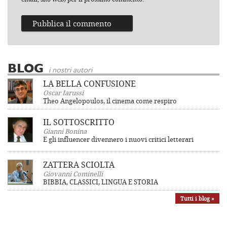
BLOG
i nostri autori
LA BELLA CONFUSIONE
Oscar Iarussi
Theo Angelopoulos, il cinema come respiro
IL SOTTOSCRITTO
Gianni Bonina
E gli influencer divennero i nuovi critici letterari
ZATTERA SCIOLTA
Giovanni Cominelli
BIBBIA, CLASSICI, LINGUA E STORIA
Tutti i blog »