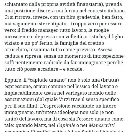
schiantato dalla propria avidità finanziaria), prenda
una posizione discreta ma ferma nel contesto italiano.
Ci si ritrova, invece, con un film gradevole, ben fatto,
ma vagamente stereotipato – troppo vero per essere
vero: il freddo manager tutto lavoro, la moglie
incosciente e depressa con velleità artistiche, il figlio
viziato e un po’ ferito, la famiglia del cretino
arricchito, insomma tutto come previsto. Ascesa
caduta e ripresa, senza un momento di introspezione
sufficientemente radicale da far immaginare perché
tutto ciò possa accadere – e accade.
Eppure, il “capitale umano” non è solo una (brutta)
espressione, ormai comune nel lessico del lavoro e
implacabilmente usata nel variegato mondo delle
assicurazioni (dal quale Virzì trae il senso specifico
per il suo film). L’espressione racchiude un intero
immaginario, un’intera ideologia non solo (e non
tanto) del lavoro, ma di cosa sia l’essere umano come
tale: quando Marx, nel
Capitale
o nei
Manoscritti
economico-filosofici
, critica Adam Smith e l’ideologia