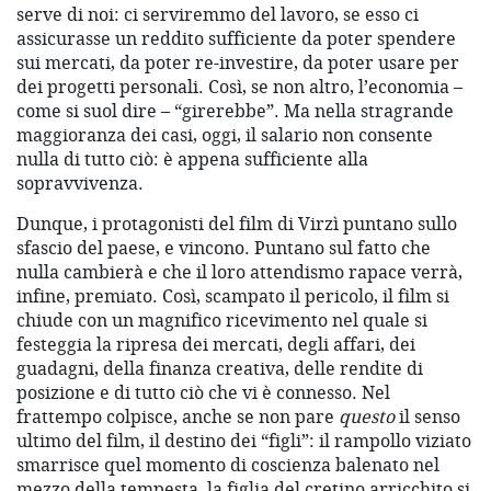
serve di noi: ci serviremmo del lavoro, se esso ci
assicurasse un reddito sufficiente da poter spendere
sui mercati, da poter re-investire, da poter usare per
dei progetti personali. Così, se non altro, l’economia –
come si suol dire – “girerebbe”. Ma nella stragrande
maggioranza dei casi, oggi, il salario non consente
nulla di tutto ciò: è appena sufficiente alla
sopravvivenza.
Dunque, i protagonisti del film di Virzì puntano sullo
sfascio del paese, e vincono. Puntano sul fatto che
nulla cambierà e che il loro attendismo rapace verrà,
infine, premiato. Così, scampato il pericolo, il film si
chiude con un magnifico ricevimento nel quale si
festeggia la ripresa dei mercati, degli affari, dei
guadagni, della finanza creativa, delle rendite di
posizione e di tutto ciò che vi è connesso. Nel
frattempo colpisce, anche se non pare
questo
il senso
ultimo del film, il destino dei “figli”: il rampollo viziato
smarrisce quel momento di coscienza balenato nel
mezzo della tempesta, la figlia del cretino arricchito si