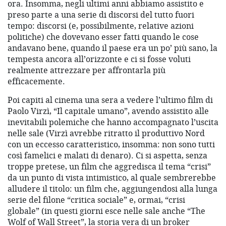
ora. Insomma, negli ultimi anni abbiamo assistito e
preso parte a una serie di discorsi del tutto fuori
tempo: discorsi (e, possibilmente, relative azioni
politiche) che dovevano esser fatti quando le cose
andavano bene, quando il paese era un po’ più sano, la
tempesta ancora all’orizzonte e ci si fosse voluti
realmente attrezzare per affrontarla più
efficacemente.
Poi capiti al cinema una sera a vedere l’ultimo film di
Paolo Virzì, “Il capitale umano”, avendo assistito alle
inevitabili polemiche che hanno accompagnato l’uscita
nelle sale (Virzì avrebbe ritratto il produttivo Nord
con un eccesso caratteristico, insomma: non sono tutti
così famelici e malati di denaro). Ci si aspetta, senza
troppe pretese, un film che aggredisca il tema “crisi”
da un punto di vista intimistico, al quale sembrerebbe
alludere il titolo: un film che, aggiungendosi alla lunga
serie del filone “critica sociale” e, ormai, “crisi
globale” (in questi giorni esce nelle sale anche “The
Wolf of Wall Street”, la storia vera di un broker