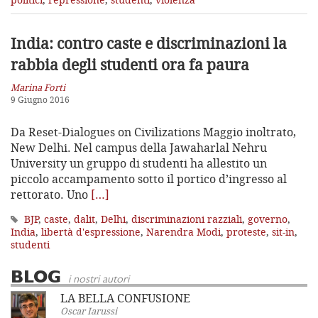
India: contro caste e discriminazioni
la
rabbia degli studenti ora fa paura
Marina Forti
9 Giugno 2016
Da Reset-Dialogues on Civilizations Maggio inoltrato,
New Delhi. Nel campus della Jawaharlal Nehru
University un gruppo di studenti ha allestito un
piccolo accampamento sotto il portico d’ingresso al
rettorato. Uno
[…]
BJP
,
caste
,
dalit
,
Delhi
,
discriminazioni razziali
,
governo
,
India
,
libertà d'espressione
,
Narendra Modi
,
proteste
,
sit-in
,
studenti
BLOG
i nostri autori
LA BELLA CONFUSIONE
Oscar Iarussi