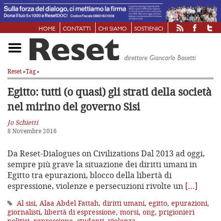
HOME
CONTATTI
CHI SIAMO
SOSTIENICI
Reset
»
Tag
»
Egitto: tutti (o quasi) gli strati della società
nel mirino del governo Sisi
Jo Schietti
8 Novembre 2016
Da Reset-Dialogues on Civilizations Dal 2013 ad oggi,
sempre più grave la situazione dei diritti umani in
Egitto tra epurazioni, blocco della libertà di
espressione, violenze e persecuzioni rivolte un
[…]
Al sisi
,
Alaa Abdel Fattah
,
diritti umani
,
egitto
,
epurazioni
,
giornalisti
,
libertà di espressione
,
morsi
,
ong
,
prigionieri
politici
,
repressione
,
studenti
,
violenza