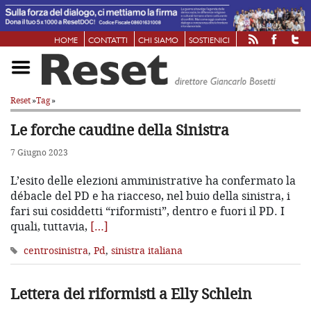
HOME
CONTATTI
CHI SIAMO
SOSTIENICI
Reset
»
Tag
»
Le forche caudine della Sinistra
7 Giugno 2023
L’esito delle elezioni amministrative ha confermato la
débacle del PD e ha riacceso, nel buio della sinistra, i
fari sui cosiddetti “riformisti”, dentro e fuori il PD. I
quali, tuttavia,
[…]
centrosinistra
,
Pd
,
sinistra italiana
Lettera dei riformisti a Elly Schlein