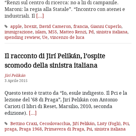
“Renzi sul centro di ricerca: no a lii di campanile.
Maroni: la regia alla Statale”. “Incontro con atenei e
industriali. Il
[…]
apple
,
brexit
,
David Cameron
,
francia
,
Gianni Cuperlo
,
immigrazione
,
islam
,
M5S
,
Matteo Renzi
,
Pd
,
sinistra italiana
,
spending rewiew
,
Ue
,
vincenzo de luca
Il racconto di Jirí Pelikán, l’ospite
scomodo della sinistra italiana
Jirí Pelikán
3 Aprile 2015
Questo testo è tratto da “Io, esule indigesto. Il Pci e la
lezione del ’68 di Praga”, Jirí Pelikán con Antonio
Carioti (I libri di Reset, Marsilio, 2010, seconda
edizione).
[…]
Bettino Craxi
,
Cecoslovacchia
,
Jiří Pelikán
,
Listy (Fogli)
,
Pci
,
praga
,
Praga 1968
,
Primavera di Praga
,
Psi
,
sinistra italiana