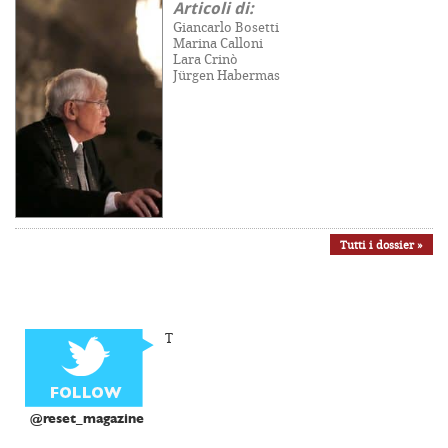
Articoli di:
Giancarlo Bosetti
Marina Calloni
Lara Crinò
Jürgen Habermas
Tutti i dossier »
T
@reset_magazine