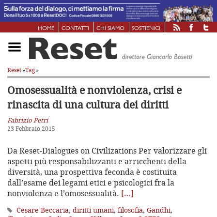
HOME
CONTATTI
CHI SIAMO
SOSTIENICI
Reset
»
Tag
»
Omosessualità e nonviolenza, crisi
e
rinascita di una cultura dei diritti
Fabrizio Petri
23 Febbraio 2015
Da Reset-Dialogues on Civilizations Per valorizzare gli
aspetti più responsabilizzanti e arricchenti della
diversità, una prospettiva feconda è costituita
dall’esame dei legami etici e psicologici fra la
nonviolenza e l’omosessualità.
[…]
Cesare Beccaria
,
diritti umani
,
filosofia
,
Gandhi
,