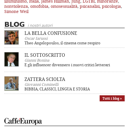
illuminismo
,
Italia
,
James Hillman
,
Jung
,
LGTBI
,
minoranze
,
nonviolenza
,
omofobia
,
omosessualità
,
psicanalisi
,
psicologia
,
Simone Weil
BLOG
i nostri autori
LA BELLA CONFUSIONE
Oscar Iarussi
Theo Angelopoulos, il cinema come respiro
IL SOTTOSCRITTO
Gianni Bonina
E gli influencer divennero i nuovi critici letterari
ZATTERA SCIOLTA
Giovanni Cominelli
BIBBIA, CLASSICI, LINGUA E STORIA
Tutti i blog »