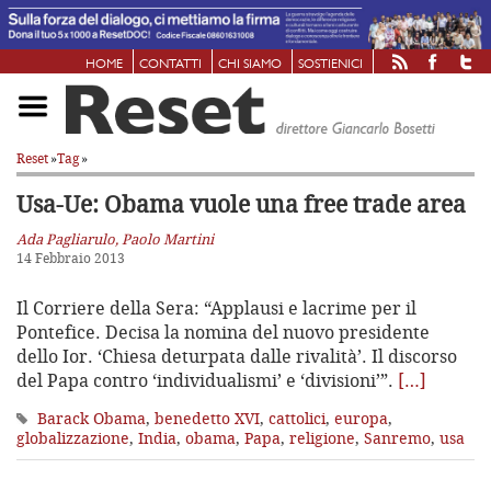
HOME
CONTATTI
CHI SIAMO
SOSTIENICI
Reset
»
Tag
»
Usa-Ue: Obama vuole una free trade area
Ada Pagliarulo, Paolo Martini
14 Febbraio 2013
Il Corriere della Sera: “Applausi e lacrime per il
Pontefice. Decisa la nomina del nuovo presidente
dello Ior. ‘Chiesa deturpata dalle rivalità’. Il discorso
del Papa contro ‘individualismi’ e ‘divisioni’”.
[…]
Barack Obama
,
benedetto XVI
,
cattolici
,
europa
,
globalizzazione
,
India
,
obama
,
Papa
,
religione
,
Sanremo
,
usa