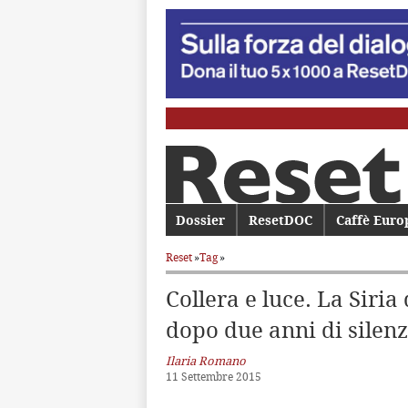
Menu principale
Dossier
Vai al contenuto principale
Vai al contenuto secondario
ResetDOC
Caffè Euro
Reset
»
Tag
»
Collera e luce. La Siri
dopo due anni di silenz
Ilaria Romano
11 Settembre 2015