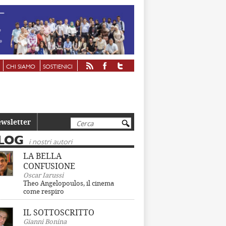
CHI SIAMO
SOSTIENICI
Cerca
wsletter
LOG
i nostri autori
LA BELLA
CONFUSIONE
Oscar Iarussi
Theo Angelopoulos, il cinema
come respiro
IL SOTTOSCRITTO
Gianni Bonina