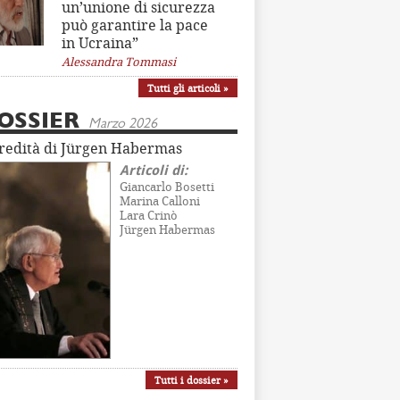
un’unione di sicurezza
può garantire la pace
in Ucraina”
Alessandra Tommasi
Tutti gli articoli »
OSSIER
Marzo 2026
eredità di Jürgen Habermas
Articoli di:
Giancarlo Bosetti
Marina Calloni
Lara Crinò
Jürgen Habermas
Tutti i dossier »