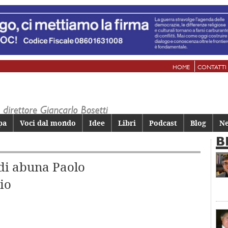
HOME
CONTATTI
pa
Voci dal mondo
Idee
Libri
Podcast
Blog
Ne
B
a di abuna Paolo
io