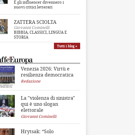
E gli influencer divennero i
nuovi critici letterari
ZATTERA SCIOLTA
Giovanni Cominelli
BIBBIA, CLASSICI, LINGUA E
STORIA
Tutti i blog »
Venezia 2026: Virtù e
resilienza democratica
Redazione
La "violenza di sinistra"
qui è uno slogan
elettorale
Giovanni Cominelli
Hrytsak: “Solo