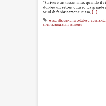
“Scrivere un testamento, quando il r
dubbio un estremo lusso. La grande m
Scud di fabbricazione russa,
[…]
assad
,
dialogo interreligioso
,
guerra civi
siriana
,
siria
,
stato islamico