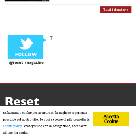
Tutti i dossier »
T
@reset_magazine
Reset
Copyright ® 2026 by Reset
Utilizziamo i cookie per assicurarti la migliore esperienza
Accetta
Home
Contatti
Chi siamo
Sostienici
possibile sul nostro sito. Se vuoi saperne di più, consulta la
Cookie
cookie policy
. Proseguendo con la navigazione, acconsenti
ISSN 2611-5883
all’uso dei cookie.
Developed by Watuppa