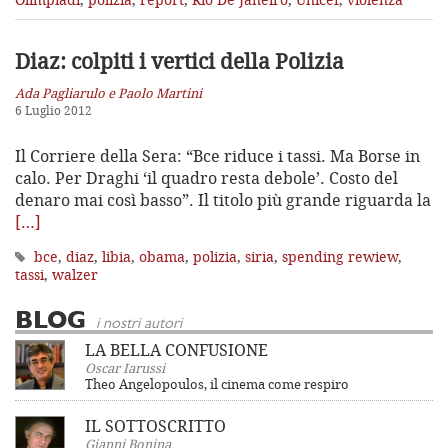
Diaz: colpiti i vertici della Polizia
Ada Pagliarulo e Paolo Martini
6 Luglio 2012
Il Corriere della Sera: “Bce riduce i tassi. Ma Borse in
calo. Per Draghi ‘il quadro resta debole’. Costo del
denaro mai così basso”. Il titolo più grande riguarda la
[…]
bce
,
diaz
,
libia
,
obama
,
polizia
,
siria
,
spending rewiew
,
tassi
,
walzer
BLOG
i nostri autori
LA BELLA CONFUSIONE
Oscar Iarussi
Theo Angelopoulos, il cinema come respiro
IL SOTTOSCRITTO
Gianni Bonina