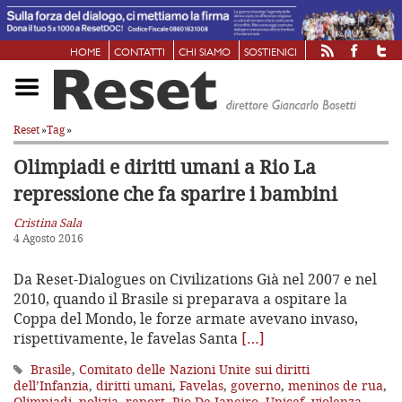
HOME
CONTATTI
CHI SIAMO
SOSTIENICI
Reset
»
Tag
»
Olimpiadi e diritti umani a Rio
La
repressione che fa sparire i bambini
Cristina Sala
4 Agosto 2016
Da Reset-Dialogues on Civilizations Già nel 2007 e nel
2010, quando il Brasile si preparava a ospitare la
Coppa del Mondo, le forze armate avevano invaso,
rispettivamente, le favelas Santa
[…]
Brasile
,
Comitato delle Nazioni Unite sui diritti
dell’Infanzia
,
diritti umani
,
Favelas
,
governo
,
meninos de rua
,
Olimpiadi
,
polizia
,
report
,
Rio De Janeiro
,
Unicef
,
violenza