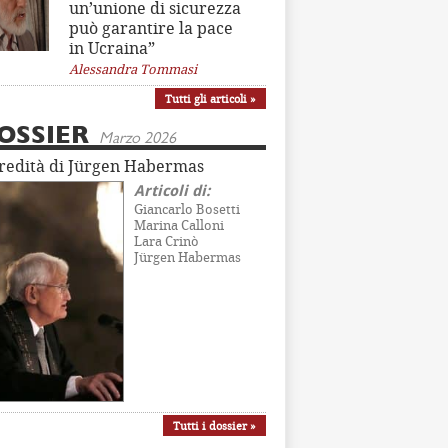
un’unione di sicurezza
può garantire la pace
in Ucraina”
Alessandra Tommasi
Tutti gli articoli »
OSSIER
Marzo 2026
eredità di Jürgen Habermas
Articoli di:
Giancarlo Bosetti
Marina Calloni
Lara Crinò
Jürgen Habermas
Tutti i dossier »