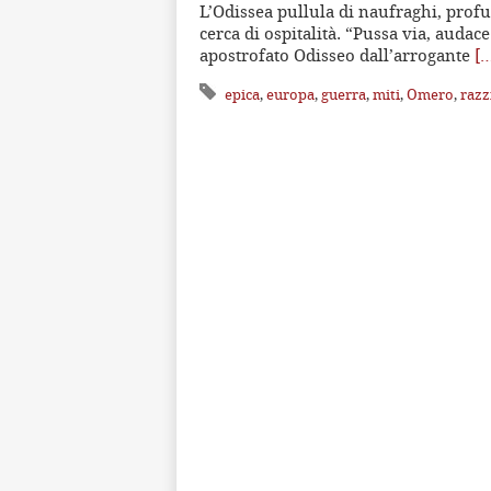
L’Odissea pullula di naufraghi, profugh
cerca di ospitalità. “Pussa via, audac
apostrofato Odisseo dall’arrogante
[
epica
,
europa
,
guerra
,
miti
,
Omero
,
raz