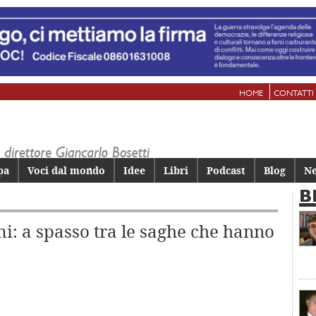
HOME
CONTATTI
pa
Voci dal mondo
Idee
Libri
Podcast
Blog
Ne
B
mi: a spasso tra le saghe che hanno