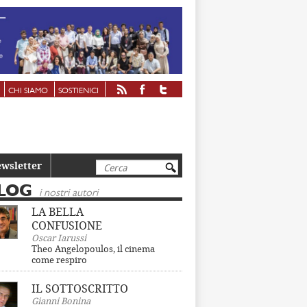
CHI SIAMO
SOSTIENICI
Cerca
wsletter
LOG
i nostri autori
LA BELLA
CONFUSIONE
Oscar Iarussi
Theo Angelopoulos, il cinema
come respiro
IL SOTTOSCRITTO
Gianni Bonina