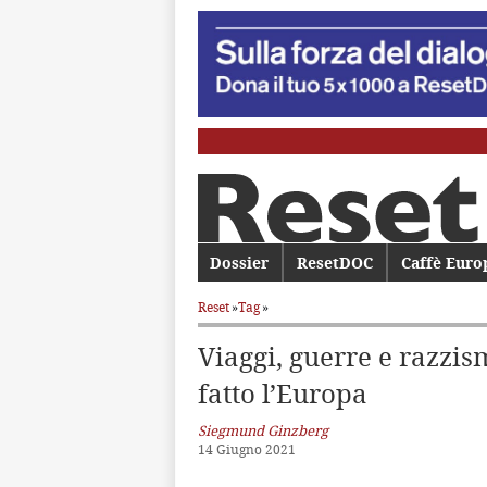
Menu principale
Dossier
Vai al contenuto principale
Vai al contenuto secondario
ResetDOC
Caffè Euro
Reset
»
Tag
»
Viaggi, guerre e razzis
fatto l’Europa
Siegmund Ginzberg
14 Giugno 2021