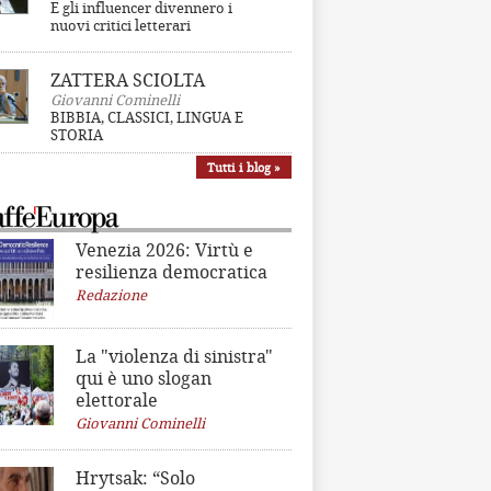
E gli influencer divennero i
nuovi critici letterari
ZATTERA SCIOLTA
Giovanni Cominelli
BIBBIA, CLASSICI, LINGUA E
STORIA
Tutti i blog »
Venezia 2026: Virtù e
resilienza democratica
Redazione
La "violenza di sinistra"
qui è uno slogan
elettorale
Giovanni Cominelli
Hrytsak: “Solo