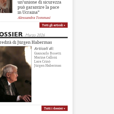
un’unione di sicurezza
può garantire la pace
in Ucraina”
Alessandra Tommasi
Tutti gli articoli »
OSSIER
Marzo 2026
eredità di Jürgen Habermas
Articoli di:
Giancarlo Bosetti
Marina Calloni
Lara Crinò
Jürgen Habermas
Tutti i dossier »