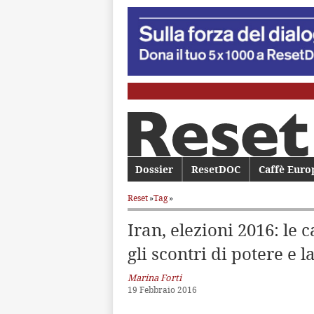
Menu principale
Dossier
Vai al contenuto principale
Vai al contenuto secondario
ResetDOC
Caffè Euro
Reset
»
Tag
»
Iran, elezioni 2016: le 
gli scontri di potere e l
Marina Forti
19 Febbraio 2016