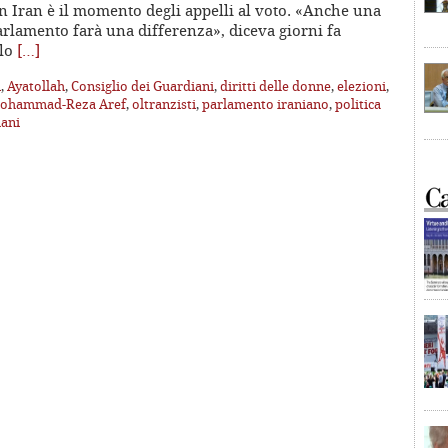
n Iran è il momento degli appelli al voto. «Anche una
rlamento farà una differenza», diceva giorni fa
llo
[…]
i
,
Ayatollah
,
Consiglio dei Guardiani
,
diritti delle donne
,
elezioni
,
ohammad-Reza Aref
,
oltranzisti
,
parlamento iraniano
,
politica
ani