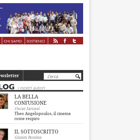
CHI SIAMO
SOSTIENICI
Cerca
wsletter
LOG
i nostri autori
LA BELLA
CONFUSIONE
Oscar Iarussi
Theo Angelopoulos, il cinema
come respiro
IL SOTTOSCRITTO
Gianni Bonina