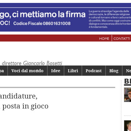
HOME
CONTATTI
pa
Voci dal mondo
Idee
Libri
Podcast
Blog
Ne
B
candidature,
a posta in gioco