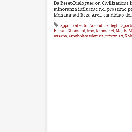
Da Reset-Dialogues on Civilizations I
minoranza influente nel prossimo pa
Mohammad-Reza Aref, candidato de
appello al voto
,
Assemblea degli Espert
Hassan Khomeini
,
iran
,
khamenei
,
Majlis
,
M
interna
,
repubblica islamica
,
riformisti
,
Roh