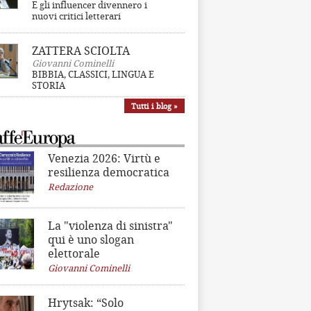
E gli influencer divennero i
nuovi critici letterari
ZATTERA SCIOLTA
Giovanni Cominelli
BIBBIA, CLASSICI, LINGUA E
STORIA
Tutti i blog »
Venezia 2026: Virtù e
resilienza democratica
Redazione
La "violenza di sinistra"
qui è uno slogan
elettorale
Giovanni Cominelli
Hrytsak: “Solo