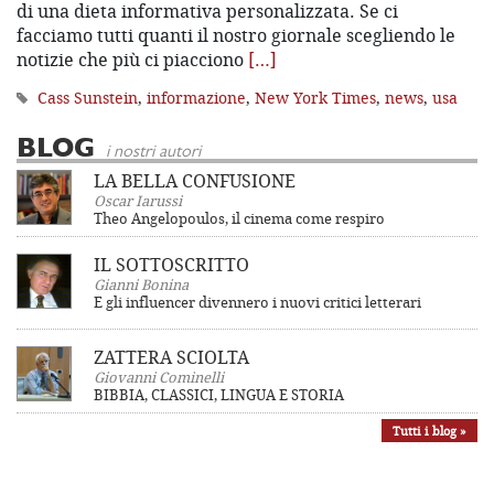
di una dieta informativa personalizzata. Se ci
facciamo tutti quanti il nostro giornale scegliendo le
notizie che più ci piacciono
[…]
Cass Sunstein
,
informazione
,
New York Times
,
news
,
usa
BLOG
i nostri autori
LA BELLA CONFUSIONE
Oscar Iarussi
Theo Angelopoulos, il cinema come respiro
IL SOTTOSCRITTO
Gianni Bonina
E gli influencer divennero i nuovi critici letterari
ZATTERA SCIOLTA
Giovanni Cominelli
BIBBIA, CLASSICI, LINGUA E STORIA
Tutti i blog »