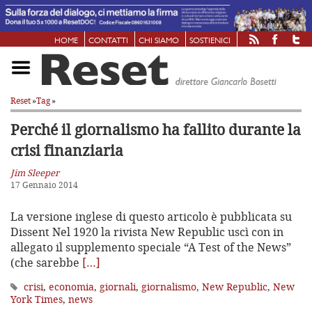
HOME
CONTATTI
CHI SIAMO
SOSTIENICI
Reset
»
Tag
»
Perché il giornalismo ha fallito durante la
crisi finanziaria
Jim Sleeper
17 Gennaio 2014
La versione inglese di questo articolo è pubblicata su
Dissent Nel 1920 la rivista New Republic uscì con in
allegato il supplemento speciale “A Test of the News”
(che sarebbe
[…]
crisi
,
economia
,
giornali
,
giornalismo
,
New Republic
,
New
York Times
,
news