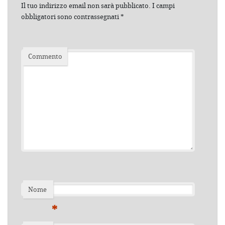
Il tuo indirizzo email non sarà pubblicato.
I campi
obbligatori sono contrassegnati
*
Commento
Nome
*