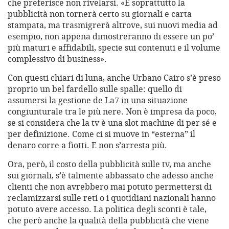
che preferisce non rivelarsi. «E soprattutto la
pubblicità non tornerà certo su giornali e carta
stampata, ma trasmigrerà altrove, sui nuovi media ad
esempio, non appena dimostreranno di essere un po’
più maturi e affidabili, specie sui contenuti e il volume
complessivo di business».
Con questi chiari di luna, anche Urbano Cairo s’è preso
proprio un bel fardello sulle spalle: quello di
assumersi la gestione de La7 in una situazione
congiunturale tra le più nere. Non è impresa da poco,
se si considera che la tv è una slot machine di per sé e
per definizione. Come ci si muove in “esterna” il
denaro corre a fiotti. E non s’arresta più.
Ora, però, il costo della pubblicità sulle tv, ma anche
sui giornali, s’è talmente abbassato che adesso anche
clienti che non avrebbero mai potuto permettersi di
reclamizzarsi sulle reti o i quotidiani nazionali hanno
potuto avere accesso. La politica degli sconti è tale,
che però anche la qualità della pubblicità che viene