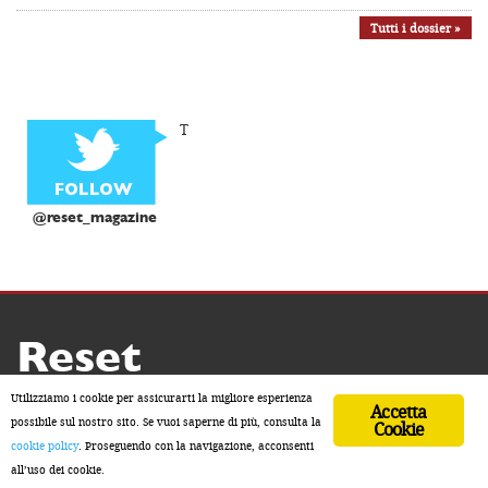
Tutti i dossier »
T
@reset_magazine
Reset
Copyright ® 2026 by Reset
Utilizziamo i cookie per assicurarti la migliore esperienza
Accetta
Home
Contatti
Chi siamo
Sostienici
possibile sul nostro sito. Se vuoi saperne di più, consulta la
Cookie
cookie policy
. Proseguendo con la navigazione, acconsenti
ISSN 2611-5883
all’uso dei cookie.
Developed by Watuppa