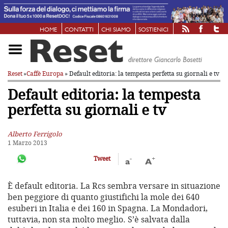
HOME
CONTATTI
CHI SIAMO
SOSTIENICI
Reset
»
Caffè Europa
» Default editoria: la tempesta perfetta su giornali e tv
Default editoria: la tempesta
perfetta su giornali e tv
Alberto Ferrigolo
1 Marzo 2013
-
+
Tweet
a
A
È default editoria. La Rcs sembra versare in situazione
ben peggiore di quanto giustifichi la mole dei 640
esuberi in Italia e dei 160 in Spagna. La Mondadori,
tuttavia, non sta molto meglio. S’è salvata dalla