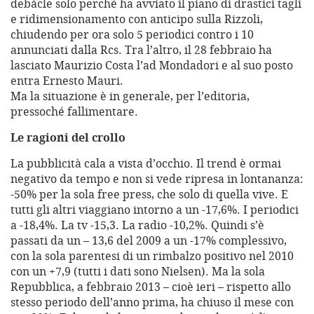
debàcle solo perché ha avviato il piano di drastici tagli
e ridimensionamento con anticipo sulla Rizzoli,
chiudendo per ora solo 5 periodici contro i 10
annunciati dalla Rcs. Tra l’altro, il 28 febbraio ha
lasciato Maurizio Costa l’ad Mondadori e al suo posto
entra Ernesto Mauri.
Ma la situazione è in generale, per l’editoria,
pressoché fallimentare.
Le ragioni del crollo
La pubblicità cala a vista d’occhio. Il trend è ormai
negativo da tempo e non si vede ripresa in lontananza:
-50% per la sola free press, che solo di quella vive. E
tutti gli altri viaggiano intorno a un -17,6%. I periodici
a -18,4%. La tv -15,3. La radio -10,2%. Quindi s’è
passati da un – 13,6 del 2009 a un -17% complessivo,
con la sola parentesi di un rimbalzo positivo nel 2010
con un +7,9 (tutti i dati sono Nielsen). Ma la sola
Repubblica, a febbraio 2013 – cioè ieri – rispetto allo
stesso periodo dell’anno prima, ha chiuso il mese con