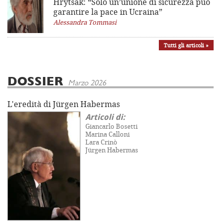
Hrytsak: “Solo un’unione di sicurezza può
garantire la pace in Ucraina”
Alessandra Tommasi
Tutti gli articoli »
DOSSIER
Marzo 2026
L'eredità di Jürgen Habermas
Articoli di:
Giancarlo Bosetti
Marina Calloni
Lara Crinò
Jürgen Habermas