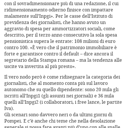
con il sovradimensionare più di una redazione, il cui
ridimensionamento odierno finisce con impattare
malamente sull’Inpgi». Per le casse dell’Istituto di
previdenza dei giornalisti, che hanno avuto un
aggravio di spesa per ammortizzatori sociali, come
descritto, per il terzo anno consecutivo la sola spesa
pensionistica supera le entrate: 108 milioni di euro
contro 100. «È vero che il patrimonio immobiliare è
forte e garantisce contro il default – dice ancora il
segretario della Stampa romana – ma la tendenza alle
uscite va invertita al più presto».
Il vero nodo però è come ridisegnare la categoria dei
giornalisti, che al momento conta più sul lavoro
autonomo che su quello dipendente: sono 20 mila gli
iscritti all’Inpgi1 (gli assunti nei giornali) e 36 mila
quelli all’Inpgi2 (i collaboratori, i free lance, le partite
Iva).
Gli scenari sono davvero neri o da ultimi giorni di
Pompei. E c’è anche chi teme che nella desolazione
generale si possa fare avanti più d’uno con alle spalle