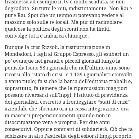
trasmessa ad esempio in tv è molto scaduta, se non
degradata. Su tutte le reti, indistintamente. Non-Rai e
pure Rai. Spot che un tempo si potevano vedere al
massimo solo sulle tv locali. Ma pur di racimolare
qualcosa la politica degli sconti non ha limiti,
coinvolge tutti e imbarca chiunque.
Dunque la crisi Rizzoli, la ristrutturazione in
Mondadori, i tagli al Gruppo Espresso, gli esuberi un
po’ ovunque nei grandi e piccoli giornali lungo la
penisola (sono 58 i giornali che nell’ultimo anno sono
ricorsi allo “stato di crisi” e 1.139 i giornalisti coinvolti
a vario titolo) fa si che la barca dell’editoria traballi e,
soprattutto, fa temere che le ripercussioni maggiori
possano riversarsi sull’Inpgi, l’Istituto di previdenza
dei giornalisti, costretto a fronteggiare “stati di crisi”
aziendale che sfociano ora in cassa integrazione, ora
in massicci prepensionamenti quando non in
disoccupazione vera e propria. Per due anni
consecutivi. Oppure contratti di solidarietà. Ciò che fa
schizzare in alto l’asticella degli esborsi Inpgi proprio