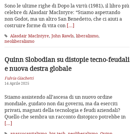
Sono le ultime righe di Dopo la virtù (1981), il libro più
celebre di Alasdair MacIntyre: “Stiamo aspettando
non Godot, ma un altro San Benedetto, che ci aiuti a
costruire forme di vita con
[…]
Alasdair MacIntyre
,
John Rawls
,
liberalismo
,
neoliberalismo
Quinn Slobodian su distopie tecno-feudali
e nuova destra globale
Fulvia Giachetti
14 Aprile 2025
Stiamo assistendo all’ascesa di un nuovo ordine
mondiale, guidato non dai governi, ma da eserciti
privati, magnati della tecnologia e feudi aziendali?
Quello che sembra un racconto distopico potrebbe in
[…]
anarcocapitalismo
,
big tech
,
neoliberalismo
,
Quinn