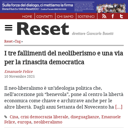
HOME
CONTATTI
CHI SIAMO
SOSTIENICI
Reset
»
Tag
»
I tre fallimenti del neoliberismo e una via
per la rinascita democratica
Emanuele Felice
10 Novembre 2025
Il neo-liberalismo è un’ideologia politica che,
nell’accezione più “benevola”, pone al centro la libertà
economica come chiave e architrave anche per le
altre libertà. Dagli anni Settanta del Novecento ha
[…]
Cina
,
crisi democrazia liberale
,
diseguaglianze
,
Emanuele
Felice
,
europa
,
neoliberalismo