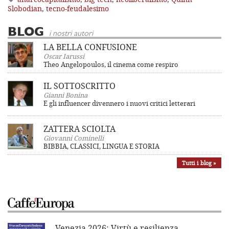
Slobodian
,
tecno-feudalesimo
BLOG
i nostri autori
LA BELLA CONFUSIONE
Oscar Iarussi
Theo Angelopoulos, il cinema come respiro
IL SOTTOSCRITTO
Gianni Bonina
E gli influencer divennero i nuovi critici letterari
ZATTERA SCIOLTA
Giovanni Cominelli
BIBBIA, CLASSICI, LINGUA E STORIA
Tutti i blog »
Venezia 2026: Virtù e resilienza