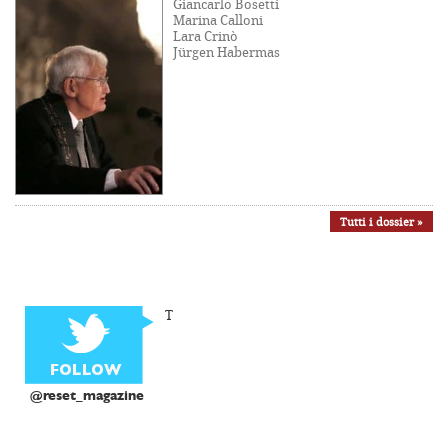
Giancarlo Bosetti
Marina Calloni
Lara Crinò
Jürgen Habermas
Tutti i dossier »
T
@reset_magazine