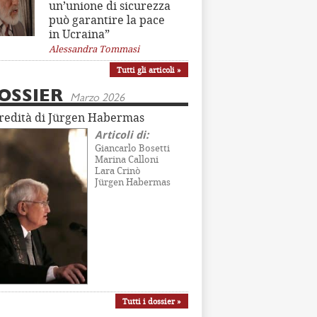
un’unione di sicurezza
può garantire la pace
in Ucraina”
Alessandra Tommasi
Tutti gli articoli »
OSSIER
Marzo 2026
eredità di Jürgen Habermas
Articoli di:
Giancarlo Bosetti
Marina Calloni
Lara Crinò
Jürgen Habermas
Tutti i dossier »