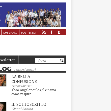
CHI SIAMO
SOSTIENICI
Cerca
wsletter
LOG
i nostri autori
LA BELLA
CONFUSIONE
Oscar Iarussi
Theo Angelopoulos, il cinema
come respiro
IL SOTTOSCRITTO
Gianni Bonina