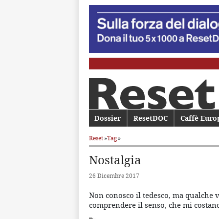
Menu principale
Dossier
Vai al contenuto principale
Vai al contenuto secondario
ResetDOC
Caffè Euro
Reset
»
Tag
»
Nostalgia
26 Dicembre 2017
Non conosco il tedesco, ma qualche vo
comprendere il senso, che mi costano 