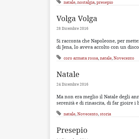
natale
,
nostalgia
,
presepio
Volga Volga
28 Dicembre 2016
Si racconta che Napoleone, per metter
di Jena, lo aveva accolto con un disc
coro armata rossa
,
natale
,
Novecento
Natale
24 Dicembre 2016
Ma non era meglio il Natale degli ann
serenità e di rinascita, di far gioire 
natale
,
Novecento
,
storia
Presepio