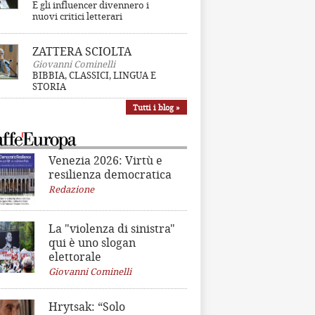
E gli influencer divennero i
nuovi critici letterari
ZATTERA SCIOLTA
Giovanni Cominelli
BIBBIA, CLASSICI, LINGUA E
STORIA
Tutti i blog »
Venezia 2026: Virtù e
resilienza democratica
Redazione
La "violenza di sinistra"
qui è uno slogan
elettorale
Giovanni Cominelli
Hrytsak: “Solo