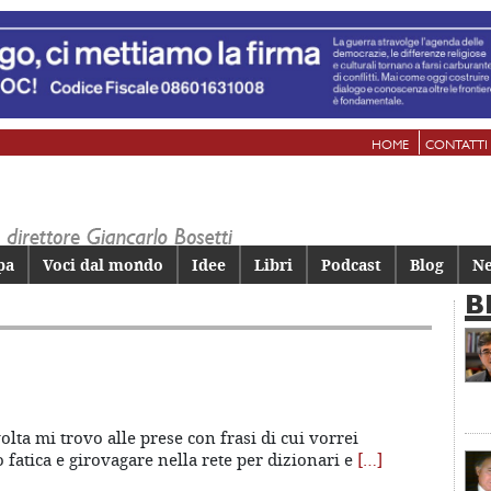
HOME
CONTATTI
pa
Voci dal mondo
Idee
Libri
Podcast
Blog
Ne
B
lta mi trovo alle prese con frasi di cui vorrei
fatica e girovagare nella rete per dizionari e
[…]