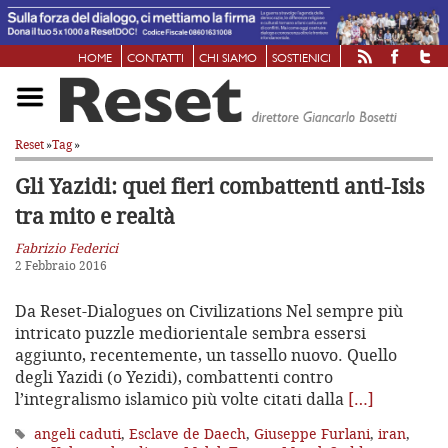
HOME
CONTATTI
CHI SIAMO
SOSTIENICI
Reset
»
Tag
»
Gli Yazidi: quei fieri combattenti
anti-Isis
tra mito e realtà
Fabrizio Federici
2 Febbraio 2016
Da Reset-Dialogues on Civilizations Nel sempre più
intricato puzzle mediorientale sembra essersi
aggiunto, recentemente, un tassello nuovo. Quello
degli Yazidi (o Yezidi), combattenti contro
l’integralismo islamico più volte citati dalla
[…]
angeli caduti
,
Esclave de Daech
,
Giuseppe Furlani
,
iran
,