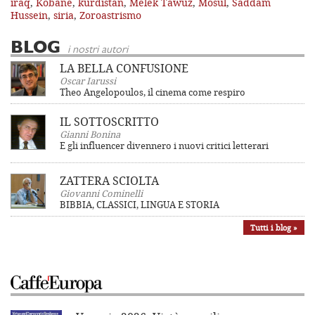
iraq
,
Kobane
,
kurdistan
,
Melek Tawuz
,
Mosul
,
Saddam
Hussein
,
siria
,
Zoroastrismo
BLOG
i nostri autori
LA BELLA CONFUSIONE
Oscar Iarussi
Theo Angelopoulos, il cinema come respiro
IL SOTTOSCRITTO
Gianni Bonina
E gli influencer divennero i nuovi critici letterari
ZATTERA SCIOLTA
Giovanni Cominelli
BIBBIA, CLASSICI, LINGUA E STORIA
Tutti i blog »