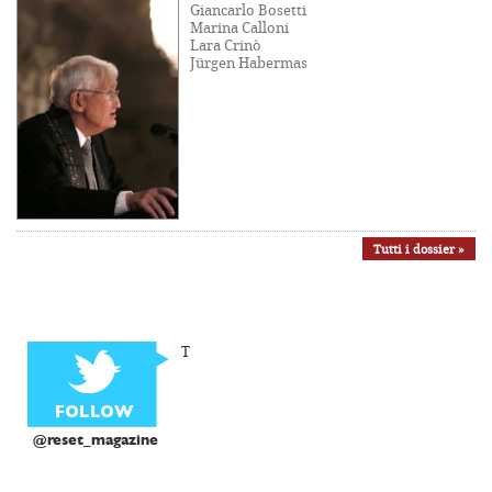
Giancarlo Bosetti
Marina Calloni
Lara Crinò
Jürgen Habermas
Tutti i dossier »
T
@reset_magazine