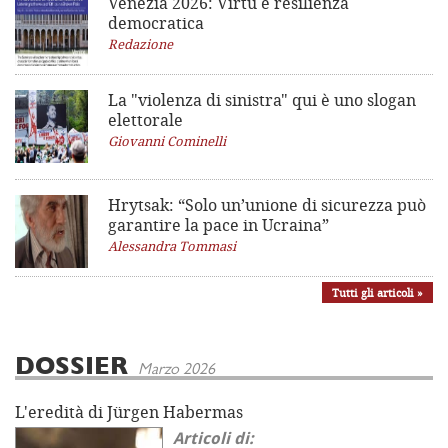
Venezia 2026: Virtù e resilienza
democratica
Redazione
La "violenza di sinistra"
qui è uno slogan
elettorale
Giovanni Cominelli
Hrytsak: “Solo un’unione di sicurezza può
garantire la pace in Ucraina”
Alessandra Tommasi
Tutti gli articoli »
DOSSIER
Marzo 2026
L'eredità di Jürgen Habermas
Articoli di: