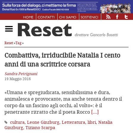
HOME
CONTATTI
CHI SIAMO
SOSTIENICI
Reset
»
Tag
»
Combattiva, irriducibile Natalia
I cento
anni di una scrittrice corsara
Sandra Petrignani
19 Maggio 2016
«Umana e spregiudicata, sensibilissima e dura,
animalesca e provocante, ma anche tenuta dentro il
corpo da un fascino agli occhi, al volto»: è il
penetrante ritratto che il poeta Rocco
[…]
cultura
,
Leone Ginzburg
,
Letteratura
,
libri
,
Natalia
Ginzburg
,
Tiziano Scarpa