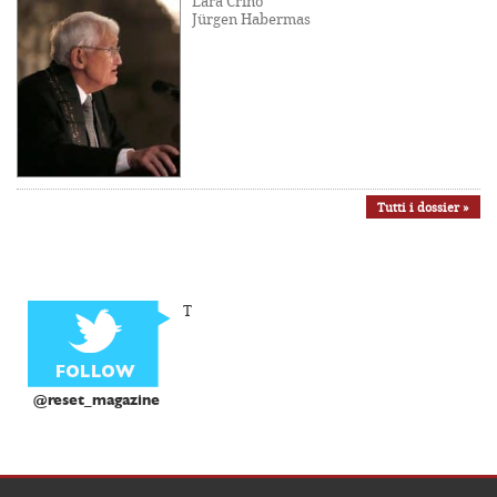
Lara Crinò
Jürgen Habermas
Tutti i dossier »
T
@reset_magazine