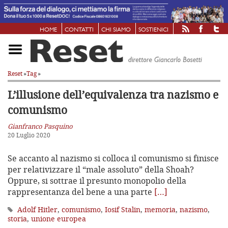
HOME
CONTATTI
CHI SIAMO
SOSTIENICI
Reset
»
Tag
»
L’illusione dell’equivalenza tra nazismo e
comunismo
Gianfranco Pasquino
20 Luglio 2020
Se accanto al nazismo si colloca il comunismo si finisce
per relativizzare il “male assoluto” della Shoah?
Oppure, si sottrae il presunto monopolio della
rappresentanza del bene a una parte
[…]
Adolf Hitler
,
comunismo
,
Iosif Stalin
,
memoria
,
nazismo
,
storia
,
unione europea