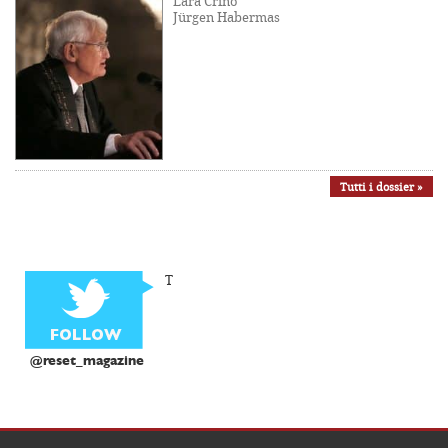
Lara Crinò
Jürgen Habermas
Tutti i dossier »
T
@reset_magazine