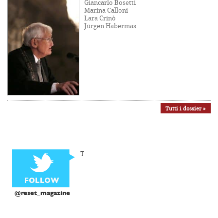
Giancarlo Bosetti
Marina Calloni
Lara Crinò
Jürgen Habermas
Tutti i dossier »
T
@reset_magazine