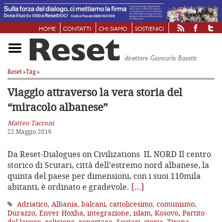
HOME
CONTATTI
CHI SIAMO
SOSTIENICI
Reset
»
Tag
»
Viaggio attraverso la vera storia del
“miracolo albanese”
Matteo Tacconi
22 Maggio 2016
Da Reset-Dialogues on Civilizations IL NORD Il centro
storico di Scutari, città dell’estremo nord albanese, la
quinta del paese per dimensioni, con i suoi 110mila
abitanti, è ordinato e gradevole.
[…]
Adriatico
,
Albania
,
balcani
,
cattolicesimo
,
comunismo
,
Durazzo
,
Enver Hoxha
,
integrazione
,
islam
,
Kosovo
,
Partito
del lavoro
,
religione
,
reportage
,
Scutari
,
storia
,
Tirana
,