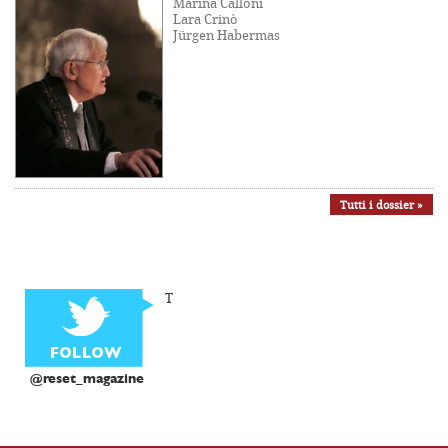
Marina Calloni
Lara Crinò
Jürgen Habermas
Tutti i dossier »
T
@reset_magazine