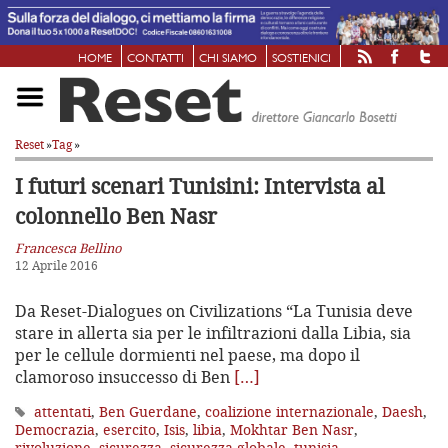
HOME
CONTATTI
CHI SIAMO
SOSTIENICI
Reset
»
Tag
»
I futuri scenari Tunisini: Intervista al
colonnello Ben Nasr
Francesca Bellino
12 Aprile 2016
Da Reset-Dialogues on Civilizations “La Tunisia deve
stare in allerta sia per le infiltrazioni dalla Libia, sia
per le cellule dormienti nel paese, ma dopo il
clamoroso insuccesso di Ben
[…]
attentati
,
Ben Guerdane
,
coalizione internazionale
,
Daesh
,
Democrazia
,
esercito
,
Isis
,
libia
,
Mokhtar Ben Nasr
,
rivoluzione
,
sicurezza
,
sicurezza globale
,
tunisia