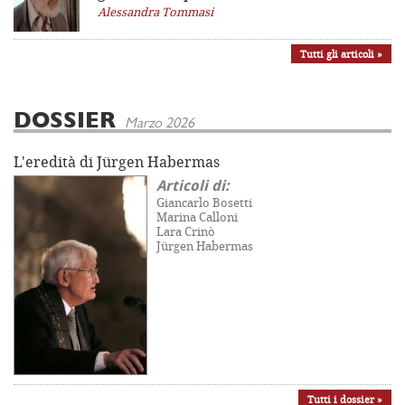
Alessandra Tommasi
Tutti gli articoli »
DOSSIER
Marzo 2026
L'eredità di Jürgen Habermas
Articoli di:
Giancarlo Bosetti
Marina Calloni
Lara Crinò
Jürgen Habermas
Tutti i dossier »