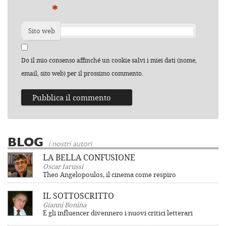
*
Sito web
Do il mio consenso affinché un cookie salvi i miei dati (nome,
email, sito web) per il prossimo commento.
BLOG
i nostri autori
LA BELLA CONFUSIONE
Oscar Iarussi
Theo Angelopoulos, il cinema come respiro
IL SOTTOSCRITTO
Gianni Bonina
E gli influencer divennero i nuovi critici letterari