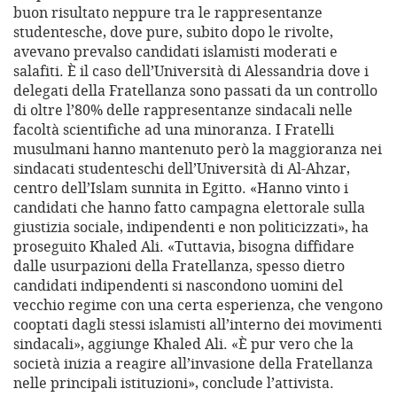
buon risultato neppure tra le rappresentanze
studentesche, dove pure, subito dopo le rivolte,
avevano prevalso candidati islamisti moderati e
salafiti. È il caso dell’Università di Alessandria dove i
delegati della Fratellanza sono passati da un controllo
di oltre l’80% delle rappresentanze sindacali nelle
facoltà scientifiche ad una minoranza. I Fratelli
musulmani hanno mantenuto però la maggioranza nei
sindacati studenteschi dell’Università di Al-Ahzar,
centro dell’Islam sunnita in Egitto. «Hanno vinto i
candidati che hanno fatto campagna elettorale sulla
giustizia sociale, indipendenti e non politicizzati», ha
proseguito Khaled Ali. «Tuttavia, bisogna diffidare
dalle usurpazioni della Fratellanza, spesso dietro
candidati indipendenti si nascondono uomini del
vecchio regime con una certa esperienza, che vengono
cooptati dagli stessi islamisti all’interno dei movimenti
sindacali», aggiunge Khaled Ali. «È pur vero che la
società inizia a reagire all’invasione della Fratellanza
nelle principali istituzioni», conclude l’attivista.