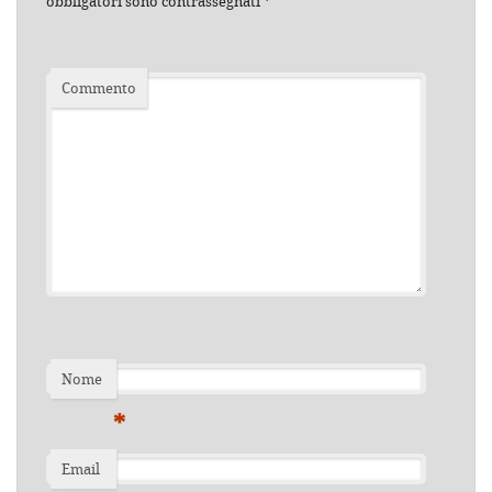
obbligatori sono contrassegnati
*
Commento
Nome
*
Email