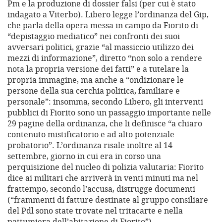
Pm e la produzione di dossier falsi (per cui è stato
indagato a Viterbo). Libero legge l’ordinanza del Gip,
che parla della opera messa in campo da Fiorito di
“depistaggio mediatico” nei confronti dei suoi
avversari politici, grazie “al massiccio utilizzo dei
mezzi di informazione”, diretto “non solo a rendere
nota la propria versione dei fatti” e a tutelare la
propria immagine, ma anche a “ondizionare le
persone della sua cerchia politica, familiare e
personale”: insomma, secondo Libero, gli interventi
pubblici di Fiorito sono un passaggio importante nelle
29 pagine della ordinanza, che li definisce “a chiaro
contenuto mistificatorio e ad alto potenziale
probatorio”. L’ordinanza risale inoltre al 14
settembre, giorno in cui era in corso una
perquisizione del nucleo di polizia valutaria: Fiorito
dice ai militari che arriverà in venti minuti ma nel
frattempo, secondo l’accusa, distrugge documenti
(“frammenti di fatture destinate al gruppo consiliare
del Pdl sono state trovate nel tritacarte e nella
pattumiera dell’abitazione di Fiorito”).