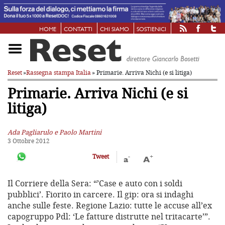
HOME
CONTATTI
CHI SIAMO
SOSTIENICI
Reset
»
Rassegna stampa Italia
» Primarie. Arriva Nichi (e si litiga)
Primarie. Arriva Nichi (e si
litiga)
Ada Pagliarulo e Paolo Martini
3 Ottobre 2012
-
+
Tweet
a
A
Il Corriere della Sera: “’Case e auto con i soldi
pubblici’. Fiorito in carcere. Il gip: ora si indaghi
anche sulle feste. Regione Lazio: tutte le accuse all’ex
capogruppo Pdl: ‘Le fatture distrutte nel tritacarte’”.