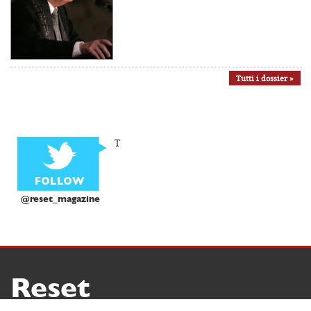
Tutti i dossier »
T
@reset_magazine
Reset
Copyright ® 2026 by Reset