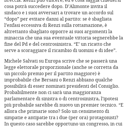
breccia. Renzi può vincere, ed è cosa saggia chiedersi
cosa potrà succedere dopo. D’Alimonte invita il
sindaco e i suoi avversari a trovare un accordo sul
“dopo” per evitare danni al partito: se è sbagliata
l’enfasi eccessiva di Renzi sulla rottamazione, è
altrettanto sbagliato opporre ai suoi argomenti la
minaccia che una sua eventuale vittoria segnerebbe la
fine del Pd e del centrosinistra. “E’ un ricatto che
serve a scoraggiare il ricambio di uomini e di idee”.
Michele Salvati su Europa scrive che se passerà una
legge elettorale proporzionale (anche se corretta da
un piccolo premio per il partito maggiore) è
improbabile che Bersani o Renzi abbiano qualche
possibilità di esser nominati presidenti del Consiglio.
Probabilmente non ci sarà una maggioranza
parlamentare di sinistra o di centrosinistra, l’ipotesi
più probabile sarebbe di nuovo un premier tecnico. “E
allora che primarie sono? Solo un censimento di
simpatie e antipatie tra i due (per ora) protagonisti?
In questo caso sarebbe opportuno un congresso, in cui