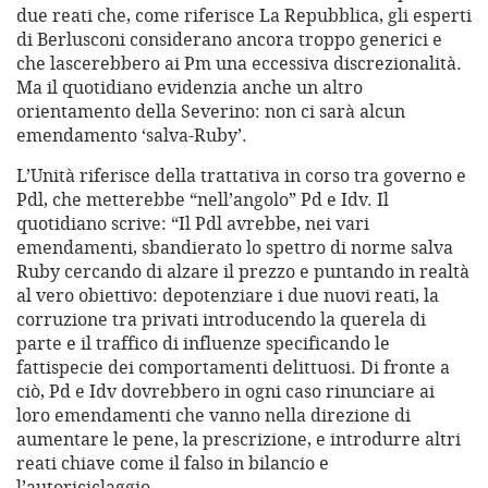
due reati che, come riferisce La Repubblica, gli esperti
di Berlusconi considerano ancora troppo generici e
che lascerebbero ai Pm una eccessiva discrezionalità.
Ma il quotidiano evidenzia anche un altro
orientamento della Severino: non ci sarà alcun
emendamento ‘salva-Ruby’.
L’Unità riferisce della trattativa in corso tra governo e
Pdl, che metterebbe “nell’angolo” Pd e Idv. Il
quotidiano scrive: “Il Pdl avrebbe, nei vari
emendamenti, sbandierato lo spettro di norme salva
Ruby cercando di alzare il prezzo e puntando in realtà
al vero obiettivo: depotenziare i due nuovi reati, la
corruzione tra privati introducendo la querela di
parte e il traffico di influenze specificando le
fattispecie dei comportamenti delittuosi. Di fronte a
ciò, Pd e Idv dovrebbero in ogni caso rinunciare ai
loro emendamenti che vanno nella direzione di
aumentare le pene, la prescrizione, e introdurre altri
reati chiave come il falso in bilancio e
l’autoriciclaggio.