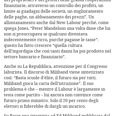
finanziarie, attraverso un controllo dei profitti, un
limite ai guadagni delle società, un miglioramento
delle paghe, un abbassamento dei prezzi”. Un
allontanamento anche dal New Labour perché, come
spiega Jones, “Peter Mandelson una volta disse che lui
non si preoccupava se qualcuno diventava
indecentemente ricco, purché pagasse le tasse”:
questo ha fatto crescere “quella cultura
dell’ingordigia che così tanti danni ha poi prodotto nel
settore bancario e finanziario”.
Anche su La Repubblica, attenzione per il Congresso
laburista. Il discorso di Miliband viene sintetizzato
così: “Basta scuole d’élite, il futuro sia per tutti.
Miliband gioca la carta dell’istruzione”. Il suo
problema è che – mentre il Labour è largamente in
testa come partito – lui ancora non convince come
futuro primo ministro. Solo il 20 per cento degli
elettori si fiderebbe di dargli un incarico.
Su Reset una intervista ad Ed Miliband pubblicata dal