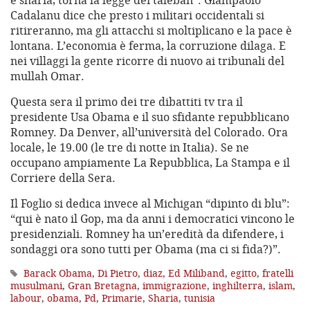
e sharia, torna la legge dei taleban”. Giampaolo
Cadalanu dice che presto i militari occidentali si
ritireranno, ma gli attacchi si moltiplicano e la pace è
lontana. L’economia è ferma, la corruzione dilaga. E
nei villaggi la gente ricorre di nuovo ai tribunali del
mullah Omar.
Questa sera il primo dei tre dibattiti tv tra il
presidente Usa Obama e il suo sfidante repubblicano
Romney. Da Denver, all’università del Colorado. Ora
locale, le 19.00 (le tre di notte in Italia). Se ne
occupano ampiamente La Repubblica, La Stampa e il
Corriere della Sera.
Il Foglio si dedica invece al Michigan “dipinto di blu”:
“qui è nato il Gop, ma da anni i democratici vincono le
presidenziali. Romney ha un’eredità da difendere, i
sondaggi ora sono tutti per Obama (ma ci si fida?)”.
Barack Obama
,
Di Pietro
,
diaz
,
Ed Miliband
,
egitto
,
fratelli
musulmani
,
Gran Bretagna
,
immigrazione
,
inghilterra
,
islam
,
labour
,
obama
,
Pd
,
Primarie
,
Sharia
,
tunisia