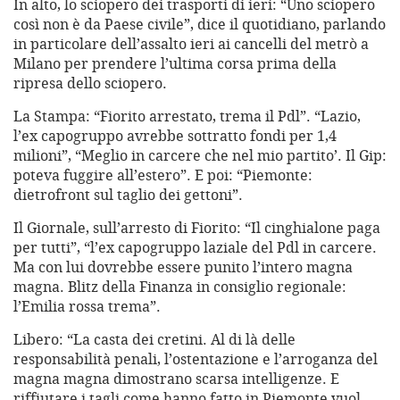
In alto, lo sciopero dei trasporti di ieri: “Uno sciopero
così non è da Paese civile”, dice il quotidiano, parlando
in particolare dell’assalto ieri ai cancelli del metrò a
Milano per prendere l’ultima corsa prima della
ripresa dello sciopero.
La Stampa: “Fiorito arrestato, trema il Pdl”. “Lazio,
l’ex capogruppo avrebbe sottratto fondi per 1,4
milioni”, “Meglio in carcere che nel mio partito’. Il Gip:
poteva fuggire all’estero”. E poi: “Piemonte:
dietrofront sul taglio dei gettoni”.
Il Giornale, sull’arresto di Fiorito: “Il cinghialone paga
per tutti”, “l’ex capogruppo laziale del Pdl in carcere.
Ma con lui dovrebbe essere punito l’intero magna
magna. Blitz della Finanza in consiglio regionale:
l’Emilia rossa trema”.
Libero: “La casta dei cretini. Al di là delle
responsabilità penali, l’ostentazione e l’arroganza del
magna magna dimostrano scarsa intelligenze. E
riffiutare i tagli come hanno fatto in Piemonte vuol