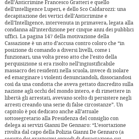
dell’Anticrimine Francesco Gratteri e quello
dell’intelligence Luperi, e dello Sco Caldarozzi: una
decapitazione dei vertici dell’Anticrimine e
dell’Intelligence, intervenuta in primavera, legata alla
condanna all’interdizione per cinque anni dei pubblici
uffici. La pagina 147 della motivazione della
Cassazione è un atto d’accusa contro coloro che “in
posizione di comando a diversi livelli, come i
funzionari, una volta preso atto che l’esito della
perquisizione si era risolto nell’ingiustificabile
massacro dei residenti nella scuola, invece di isolare
ed emarginare i violenti denunciandoli, dissociandosi
così da una condotta che aveva gettato discredito sulla
nazione agli occhi del mondo intero, e di rimettere in
libertà gli arrestati, avevano scelto di persistere negli
arresti creando una serie di false circostanze”. Un
capitolo è poi dedicato anche all’attuale
sottosegretario alla Presidenza del consiglio con
delega ai servizi Gianni De Gennaro: “L’esortazione
rivolta dal capo della Polizia Gianni De Gennaro (a
seguito dei gravissimi episodi di devastazione cui