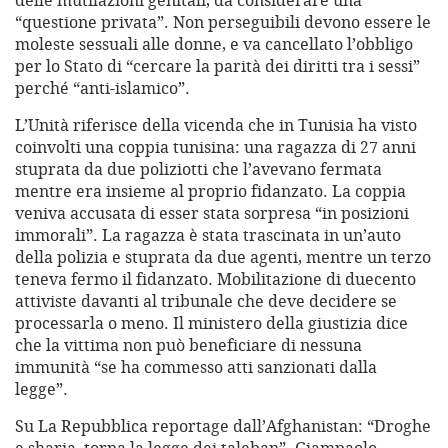
delle mutilazioni genitali, da considerare una
“questione privata”. Non perseguibili devono essere le
moleste sessuali alle donne, e va cancellato l’obbligo
per lo Stato di “cercare la parità dei diritti tra i sessi”
perché “anti-islamico”.
L’Unità riferisce della vicenda che in Tunisia ha visto
coinvolti una coppia tunisina: una ragazza di 27 anni
stuprata da due poliziotti che l’avevano fermata
mentre era insieme al proprio fidanzato. La coppia
veniva accusata di esser stata sorpresa “in posizioni
immorali”. La ragazza è stata trascinata in un’auto
della polizia e stuprata da due agenti, mentre un terzo
teneva fermo il fidanzato. Mobilitazione di duecento
attiviste davanti al tribunale che deve decidere se
processarla o meno. Il ministero della giustizia dice
che la vittima non può beneficiare di nessuna
immunità “se ha commesso atti sanzionati dalla
legge”.
Su La Repubblica reportage dall’Afghanistan: “Droghe