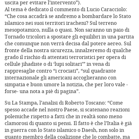
uscita per evitare l’intervento”).
Al tema è dedicato il commento di Lucio Caracciolo:
“Che cosa accadrà se andremo a bombardare lo Stato
islamico nei suoi territori iracheni? Sul terreno
mesopotamico, nulla o quasi. Non saranno un paio di
Tornado tricolori a spostare gli equilibri in una partita
che comunque non verrà decisa dal potere aereo. Sul
fronte della nostra sicurezza, innalzeremo di qualche
grado il rischio di attentati terroristici per opera di
cellule jihadiste o di ‘lupi solitari’” in vena di
rappresaglie contro “i crociati”, “sul quadrante
internazionale gli americani accoglieranno con
simpatia e buon umore la notizia, che per loro vale -
forse- una nota a piè di pagina”.
Su La Stampa, l’analisi di Roberto Toscano: “Come
spesso accade nel nostro Paese, si scatenano reazioni
polemiche rispetto a fatti che in realtà sono meno
clamorosi di quanto si pensi. Il fatto è che l’Italia è già
in guerra con lo Stato islamico o Daesh, non solo in
quanto membro della coalizione che lo combatte, ma