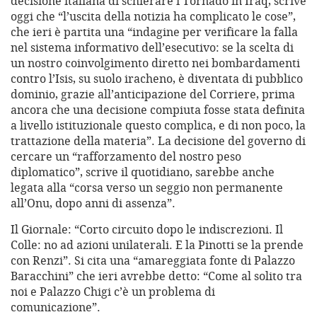
decisione italiana di schierare i Tornado in Iraq, scrive
oggi che “l’uscita della notizia ha complicato le cose”,
che ieri è partita una “indagine per verificare la falla
nel sistema informativo dell’esecutivo: se la scelta di
un nostro coinvolgimento diretto nei bombardamenti
contro l’Isis, su suolo iracheno, è diventata di pubblico
dominio, grazie all’anticipazione del Corriere, prima
ancora che una decisione compiuta fosse stata definita
a livello istituzionale questo complica, e di non poco, la
trattazione della materia”. La decisione del governo di
cercare un “rafforzamento del nostro peso
diplomatico”, scrive il quotidiano, sarebbe anche
legata alla “corsa verso un seggio non permanente
all’Onu, dopo anni di assenza”.
Il Giornale: “Corto circuito dopo le indiscrezioni. Il
Colle: no ad azioni unilaterali. E la Pinotti se la prende
con Renzi”. Si cita una “amareggiata fonte di Palazzo
Baracchini” che ieri avrebbe detto: “Come al solito tra
noi e Palazzo Chigi c’è un problema di
comunicazione”.