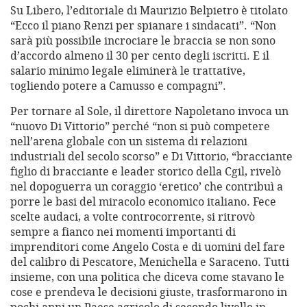
Su Libero, l’editoriale di Maurizio Belpietro è titolato
“Ecco il piano Renzi per spianare i sindacati”. “Non
sarà più possibile incrociare le braccia se non sono
d’accordo almeno il 30 per cento degli iscritti. E il
salario minimo legale eliminerà le trattative,
togliendo potere a Camusso e compagni”.
Per tornare al Sole, il direttore Napoletano invoca un
“nuovo Di Vittorio” perché “non si può competere
nell’arena globale con un sistema di relazioni
industriali del secolo scorso” e Di Vittorio, “bracciante
figlio di bracciante e leader storico della Cgil, rivelò
nel dopoguerra un coraggio ‘eretico’ che contribuì a
porre le basi del miracolo economico italiano. Fece
scelte audaci, a volte controcorrente, si ritrovò
sempre a fianco nei momenti importanti di
imprenditori come Angelo Costa e di uomini del fare
del calibro di Pescatore, Menichella e Saraceno. Tutti
insieme, con una politica che diceva come stavano le
cose e prendeva le decisioni giuste, trasformarono in