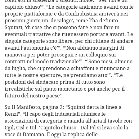
contratti in scadenza o scaduti, molte. “’Per noi è un
capitolo chiuso’”. “Le categorie andranno avanti con le
proprie piattaforme e da Confindustria arriverà nei
prossimi giorni un ‘decalogo’, come l’ha definito
Squinzi, ‘di cose che si possono fare e non fare in
eventuali trattative che ritenessero portare avanti. Le
singole categorie sono libere, per chi ritiene di andare
avanti l’autonomia c’è’”. “’Non abbiamo margini di
manovra per poter proseguire un colloquio sui
contratti nel modo tradizionale’”. “’Sono mesi, almeno
da luglio, che ci prendono a schiaffoni e rinunciano a
tutte le nostre aperture, ne prendiamo atto’”. “’Le
posizioni del sindacato prima di tutto sono
irrealistiche sul piano monetario e poi anche per il
futuro del nostro paese’”.
Su Il Manifesto, pagina 2: “Squinzi detta la linea a
Renzi”, “Il capo degli industriali riunisce le
associazioni di categoria e manda all’aria il tavolo con
Cgil, Cisl e Uil. ‘Capitolo chiuso’. Dal Pd si leva solo la
voce di Damiano. E oggi la replica delle