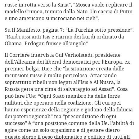
russe in rotta verso la Siria”, “Mosca vuole replicare il
modello Crimea, temuto dalla Nato. Un caccia di Putin
e uno americano si incrociano nei cieli”.
Su Il Manifesto, pagina 7: “La Turchia sotto pressione”,
“Raid russi anti-Isis e riarmo dei kurdi ordinato da
Obama. Erdogan finisce all’angolo”
Il Corriere intervista Gui Verhofstadt, presidente
dell’Alleanza dei liberal democratici per l’Europa, ex
premier belga. Dice che “la situazione creata dalle
incursioni russe è molto pericolosa. Attaccando
soprattutto ribelli non legati all’Isis e Al Nusra, la
Russia getta una cima di salvataggio ad Assad”. Cosa
può fare l’Ue: “Ogni Stato membro ha delle forze
militari che operano nella coalizione. Gli europei
hanno esperienze della regione e godono della fiducia
dei poteri regionali” ma “precondizione di ogni
successo” è “una posizione comune della Ue, l’abilità di
agire come un solo organismo e di gettare dietro
questo sforzo il peso diplomatico e politico di tutti gli