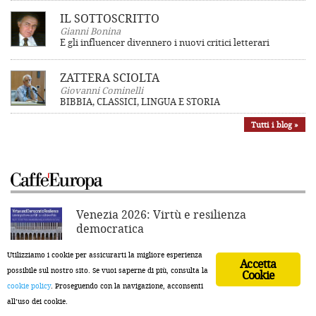
IL SOTTOSCRITTO
Gianni Bonina
E gli influencer divennero i nuovi critici letterari
ZATTERA SCIOLTA
Giovanni Cominelli
BIBBIA, CLASSICI, LINGUA E STORIA
Tutti i blog »
Venezia 2026: Virtù e resilienza
democratica
Redazione
Utilizziamo i cookie per assicurarti la migliore esperienza
Accetta
possibile sul nostro sito. Se vuoi saperne di più, consulta la
Cookie
La "violenza di sinistra"
qui è uno slogan
cookie policy
. Proseguendo con la navigazione, acconsenti
elettorale
all’uso dei cookie.
Giovanni Cominelli