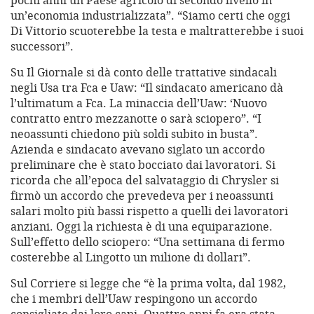
pochi anni un Paese agricolo di secondo livello in
un’economia industrializzata”. “Siamo certi che oggi
Di Vittorio scuoterebbe la testa e maltratterebbe i suoi
successori”.
Su Il Giornale si dà conto delle trattative sindacali
negli Usa tra Fca e Uaw: “Il sindacato americano dà
l’ultimatum a Fca. La minaccia dell’Uaw: ‘Nuovo
contratto entro mezzanotte o sarà sciopero”. “I
neoassunti chiedono più soldi subito in busta”.
Azienda e sindacato avevano siglato un accordo
preliminare che è stato bocciato dai lavoratori. Si
ricorda che all’epoca del salvataggio di Chrysler si
firmò un accordo che prevedeva per i neoassunti
salari molto più bassi rispetto a quelli dei lavoratori
anziani. Oggi la richiesta è di una equiparazione.
Sull’effetto dello sciopero: “Una settimana di fermo
costerebbe al Lingotto un milione di dollari”.
Sul Corriere si legge che “è la prima volta, dal 1982,
che i membri dell’Uaw respingono un accordo