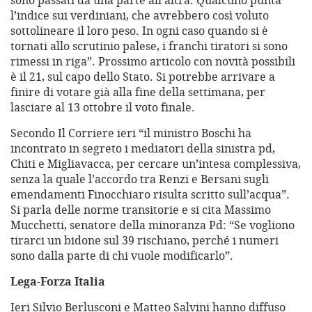
sono passati da una parte all’altra. Qualcuno punta
l’indice sui verdiniani, che avrebbero così voluto
sottolineare il loro peso. In ogni caso quando si è
tornati allo scrutinio palese, i franchi tiratori si sono
rimessi in riga”. Prossimo articolo con novità possibili
è il 21, sul capo dello Stato. Si potrebbe arrivare a
finire di votare già alla fine della settimana, per
lasciare al 13 ottobre il voto finale.
Secondo Il Corriere ieri “il ministro Boschi ha
incontrato in segreto i mediatori della sinistra pd,
Chiti e Migliavacca, per cercare un’intesa complessiva,
senza la quale l’accordo tra Renzi e Bersani sugli
emendamenti Finocchiaro risulta scritto sull’acqua”.
Si parla delle norme transitorie e si cita Massimo
Mucchetti, senatore della minoranza Pd: “Se vogliono
tirarci un bidone sul 39 rischiano, perché i numeri
sono dalla parte di chi vuole modificarlo”.
Lega-Forza Italia
Ieri Silvio Berlusconi e Matteo Salvini hanno diffuso