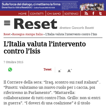
HOME
CONTATTI
CHI SIAMO
SOSTIENICI
Reset
»
Rassegna stampa Italia
» L’Italia valuta l’intervento contro l’Isis
L’Italia valuta l’intervento
contro l’Isis
7 Ottobre 2015
-
+
Tweet
a
A
Il Corriere della sera: “Iraq, scontro sui raid italiani” .
“Pinotti: valutiamo un nuovo ruolo per i caccia, poi
riferiremo in Parlamento”. “Mattarella:
collaborazione di tutti contro l’Isis. Grillo: non si entri
in guerra”. “I doveri di una coalizione” è il titolo