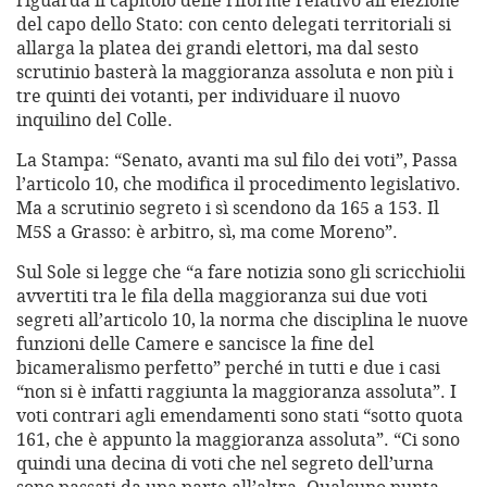
riguarda il capitolo delle riforme relativo all’elezione
del capo dello Stato: con cento delegati territoriali si
allarga la platea dei grandi elettori, ma dal sesto
scrutinio basterà la maggioranza assoluta e non più i
tre quinti dei votanti, per individuare il nuovo
inquilino del Colle.
La Stampa: “Senato, avanti ma sul filo dei voti”, Passa
l’articolo 10, che modifica il procedimento legislativo.
Ma a scrutinio segreto i sì scendono da 165 a 153. Il
M5S a Grasso: è arbitro, sì, ma come Moreno”.
Sul Sole si legge che “a fare notizia sono gli scricchiolii
avvertiti tra le fila della maggioranza sui due voti
segreti all’articolo 10, la norma che disciplina le nuove
funzioni delle Camere e sancisce la fine del
bicameralismo perfetto” perché in tutti e due i casi
“non si è infatti raggiunta la maggioranza assoluta”. I
voti contrari agli emendamenti sono stati “sotto quota
161, che è appunto la maggioranza assoluta”. “Ci sono
quindi una decina di voti che nel segreto dell’urna