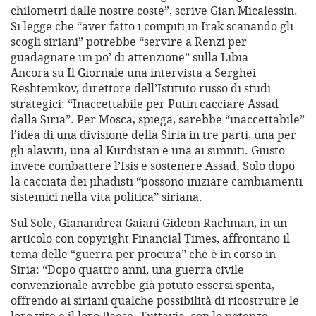
chilometri dalle nostre coste”, scrive Gian Micalessin.
Si legge che “aver fatto i compiti in Irak scanando gli
scogli siriani” potrebbe “servire a Renzi per
guadagnare un po’ di attenzione” sulla Libia
Ancora su Il Giornale una intervista a Serghei
Reshtenikov, direttore dell’Istituto russo di studi
strategici: “Inaccettabile per Putin cacciare Assad
dalla Siria”. Per Mosca, spiega, sarebbe “inaccettabile”
l’idea di una divisione della Siria in tre parti, una per
gli alawiti, una al Kurdistan e una ai sunniti. Giusto
invece combattere l’Isis e sostenere Assad. Solo dopo
la cacciata dei jihadisti “possono iniziare cambiamenti
sistemici nella vita politica” siriana.
Sul Sole, Gianandrea Gaiani Gideon Rachman, in un
articolo con copyright Financial Times, affrontano il
tema delle “guerra per procura” che è in corso in
Siria: “Dopo quattro anni, una guerra civile
convenzionale avrebbe già potuto essersi spenta,
offrendo ai siriani qualche possibilità di ricostruire le