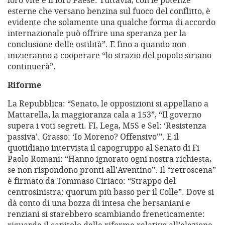
loro vite e il loro Paese. Tuttavia, con le potenze
esterne che versano benzina sul fuoco del conflitto, è
evidente che solamente una qualche forma di accordo
internazionale può offrire una speranza per la
conclusione delle ostilità”. E fino a quando non
inizieranno a cooperare “lo strazio del popolo siriano
continuerà”.
Riforme
La Repubblica: “Senato, le opposizioni si appellano a
Mattarella, la maggioranza cala a 153”, “Il governo
supera i voti segreti. FI, Lega, M5S e Sel: ‘Resistenza
passiva’. Grasso: ‘Io Moreno? Offensivo'”. E il
quotidiano intervista il capogruppo al Senato di Fi
Paolo Romani: “Hanno ignorato ogni nostra richiesta,
se non rispondono pronti all’Aventino”. Il “retroscena”
è firmato da Tommaso Ciriaco: “Strappo del
centrosinistra: quorum più basso per il Colle”. Dove si
dà conto di una bozza di intesa che bersaniani e
renziani si starebbero scambiando freneticamente: