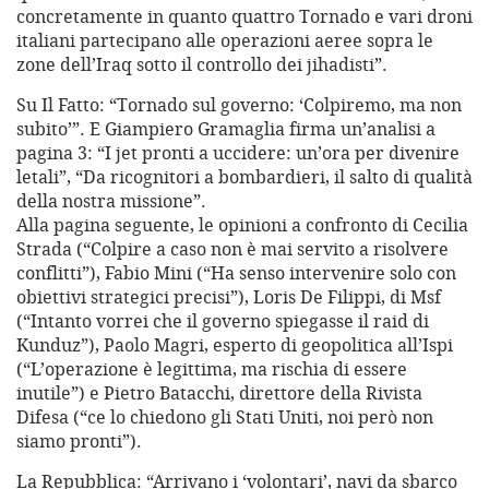
concretamente in quanto quattro Tornado e vari droni
italiani partecipano alle operazioni aeree sopra le
zone dell’Iraq sotto il controllo dei jihadisti”.
Su Il Fatto: “Tornado sul governo: ‘Colpiremo, ma non
subito’”. E Giampiero Gramaglia firma un’analisi a
pagina 3: “I jet pronti a uccidere: un’ora per divenire
letali”, “Da ricognitori a bombardieri, il salto di qualità
della nostra missione”.
Alla pagina seguente, le opinioni a confronto di Cecilia
Strada (“Colpire a caso non è mai servito a risolvere
conflitti”), Fabio Mini (“Ha senso intervenire solo con
obiettivi strategici precisi”), Loris De Filippi, di Msf
(“Intanto vorrei che il governo spiegasse il raid di
Kunduz”), Paolo Magri, esperto di geopolitica all’Ispi
(“L’operazione è legittima, ma rischia di essere
inutile”) e Pietro Batacchi, direttore della Rivista
Difesa (“ce lo chiedono gli Stati Uniti, noi però non
siamo pronti”).
La Repubblica: “Arrivano i ‘volontari’, navi da sbarco