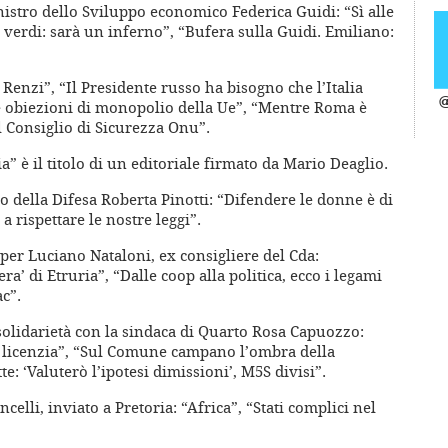
istro dello Sviluppo economico Federica Guidi: “Sì alle
e verdi: sarà un inferno”, “Bufera sulla Guidi. Emiliano:
Renzi”, “Il Presidente russo ha bisogno che l’Italia
@
e obiezioni di monopolio della Ue”, “Mentre Roma è
l Consiglio di Sicurezza Onu”.
a” è il titolo di un editoriale firmato da Mario Deaglio.
ro della Difesa Roberta Pinotti: “Difendere le donne è di
 a rispettare le nostre leggi”.
 per Luciano Nataloni, ex consigliere del Cda:
ra’ di Etruria”, “Dalle coop alla politica, ecco i legami
c”.
 solidarietà con la sindaca di Quarto Rosa Capuozzo:
la licenzia”, “Sul Comune campano l’ombra della
 ‘Valuterò l’ipotesi dimissioni’, M5S divisi”.
elli, inviato a Pretoria: “Africa”, “Stati complici nel