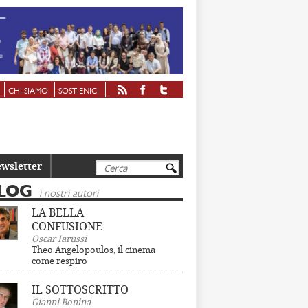
CHI SIAMO
SOSTIENICI
Cerca
wsletter
LOG
i nostri autori
LA BELLA
CONFUSIONE
Oscar Iarussi
Theo Angelopoulos, il cinema
come respiro
IL SOTTOSCRITTO
Gianni Bonina