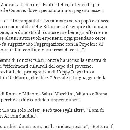
Zancan a Tenerife: “Esuli e felici, a Tenerife per
i alle Canarie, dove i pensionati non pagano tasse”.
testa”, “Incompatibile. La ministra salva papà e attacca
La responsabile delle Riforme si è sempre dichiarata
cana, ma dimostra di conoscerne bene gli affari e ne
che alcuni autorevoli esponenti oggi prendano certe
o fa suggerivano l’aggregazione con la Popolare di
isti’. Più conflitto d’interessi di così…”.
anni di Fonzie: “Così Fonzie ha ucciso la sinistra di
i “riferimenti culturali del capo del governo,
arazioni: dal protagonista di Happy Days fino a
ullio De Mauro, che dice: “Prevale il linguaggio della
si di Roma e Milano: “Sala e Marchini, Milano e Roma
e perché ai due candidati imprenditori”.
: ‘Ho un solo Rolex’. Però tace sygli altri”, “Doni di
in Arabia Saudita”.
o ordina dimissioni, ma la sindaca resiste”, “Rottura. Il