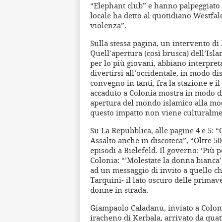
“Elephant club” e hanno palpeggiato a
locale ha detto al quotidiano Westfale
violenza”.
Sulla stessa pagina, un intervento di 
Quell’apertura (così brusca) dell’Isl
per lo più giovani, abbiano interpret
divertirsi all’occidentale, in modo dis
convegno in tanti, fra la stazione e il
accaduto a Colonia mostra in modo d
apertura del mondo islamico alla mo
questo impatto non viene culturalmen
Su La Repubblica, alle pagine 4 e 5: “
Assalto anche in discoteca”, “Oltre 
episodi a Bielefeld. Il governo: ‘Più 
Colonia: “’Molestate la donna bianca’,
ad un messaggio di invito a quello c
Tarquini- il lato oscuro delle primave
donne in strada.
Giampaolo Caladanu, inviato a Colon
iracheno di Kerbala, arrivato da quat