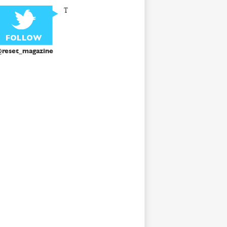
T
reset_magazine