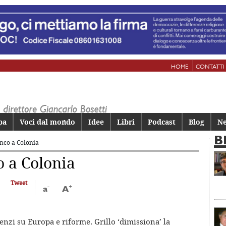
HOME
CONTATTI
pa
Voci dal mondo
Idee
Libri
Podcast
Blog
Ne
B
anco a Colonia
o a Colonia
Tweet
-
+
a
A
Renzi su Europa e riforme. Grillo ‘dimissiona’ la