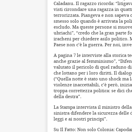
Caladanu. Il ragazzo ricorda: “litigav
visti circondare una ragazza in quattr
terrorizzata. Piangeva e non sapeva 
smesso solo quando è arrivata la pol
escludo. Ma queste persone si muove
ubriachi”, “credo che la gran parte fo
iracheni per chiedere asilo politico.
Paese non c’è la guerra. Per noi, inve
A pagina 7 le interviste alla storica 
anche grazie al femminismo”, “Difendo
valutato il pericolo di quel raduno 
che lottano per i loro diritti. Il dial
(“Quella notte è stato uno shock ma 
violenze inaccettabili, c’è però, inizi
troppa correttezza politica: se dici ch
della destra”.
La Stampa intervista il ministro della
sinistra difendere la sicurezza delle
leggi e ai nostri principi”.
Su Il Fatto: Non solo Colonia: Capod