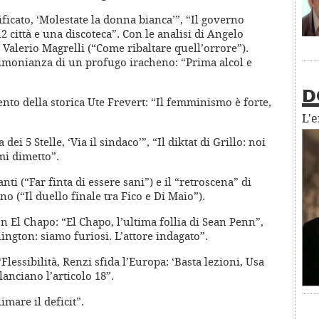
ficato, ‘Molestate la donna bianca’”, “Il governo
2 città e una discoteca”. Con le analisi di Angelo
i Valerio Magrelli (“Come ribaltare quell’orrore”).
imonianza di un profugo iracheno: “Prima alcol e
D
ento della storica Ute Frevert: “Il femminismo è forte,
L'
dei 5 Stelle, ‘Via il sindaco’”, “Il diktat di Grillo: noi
mi dimetto”.
ti (“Far finta di essere sani”) e il “retroscena” di
 (“Il duello finale tra Fico e Di Maio”).
n El Chapo: “El Chapo, l’ultima follia di Sean Penn”,
hington: siamo furiosi. L’attore indagato”.
Flessibilità, Renzi sfida l’Europa: ‘Basta lezioni, Usa
lanciano l’articolo 18”.
mare il deficit”.