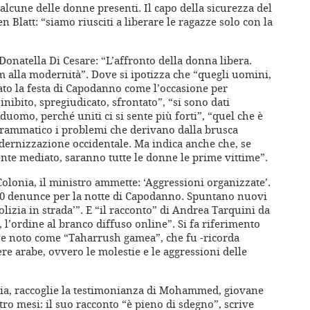
lcune delle donne presenti. Il capo della sicurezza del
n Blatt: “siamo riusciti a liberare le ragazze solo con la
Donatella Di Cesare: “L’affronto della donna libera.
am alla modernità”. Dove si ipotizza che “quegli uomini,
ato la festa di Capodanno come l’occasione per
inibito, spregiudicato, sfrontato”, “si sono dati
 duomo, perché uniti ci si sente più forti”, “quel che è
rammatico i problemi che derivano dalla brusca
dernizzazione occidentale. Ma indica anche che, se
te mediato, saranno tutte le donne le prime vittime”.
Colonia, il ministro ammette: ‘Aggressioni organizzate’.
500 denunce per la notte di Capodanno. Spuntano nuovi
polizia in strada’”. E “il racconto” di Andrea Tarquini da
 l’ordine al branco diffuso online”. Si fa riferimento
he noto come “Taharrush gamea”, che fu -ricorda
re arabe, ovvero le molestie e le aggressioni delle
ia, raccoglie la testimonianza di Mohammed, giovane
tro mesi: il suo racconto “è pieno di sdegno”, scrive