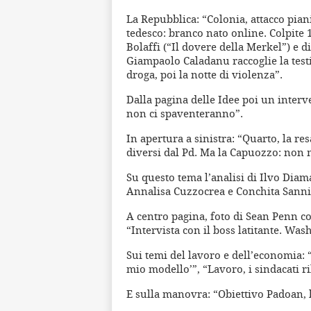
La Repubblica: “Colonia, attacco piani
tedesco: branco nato online. Colpite 1
Bolaffi (“Il dovere della Merkel”) e d
Giampaolo Caladanu raccoglie la test
droga, poi la notte di violenza”.
Dalla pagina delle Idee poi un interv
non ci spaventeranno”.
In apertura a sinistra: “Quarto, la resa 
diversi dal Pd. Ma la Capuozzo: non 
Su questo tema l’analisi di Ilvo Diaman
Annalisa Cuzzocrea e Conchita Sannino
A centro pagina, foto di Sean Penn co
“Intervista con il boss latitante. Was
Sui temi del lavoro e dell’economia: “
mio modello’”, “Lavoro, i sindacati ri
E sulla manovra: “Obiettivo Padoan, li