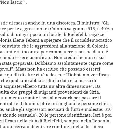
‘Non lascio’”.
estie di massa anche in una discoteca. Il ministro: ‘Gli
nce per le aggressioni di Colonia salgono a 516, il 40% a
ssalto di un gruppo a un locale di Bielefeld: ragazze
 Colonia Elena Tebani a spiegare che il socialdemocratico
 convinto che le aggressioni alla stazione di Colonia
 simile si incontra per commettere reati -ha detto- è
 modo essere pianificato. Non credo che non ci sia
ia stata preparata. Dobbiamo assolutamente capire come
regevoli”. Maas non ha escluso che possano esserci
ia e quelli di altre città tedesche: “Dobbiamo verificare
 che qualcuno abbia scelto la data e la massa di
tti acquisterebbero tutta un’altra dimensione”. Da
sulta che gruppi di migranti provenienti da Siria,
untamento tramite i social network per passare il
entrale e il duomo: oltre un migliaio le persone che si
, anche gli aggressori accusati di furti e molestie: 516
a sfondo sessuale), 20 le persone identificate. Ieri è poi
ificata nella città di Bielefeld, sempre nella Renania
hanno cercato di entrare con forza nella discoteca