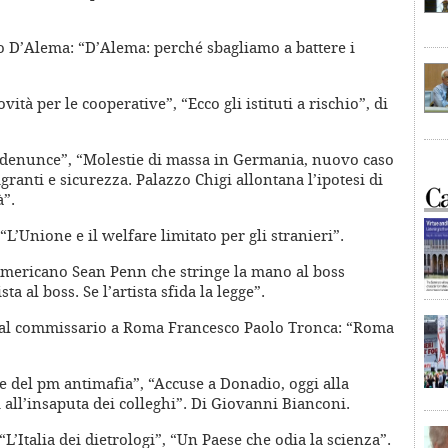
 D’Alema: “D’Alema: perché sbagliamo a battere i
tà per le cooperative”, “Ecco gli istituti a rischio”, di
0 denunce”, “Molestie di massa in Germania, nuovo caso
granti e sicurezza. Palazzo Chigi allontana l’ipotesi di
à”.
’Unione e il welfare limitato per gli stranieri”.
a americano Sean Penn che stringe la mano al boss
a al boss. Se l’artista sfida la legge”.
no al commissario a Roma Francesco Paolo Tronca: “Roma
e del pm antimafia”, “Accuse a Donadio, oggi alla
all’insaputa dei colleghi”. Di Giovanni Bianconi.
“L’Italia dei dietrologi”, “Un Paese che odia la scienza”.