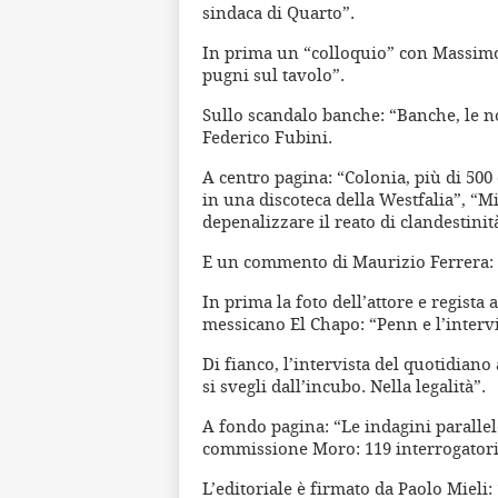
sindaca di Quarto”.
In prima un “colloquio” con Massimo
pugni sul tavolo”.
Sullo scandalo banche: “Banche, le novi
Federico Fubini.
A centro pagina: “Colonia, più di 50
in una discoteca della Westfalia”, “Mi
depenalizzare il reato di clandestinit
E un commento di Maurizio Ferrera: “L
In prima la foto dell’attore e regist
messicano El Chapo: “Penn e l’intervist
Di fianco, l’intervista del quotidia
si svegli dall’incubo. Nella legalità”.
A fondo pagina: “Le indagini parallel
commissione Moro: 119 interrogatori 
L’editoriale è firmato da Paolo Mieli: 