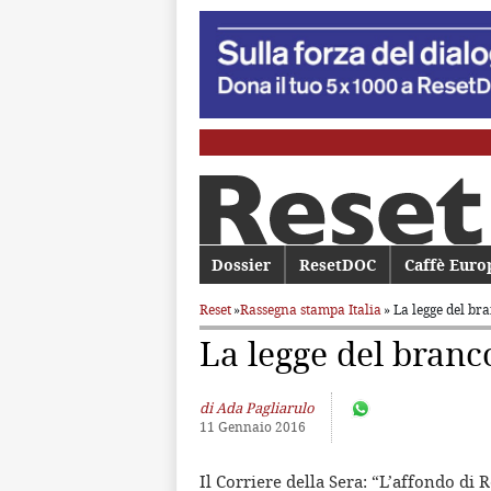
Menu principale
Dossier
Vai al contenuto principale
Vai al contenuto secondario
ResetDOC
Caffè Euro
Reset
»
Rassegna stampa Italia
» La legge del br
La legge del branc
di Ada Pagliarulo
11 Gennaio 2016
Il Corriere della Sera: “L’affondo di 