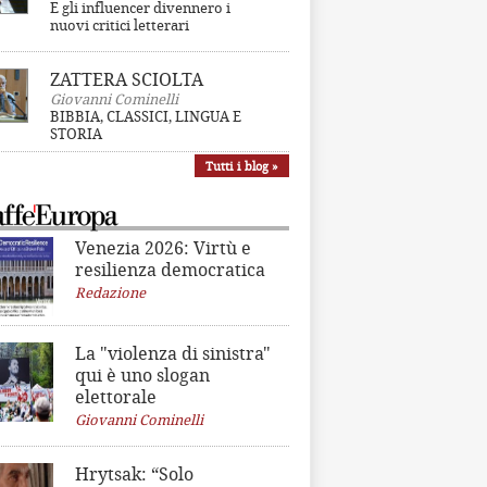
E gli influencer divennero i
nuovi critici letterari
ZATTERA SCIOLTA
Giovanni Cominelli
BIBBIA, CLASSICI, LINGUA E
STORIA
Tutti i blog »
Venezia 2026: Virtù e
resilienza democratica
Redazione
La "violenza di sinistra"
qui è uno slogan
elettorale
Giovanni Cominelli
Hrytsak: “Solo