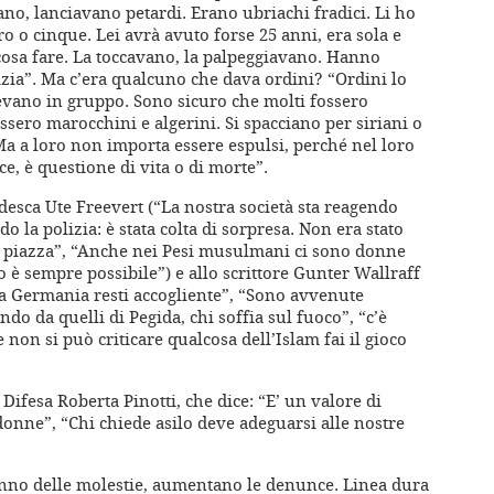
ano, lanciavano petardi. Erano ubriachi fradici. Li ho
o o cinque. Lei avrà avuto forse 25 anni, era sola e
cosa fare. La toccavano, la palpeggiavano. Hanno
izia”. Ma c’era qualcuno che dava ordini? “Ordini lo
vano in gruppo. Sono sicuro che molti fossero
ssero marocchini e algerini. Si spacciano per siriani o
 Ma a loro non importa essere espulsi, perché nel loro
ce, è questione di vita o di morte”.
tedesca Ute Freevert (“La nostra società sta reagendo
 la polizia: è stata colta di sorpresa. Non era stato
di piazza”, “Anche nei Pesi musulmani ci sono donne
ogo è sempre possibile”) e allo scrittore Gunter Wallraff
la Germania resti accogliente”, “Sono avvenute
ando da quelli di Pegida, chi soffia sul fuoco”, “c’è
e non si può criticare qualcosa dell’Islam fai il gioco
 Difesa Roberta Pinotti, che dice: “E’ un valore di
 donne”, “Chi chiede asilo deve adeguarsi alle nostre
anno delle molestie, aumentano le denunce. Linea dura