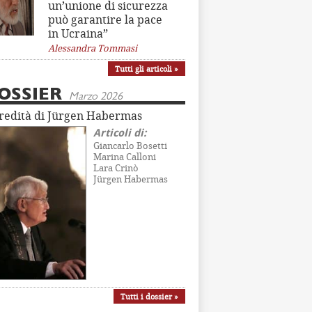
un’unione di sicurezza
può garantire la pace
in Ucraina”
Alessandra Tommasi
Tutti gli articoli »
OSSIER
Marzo 2026
eredità di Jürgen Habermas
Articoli di:
Giancarlo Bosetti
Marina Calloni
Lara Crinò
Jürgen Habermas
Tutti i dossier »