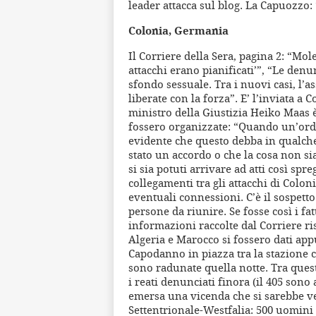
leader attacca sul blog. La Capuozzo: 
Colonia, Germania
Il Corriere della Sera, pagina 2: “Mol
attacchi erano pianificati’”, “Le denu
sfondo sessuale. Tra i nuovi casi, l’a
liberate con la forza”. E’ l’inviata a
ministro della Giustizia Heiko Maas è
fossero organizzate: “Quando un’orda
evidente che questo debba in qualche
stato un accordo o che la cosa non s
si sia potuti arrivare ad atti così sp
collegamenti tra gli attacchi di Colon
eventuali connessioni. C’è il sospetto
persone da riunire. Se fosse così i fa
informazioni raccolte dal Corriere ri
Algeria e Marocco si fossero dati app
Capodanno in piazza tra la stazione c
sono radunate quella notte. Tra queste
i reati denunciati finora (il 405 sono 
emersa una vicenda che si sarebbe ver
Settentrionale-Westfalia: 500 uomini 