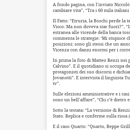
A fondo pagina, con l’inviato Niccolò 
cambiare vita”, “Tra i 60 mila italian
Il Fatto: “Etruria, la Boschi perde la 
Visco. Ma non doveva star fuori?”, “
estranea alle vicende della banca tos
commenta le strategie: ‘Mi stupisce 
posizioni: sono gli stessi che un ann
Vicenza con danni enormi per i corrent
In prima la foto di Matteo Renzi nei p
Calvino”. E il quotidiano si occupa de
protagonisti dei suo discorsi e dichi
Jovanotti”. E intervista il linguista T
tv”.
Sulle elezioni amministrative e i ca
sono un bell’affare”, “Chi c’è dietro 
Sotto la testata: “La versione di Renzi
Stato. Replica e conferme sulla rissa 
E il caso Quarto: “Quarto, Beppe Grill