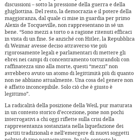
discussioni – sotto la pressione della guerra e della
ghigliottina. Del resto, la democrazia e il potere della
maggioranza, dal quale ci mise in guardia per primo
Alexis de Tocqueville, non rappresentano in sé un
bene. “Sono mezzi a torto o a ragione ritenuti efficaci
in vista di un fine. Se anziché con Hitler, la Repubblica
di Weimar avesse deciso attraverso vie più
rigorosamente legali e parlamentari di mettere gli
ebrei nei campi di concentramento torturandoli con
raffinatezza sino alla morte, questi “mezzi” non
avrebbero avuto un atomo di legittimità più di quanto
non ne abbiano attualmente. Una cosa del genere non
è affatto inconcepibile. Solo ciò che è giusto è
legittimo”.
La radicalità della posizione della Weil, pur maturata
in un contesto storico d’eccezione, pone non pochi
interrogativi a chi oggi riflette sulla crisi della
rappresentanza sostanziata nella liquefazione dei
partiti tradizionali e nell’emergere di nuovi soggetti
politici di tipo partecipativo. In tale contesto le