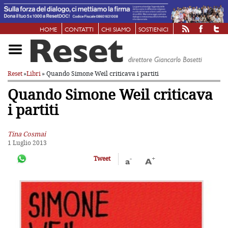
HOME
CONTATTI
CHI SIAMO
SOSTIENICI
Reset
»
Libri
» Quando Simone Weil criticava i partiti
Quando Simone Weil criticava
i partiti
Tina Cosmai
1 Luglio 2013
-
+
Tweet
a
A