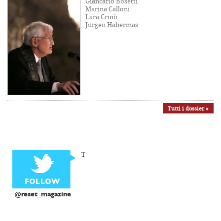
Giancarlo Bosetti
Marina Calloni
Lara Crinò
Jürgen Habermas
Tutti i dossier »
T
@reset_magazine