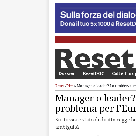
Menu principale
Dossier
Vai al contenuto principale
Vai al contenuto secondario
ResetDOC
Caffè Euro
Reset
»
Idee
» Manager o leader? La timidezza t
Manager o leader?
problema per l’Eu
Su Russia e stato di diritto regge l
ambiguità