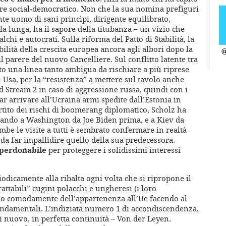
iere social-democratico. Non che la sua nomina prefiguri
nte uomo di sani princìpi, dirigente equilibrato,
lla lunga, ha il sapore della titubanza – un vizio che
lchi e autocrati. Sulla riforma del Patto di Stabilità, la
bilità della crescita europea ancora agli albori dopo la
@
 parere del nuovo Cancelliere. Sul conflitto latente tra
to una linea tanto ambigua da rischiare a più riprese
i Usa, per la “resistenza” a mettere sul tavolo anche
d Stream 2 in caso di aggressione russa, quindi con i
far arrivare all’Ucraina armi spedite dall’Estonia in
rtito dei rischi di boomerang diplomatico, Scholz ha
lando a Washington da Joe Biden prima, e a Kiev da
be le visite a tutti è sembrato confermare in realtà
da far impallidire quello della sua predecessora.
mperdonabile
per proteggere i solidissimi interessi
odicamente alla ribalta ogni volta che si ripropone il
attabili” cugini polacchi e ungheresi (i loro
ano comodamente dell’appartenenza all’Ue facendo al
fondamentali. L’indiziata numero 1 di accondiscendenza,
 di nuovo, in perfetta continuità – Von der Leyen.