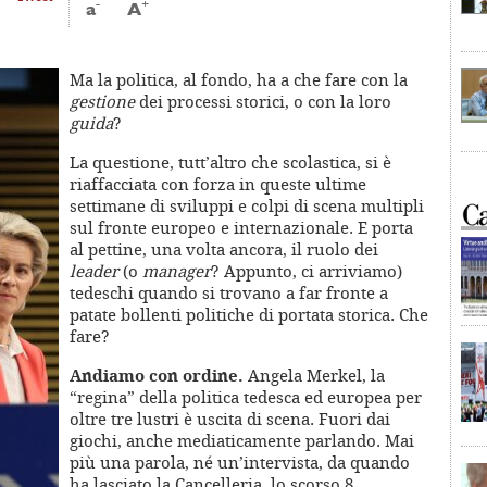
-
+
a
A
Ma la politica, al fondo, ha a che fare con la
gestione
dei processi storici, o con la loro
guida
?
La questione, tutt’altro che scolastica, si è
riaffacciata con forza in queste ultime
settimane di sviluppi e colpi di scena multipli
sul fronte europeo e internazionale. E porta
al pettine, una volta ancora, il ruolo dei
leader
(o
manager
? Appunto, ci arriviamo)
tedeschi quando si trovano a far fronte a
patate bollenti politiche di portata storica. Che
fare?
Andiamo con ordine.
Angela Merkel, la
“regina” della politica tedesca ed europea per
oltre tre lustri è uscita di scena. Fuori dai
giochi, anche mediaticamente parlando. Mai
più una parola, né un’intervista, da quando
ha lasciato la Cancelleria, lo scorso 8