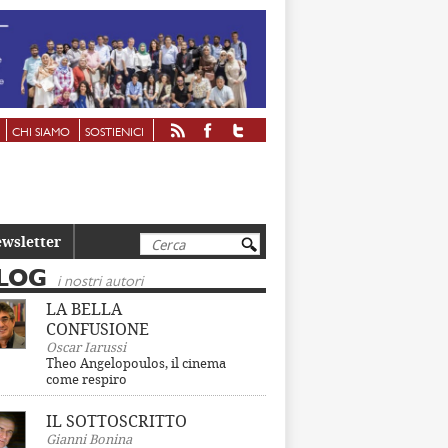
CHI SIAMO
SOSTIENICI
Cerca
wsletter
LOG
i nostri autori
LA BELLA
CONFUSIONE
Oscar Iarussi
Theo Angelopoulos, il cinema
come respiro
IL SOTTOSCRITTO
Gianni Bonina