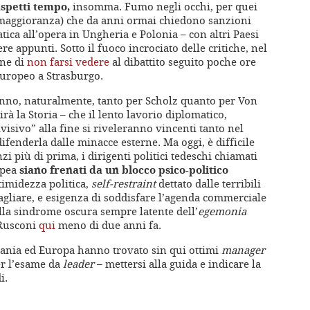
spetti tempo,
insomma. Fumo negli occhi, per quei
maggioranza) che da anni ormai chiedono sanzioni
ica all’opera in Ungheria e Polonia – con altri Paesi
e appunti. Sotto il fuoco incrociato delle critiche, nel
ene di
non farsi vedere
al dibattito seguito poche ore
europeo a Strasburgo.
nno, naturalmente, tanto per Scholz quanto per Von
rà la Storia – che il lento lavorio diplomatico,
visivo” alla fine si riveleranno vincenti tanto nel
fenderla dalle minacce esterne. Ma oggi, è difficile
i più di prima, i dirigenti politici tedeschi chiamati
opea
siano frenati da un blocco psico-politico
timidezza politica,
self-restraint
dettato dalle terribili
bagliare, e esigenza di soddisfare l’agenda commerciale
lla sindrome oscura sempre latente dell’
egemonia
 Rusconi
qui
meno di due anni fa.
rmania ed Europa hanno trovato sin qui ottimi
manager
per l’esame da
leader
– mettersi alla guida e indicare la
di.