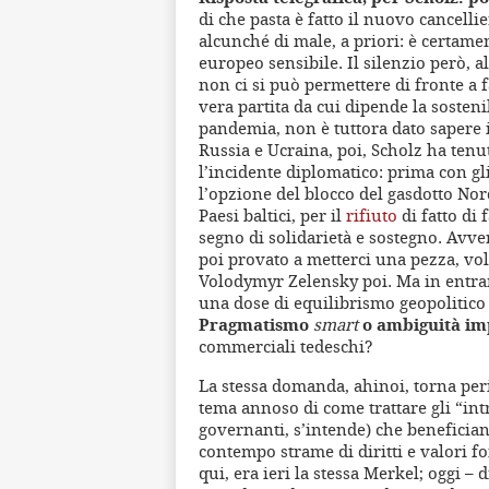
di che pasta è fatto il nuovo cancell
alcunché di male, a priori: è certame
europeo sensibile. Il silenzio però, a
non ci si può permettere di fronte a fa
vera partita da cui dipende la sosteni
pandemia, non è tuttora dato sapere il
Russia e Ucraina, poi, Scholz ha tenu
l’incidente diplomatico: prima con gl
l’opzione del blocco del gasdotto Nor
Paesi baltici, per il
rifiuto
di fatto di 
segno di solidarietà e sostegno. Avve
poi provato a metterci una pezza, vo
Volodymyr Zelensky poi. Ma in entram
una dose di equilibrismo geopolitico 
Pragmatismo
smart
o ambiguità i
commerciali tedeschi?
La stessa domanda, ahinoi, torna peri
tema annoso di come trattare gli “intr
governanti, s’intende) che benefici
contempo strame di diritti e valori 
qui, era ieri la stessa Merkel; oggi –