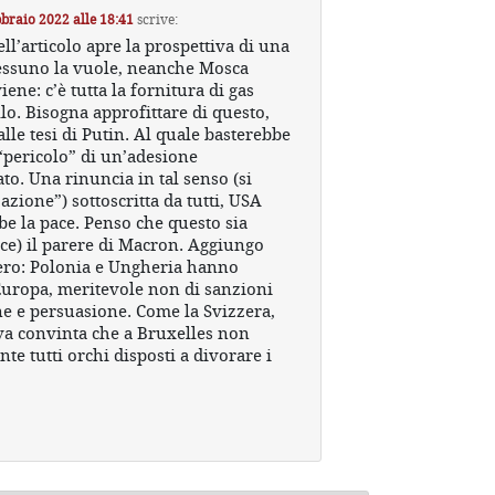
braio 2022 alle 18:41
scrive:
ell’articolo apre la prospettiva di una
essuno la vuole, neanche Mosca
ene: c’è tutta la fornitura di gas
llo. Bisogna approfittare di questo,
le tesi di Putin. Al quale basterebbe
 “pericolo” di un’adesione
ato. Una rinuncia in tal senso (si
zione”) sottoscritta da tutti, USA
be la pace. Penso che questo sia
ice) il parere di Macron. Aggiungo
ero: Polonia e Ungheria hanno
Europa, meritevole non di sanzioni
 e persuasione. Come la Svizzera,
 va convinta che a Bruxelles non
e tutti orchi disposti a divorare i