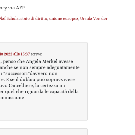
ncy via AFP.
laf Scholz
,
stato di diritto
,
unione europea
,
Ursula Von der
o 2022 alle 15:37
scrive:
a, penso che Angela Merkel avesse
( anche se non sempre adeguatamente
uoi “successori”davvero non
. E se il dubbio può sopravvivere
ovo Cancelliere, la certezza mi
r quel che riguarda le capacità della
Commissione