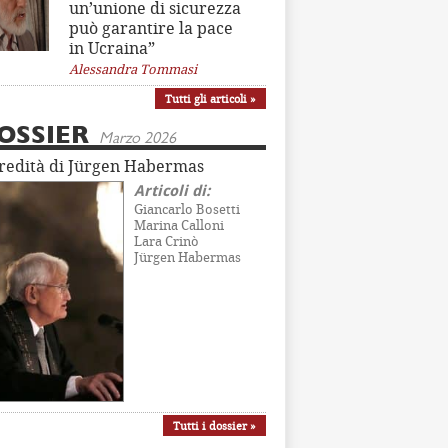
un’unione di sicurezza
può garantire la pace
in Ucraina”
Alessandra Tommasi
Tutti gli articoli »
OSSIER
Marzo 2026
eredità di Jürgen Habermas
Articoli di:
Giancarlo Bosetti
Marina Calloni
Lara Crinò
Jürgen Habermas
Tutti i dossier »