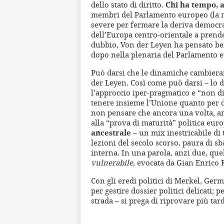
dello stato di diritto.
Chi ha tempo, a
membri del Parlamento europeo (la 
severe per fermare la deriva democrat
dell’Europa centro-orientale a prender
dubbio, Von der Leyen ha pensato b
dopo nella plenaria del Parlamento 
Può darsi che le dinamiche cambiera
der Leyen. Così come può darsi – lo di
l’approccio iper-pragmatico e “non di
tenere insieme l’Unione quanto per di
non pensare che ancora una volta, anz
alla “prova di maturità” politica eur
ancestrale
– un mix inestricabile di 
lezioni del secolo scorso, paura di s
interna. In una parola, anzi due, que
vulnerabile
, evocata da Gian Enrico
Con gli eredi politici di Merkel, Ge
per gestire dossier politici delicati; 
strada – si prega di riprovare più tar