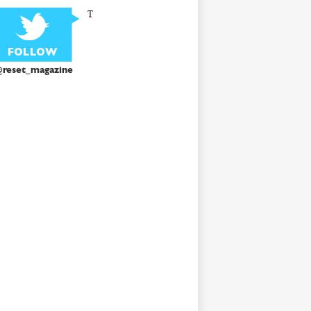
T
reset_magazine