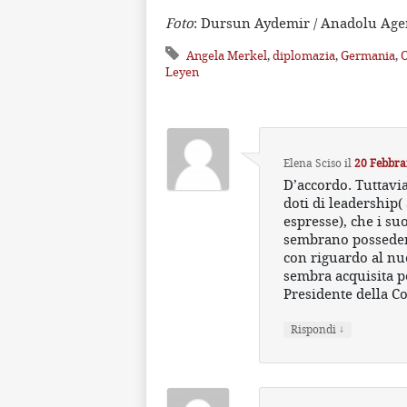
Foto
: Dursun Aydemir / Anadolu Age
Angela Merkel
,
diplomazia
,
Germania
,
O
Leyen
Elena Sciso
il
20 Febbrai
D’accordo. Tuttavi
doti di leadership
espresse), che i s
sembrano possedere
con riguardo al nu
sembra acquisita pe
Presidente della 
↓
Rispondi