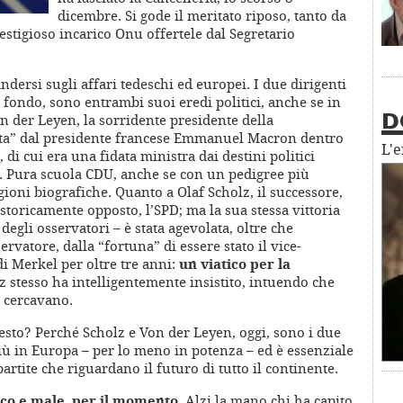
dicembre. Si gode il meritato riposo, tanto da
estigioso incarico Onu offertele dal Segretario
ndersi sugli affari tedeschi ed europei. I due dirigenti
n fondo, sono entrambi suoi eredi politici, anche se in
n der Leyen, la sorridente presidente della
D
a” dal presidente francese Emmanuel Macron dentro
L'
di cui era una fidata ministra dai destini politici
ta. Pura scuola CDU, anche se con un pedigree più
oni biografiche. Quanto a Olaf Scholz, il successore,
 storicamente opposto, l’SPD; ma la sua stessa vittoria
degli osservatori – è stata agevolata, oltre che
rvatore, dalla “fortuna” di essere stato il vice-
di Merkel per oltre tre anni:
un viatico per la
z stesso ha intelligentemente insistito, intuendo che
i cercavano.
uesto? Perché Scholz e Von der Leyen, oggi, sono i due
 più in Europa – per lo meno in potenza – ed è essenziale
rtite che riguardano il futuro di tutto il continente.
poco e male, per il momento
. Alzi la mano chi ha capito