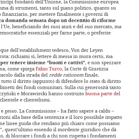
rincìpi fondanti dell’Unione, la Commissione europea
a di strumenti, tanto sul piano politico, quanto su
o finanziario, per mettere finalmente i governi di
ica domanda sensata dopo un decennio di riforme
o l’Ue, beneficiando dei suoi aiuti e del suo mercato, ma
ocratiche essenziali per farne parte, o preferite
nque dell’establishment tedesco, Von der Leyen
arota: richiami sì, lettere di messa in mora certo, ma
 per tenere insieme “buoni e cattivi”
, e non spezzare
ana, come spiega
Fabio Turco
, la Corte di Giustizia
acolo dalla strada del
redde rationem
finale,
to il diritto (appunto) di difendere lo stato di diritto
binetti dei fondi comunitari. Sulla cui generosità tanto
Kaczyński e Morawiecki hanno costruito
buona parte del
lientele e clientelismi.
e gesso. La Commissione – ha fatto sapere a caldo –
ioni alla base della sentenza e il loro possibile impatto
mane linee guida che rendano più chiaro come possiamo
o”, quest’ultimo essendo il mordente giuridico che dà
to, di bloccare i fondi a chi non rispetta i fondamenti