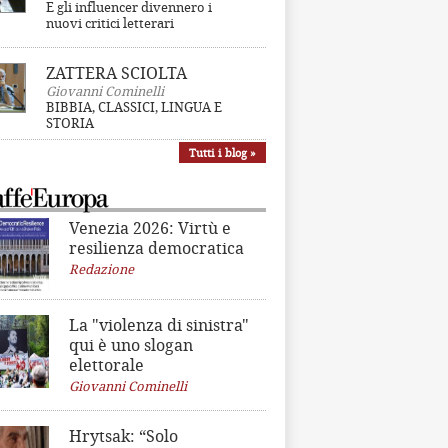
E gli influencer divennero i
nuovi critici letterari
ZATTERA SCIOLTA
Giovanni Cominelli
BIBBIA, CLASSICI, LINGUA E
STORIA
Tutti i blog »
Venezia 2026: Virtù e
resilienza democratica
Redazione
La "violenza di sinistra"
qui è uno slogan
elettorale
Giovanni Cominelli
Hrytsak: “Solo