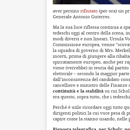
aver persino
rifiutato
(per ora) un pr
Generale Antonio Guterres.
Ma la sua luce riflessa continua a spa
tedeschi oggi al centro della scena, i
modi diversi e non lineari. Ursula Vo
Commissione europea, venne “scovat
la squadra di governo di Mrs. Merkel, 
incerti, prima di giungere alla ribal
spiccatamente europeo, anche per ragi
viene (verrebbe) in teoria dal partito
elettorale – secondo la maggior parte 
dall’inconsistenza del candidato conse
cancelliere e ministro delle Finanze 
continuità e la stabilità
su cui Schol
era questo, sopra tutto, che i tedesch
Perché è utile ricordare oggi tutto q
dirigenti politici la cui voce pesa di
capire come la stanno usando, nelle pa
Risposta telegrafica, per Scholz: 