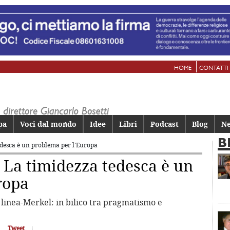
HOME
CONTATTI
pa
Voci dal mondo
Idee
Libri
Podcast
Blog
Ne
B
edesca è un problema per l’Europa
 La timidezza tedesca è un
ropa
a linea-Merkel: in bilico tra pragmatismo e
Tweet