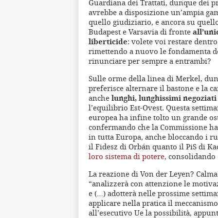
Guardiana dei Trattati, dunque dei p
avrebbe a disposizione un’ampia gamm
quello giudiziario, e ancora su quell
Budapest e Varsavia di fronte
all’un
liberticide
: volete voi restare dentr
rimettendo a nuovo le fondamenta dem
rinunciare per sempre a entrambi?
Sulle orme della linea di Merkel, du
preferisce alternare il bastone e la c
anche
lunghi, lunghissimi negoziati
l’equilibrio Est-Ovest. Questa settim
europea ha infine tolto un grande ost
confermando che la Commissione ha tut
in tutta Europa, anche bloccando i ru
il Fidesz di Orbán quanto il PiS di 
loro sistema di potere
, consolidando c
La reazione di Von der Leyen? Calma 
“analizzerà con attenzione le motivaz
e (…) adotterà nelle prossime setti
applicare nella pratica il meccanism
all’esecutivo Ue la possibilità, appun