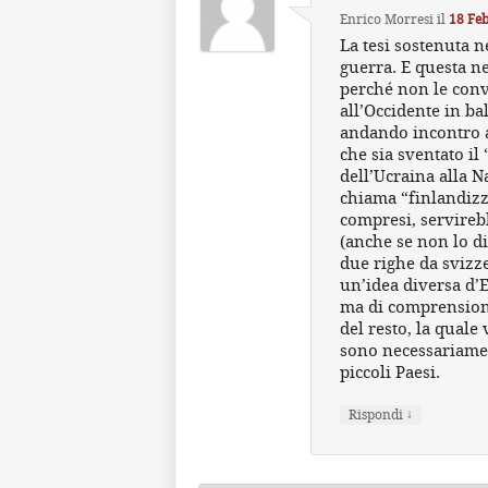
Enrico Morresi
il
18 Feb
La tesi sostenuta n
guerra. E questa n
perché non le convi
all’Occidente in ba
andando incontro al
che sia sventato il
dell’Ucraina alla N
chiama “finlandizza
compresi, servireb
(anche se non lo d
due righe da svizz
un’idea diversa d’
ma di comprensione
del resto, la quale
sono necessariament
piccoli Paesi.
↓
Rispondi