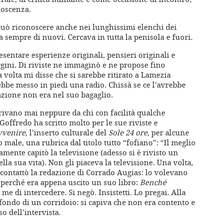
noscenza.
 può riconoscere anche nei lunghissimi elenchi dei
 sempre di nuovi. Cercava in tutta la penisola e fuori.
esentare esperienze originali, pensieri originali e
argini. Di riviste ne immaginò e ne propose fino
 volta mi disse che si sarebbe ritirato a Lamezia
bbe messo in piedi una radio. Chissà se ce l’avrebbe
azione non era nel suo bagaglio.
rrivano mai neppure da chi con facilità qualche
offredo ha scritto molto per le sue riviste e
vvenire
, l’inserto culturale del
Sole 24 ore
, per alcune
 male, una rubrica dal titolo tutto “fofiano”: “Il meglio
ramente capitò la televisione (adesso si è rivisto un
la sua vita). Non gli piaceva la televisione. Una volta,
 contattò la redazione di Corrado Augias: lo volevano
, perché era appena uscito un suo libro:
Benché
me di intercedere. Si negò. Insistetti. Lo pregai. Alla
 fondo di un corridoio: si capiva che non era contento e
o dell’intervista.