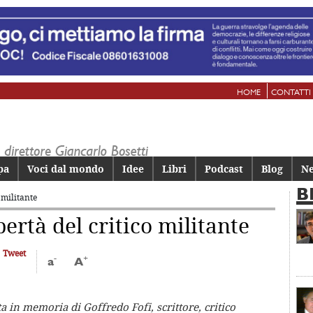
HOME
CONTATTI
pa
Voci dal mondo
Idee
Libri
Podcast
Blog
Ne
B
o militante
bertà del critico militante
Tweet
-
+
a
A
ta in memoria di Goffredo Fofi, scrittore, critico