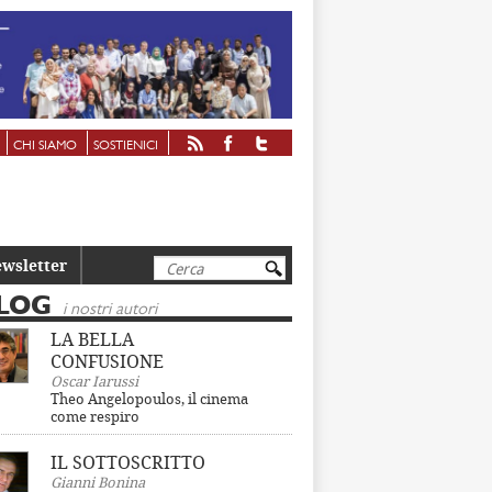
CHI SIAMO
SOSTIENICI
Cerca
wsletter
LOG
i nostri autori
LA BELLA
CONFUSIONE
Oscar Iarussi
Theo Angelopoulos, il cinema
come respiro
IL SOTTOSCRITTO
Gianni Bonina