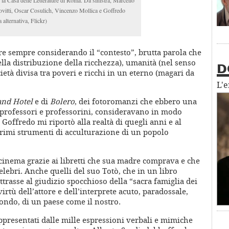
la Casa delle Letterature di Roma. Da sinistra, Marcello
covitti, Oscar Cosulich, Vincenzo Mollica e Goffredo
 alternativa, Flickr)
re sempre considerando il “contesto”, brutta parola che
ella distribuzione della ricchezza), umanità (nel senso
D
cietà divisa tra poveri e ricchi in un eterno (magari da
L'
nd Hotel
e di
Bolero
, dei fotoromanzi che ebbero una
, professori e professorini, consideravano in modo
. Goffredo mi riportò alla realtà di quegli anni e al
 primi strumenti di acculturazione di un popolo
l cinema grazie ai libretti che sua madre comprava e che
lebri. Anche quelli del suo Totò, che in un libro
ottrasse al giudizio spocchioso della “sacra famiglia dei
virtù dell’attore e dell’interprete acuto, paradossale,
ondo, di un paese come il nostro.
appresentati dalle mille espressioni verbali e mimiche