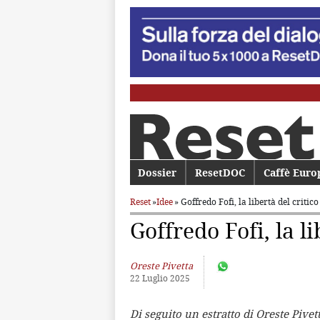
Menu principale
Dossier
Vai al contenuto principale
Vai al contenuto secondario
ResetDOC
Caffè Euro
Reset
»
Idee
» Goffredo Fofi, la libertà del critic
Goffredo Fofi, la li
Oreste Pivetta
22 Luglio 2025
Di seguito un estratto di Oreste Pivet