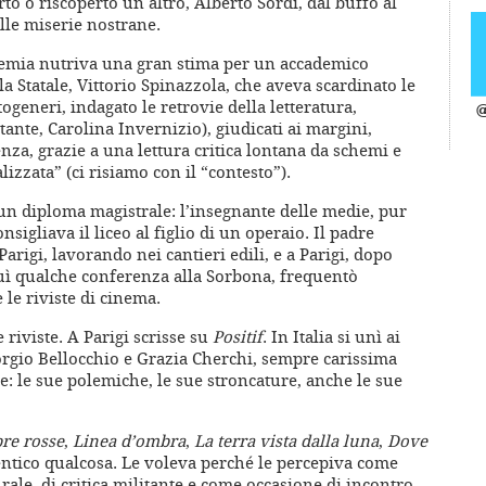
o o riscoperto un altro, Alberto Sordi, dal buffo al
lle miserie nostrane.
emia nutriva una gran stima per un accademico
la Statale, Vittorio Spinazzola, che aveva scardinato le
togeneri, indagato le retrovie della letteratura,
@
a tante, Carolina Invernizio), giudicati ai margini,
enza, grazie a una lettura critica lontana da schemi e
lizzata” (ci risiamo con il “contesto”).
n diploma magistrale: l’insegnante delle medie, pur
igliava il liceo al figlio di un operaio. Il padre
 Parigi, lavorando nei cantieri edili, e a Parigi, dopo
uì qualche conferenza alla Sorbona, frequentò
 le riviste di cinema.
 riviste. A Parigi scrisse su
Positif
. In Italia si unì ai
iorgio Bellocchio e Grazia Cherchi, sempre carissima
: le sue polemiche, le sue stroncature, anche le sue
re rosse
,
Linea d’ombra
,
La terra vista dalla luna
,
Dove
ntico qualcosa. Le voleva perché le percepiva come
urale, di critica militante e come occasione di incontro,