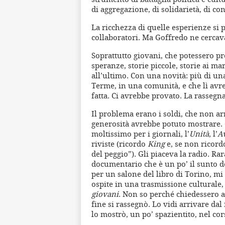
di aggregazione, di solidarietà, di co
La ricchezza di quelle esperienze si
collaboratori. Ma Goffredo ne cercava
Soprattutto giovani, che potessero pr
speranze, storie piccole, storie ai m
all’ultimo. Con una novità: più di una
Terme, in una comunità, e che lì avre
fatta. Ci avrebbe provato. La rassegn
Il problema erano i soldi, che non a
generosità avrebbe potuto mostrare. G
moltissimo per i giornali, l’
Unità
, l’
A
riviste (ricordo
King
e, se non ricordo
del peggio”). Gli piaceva la radio. Ra
documentario che è un po’ il sunto del
per un salone del libro di Torino, mi
ospite in una trasmissione culturale
giovani
. Non so perché chiedessero a 
fine si rassegnò. Lo vidi arrivare dal
lo mostrò, un po’ spazientito, nel cors