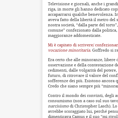
Televisione e giornali, anche i gran
riga, in morte gli hanno dedicato cop
accaparrarsi qualche benevolenza. In
aveva fatto della libertà il metro del 
nostra società, “dalla parte del torto”
comune” confezionato dalla politica, 
maggioranze addomesticate.
Mi è capitato di scrivere/ confezionar
vocazione minoritaria
.
Goffredo si r
Era certo che alle minoranze, libere 
osservazione e della contestazione de
cedimenti, dalle volgarità del potere, 
futuro, di ritrovare il valore del conf
sofferenze dei più. Esistono ancora 
Credo che siano sempre più “minoran
Contro il mondo dei convinti, degli ass
consumismo (non a caso sul suo tavolo 
narcisismo
di Christopher Lasch). Lo
avrebbe scoraggiato lui, perché pens
dimenticava Camus e il suo “mi rivo