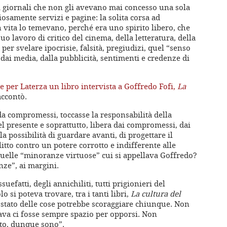
di giornali che non gli avevano mai concesso una sola
iosamente servizi e pagine: la solita corsa ad
 vita lo temevano, perché era uno spirito libero, che
suo lavoro di critico del cinema, della letteratura, della
, per svelare ipocrisie, falsità, pregiudizi, quel “senso
dai media, dalla pubblicità, sentimenti e credenze di
e per Laterza un libro intervista a Goffredo Fofi,
La
accontò.
da compromessi, toccasse la responsabilità della
l presente e soprattutto, libera dai compromessi, dai
la possibilità di guardare avanti, di progettare il
litto contro un potere corrotto e indifferente alle
quelle “minoranze virtuose” cui si appellava Goffredo?
ze”, ai margini.
uefatti, degli annichiliti, tutti prigionieri del
si poteva trovare, tra i tanti libri,
La cultura del
 stato delle cose potrebbe scoraggiare chiunque. Non
ava ci fosse sempre spazio per opporsi. Non
lto, dunque sono”.