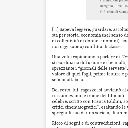
Presentazione presso 
Baraghini, Silvia Ja
Fofi. (Foto di Stampa
[…] Sapeva leggere, guardare, ascolta
sta per storia, economia (nel senso d
di collettività di donne e uomini), so
noi oggi sopito) conflitto di classe.
Una volta capitammo a parlare di
Gra
straordinaria diffusione e che molti
sprezzante i “giornali delle servette”
valore di quei fogli, prime letture e
semianalfabeta.
Del resto, lui, ragazzo, si avvicinò a
riassumevano le trame dei film più ce
celebre, scritto con Franca Faldini, s
critici cinematografici”, esaltando le 
spregiudicato di una società, di un m
Ricco di sogni e di contraddizioni, r