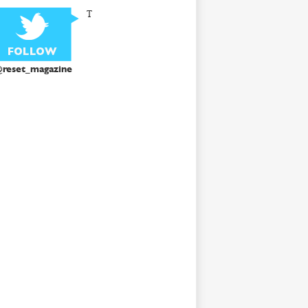
T
reset_magazine