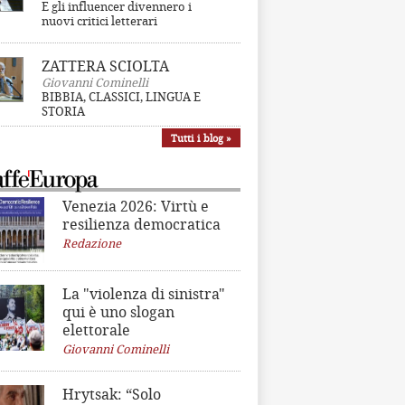
E gli influencer divennero i
nuovi critici letterari
ZATTERA SCIOLTA
Giovanni Cominelli
BIBBIA, CLASSICI, LINGUA E
STORIA
Tutti i blog »
Venezia 2026: Virtù e
resilienza democratica
Redazione
La "violenza di sinistra"
qui è uno slogan
elettorale
Giovanni Cominelli
Hrytsak: “Solo