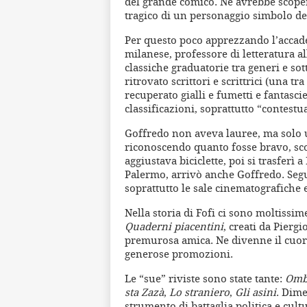
del grande comico. Ne avrebbe scopert
tragico di un personaggio simbolo de
Per questo poco apprezzando l’accad
milanese, professore di letteratura al
classiche graduatorie tra generi e sot
ritrovato scrittori e scrittrici (una tr
recuperato gialli e fumetti e fantasci
classificazioni, soprattutto “contestua
Goffredo non aveva lauree, ma solo u
riconoscendo quanto fosse bravo, scons
aggiustava biciclette, poi si trasferì a
Palermo, arrivò anche Goffredo. Seg
soprattutto le sale cinematografiche e
Nella storia di Fofi ci sono moltissime
Quaderni piacentini
, creati da Pierg
premurosa amica. Ne divenne il cuore
generose promozioni.
Le “sue” riviste sono state tante:
Omb
sta Zazà
,
Lo straniero
,
Gli asini
. Dime
strumento di battaglia politica e cult