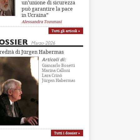
un’unione di sicurezza
può garantire la pace
in Ucraina”
Alessandra Tommasi
Tutti gli articoli »
OSSIER
Marzo 2026
eredità di Jürgen Habermas
Articoli di:
Giancarlo Bosetti
Marina Calloni
Lara Crinò
Jürgen Habermas
Tutti i dossier »