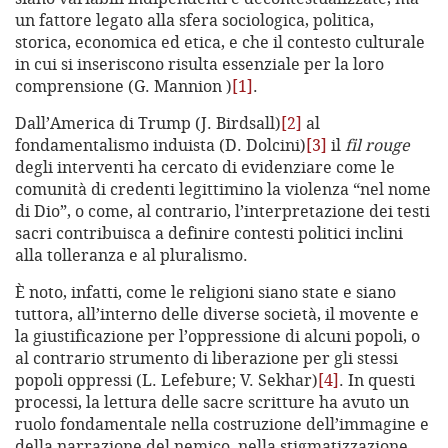
un fattore legato alla sfera sociologica, politica,
storica, economica ed etica, e che il contesto culturale
in cui si inseriscono risulta essenziale per la loro
comprensione (G. Mannion )
[1]
.
Dall’America di Trump (J. Birdsall)
[2]
al
fondamentalismo induista (D. Dolcini)
[3]
il
fil rouge
degli interventi ha cercato di evidenziare come le
comunità di credenti legittimino la violenza “nel nome
di Dio”, o come, al contrario, l’interpretazione dei testi
sacri contribuisca a definire contesti politici inclini
alla tolleranza e al pluralismo.
È noto, infatti, come le religioni siano state e siano
tuttora, all’interno delle diverse società, il movente e
la giustificazione per l’oppressione di alcuni popoli, o
al contrario strumento di liberazione per gli stessi
popoli oppressi (L. Lefebure; V. Sekhar)
[4]
. In questi
processi, la lettura delle sacre scritture ha avuto un
ruolo fondamentale nella costruzione dell’immagine e
della narrazione del nemico, nella stigmatizzazione