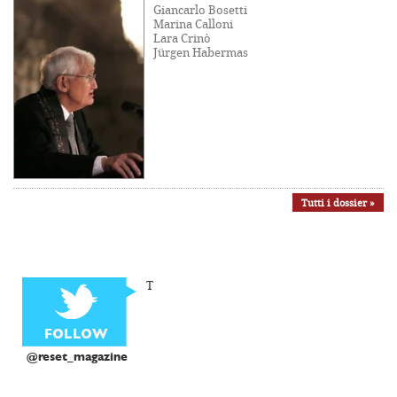
Giancarlo Bosetti
Marina Calloni
Lara Crinò
Jürgen Habermas
Tutti i dossier »
T
@reset_magazine