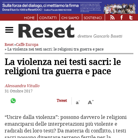
HOME
CONTATTI
CHI SIAMO
SOSTIENICI
Reset
»
Caffè Europa
» La violenza nei testi sacri: le religioni tra guerra e pace
La violenza nei testi sacri: le
religioni tra guerra e pace
Alessandra Vitullo
31 Ottobre 2017
-
+
Tweet
a
A
“Uscire dalla violenza”: possono davvero le religioni
emanciparsi delle interpretazioni più violente e
radicali dei loro testi? Da materia di conflitto, i testi
sacri possono diventare terreno fertile per la