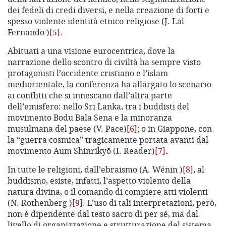
dei fedeli di credi diversi, e nella creazione di forti e
spesso violente identità etnico-religiose (J. Lal
Fernando )
[5]
.
Abituati a una visione eurocentrica, dove la
narrazione dello scontro di civiltà ha sempre visto
protagonisti l’occidente cristiano e l’islam
mediorientale, la conferenza ha allargato lo scenario
ai conflitti che si innescano dall’altra parte
dell’emisfero: nello Sri Lanka, tra i buddisti del
movimento Bodu Bala Sena e la minoranza
musulmana del paese (V. Pace)
[6]
; o in Giappone, con
la “guerra cosmica” tragicamente portata avanti dal
movimento Aum Shinrikyō (I. Reader)
[7]
.
In tutte le religioni, dall’ebraismo (A. Wénin )
[8]
, al
buddismo, esiste, infatti, l’aspetto violento della
natura divina, o il comando di compiere atti violenti
(N. Rothenberg )
[9]
. L’uso di tali interpretazioni, però,
non è dipendente dal testo sacro di per sé, ma dal
livello di organizzazione e strutturazione del sistema