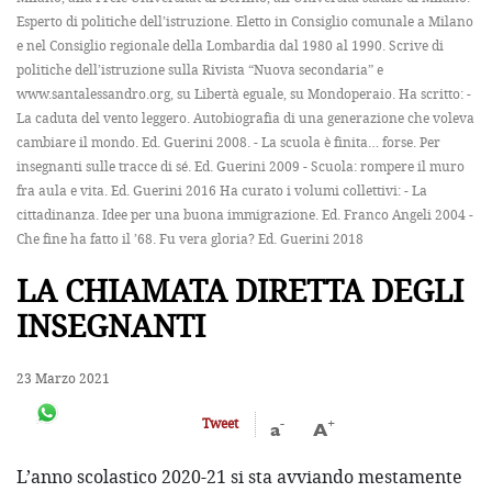
Esperto di politiche dell’istruzione. Eletto in Consiglio comunale a Milano
e nel Consiglio regionale della Lombardia dal 1980 al 1990. Scrive di
politiche dell’istruzione sulla Rivista “Nuova secondaria” e
www.santalessandro.org, su Libertà eguale, su Mondoperaio. Ha scritto: -
La caduta del vento leggero. Autobiografia di una generazione che voleva
cambiare il mondo. Ed. Guerini 2008. - La scuola è finita… forse. Per
insegnanti sulle tracce di sé. Ed. Guerini 2009 - Scuola: rompere il muro
fra aula e vita. Ed. Guerini 2016 Ha curato i volumi collettivi: - La
cittadinanza. Idee per una buona immigrazione. Ed. Franco Angeli 2004 -
Che fine ha fatto il ’68. Fu vera gloria? Ed. Guerini 2018
LA CHIAMATA DIRETTA DEGLI
INSEGNANTI
23 Marzo 2021
-
+
Tweet
a
A
L’anno scolastico 2020-21 si sta avviando mestamente