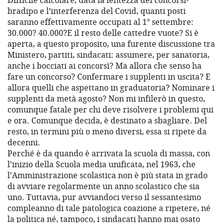
Difficile calcolare, data la lentezza dei concorsi-
bradipo e l’interferenza del Covid, quanti posti
saranno effettivamente occupati al 1° settembre:
30.000? 40.000?E il resto delle cattedre vuote? Si è
aperta, a questo proposito, una furente discussione tra
Ministero, partiti, sindacati: assumere, per sanatoria,
anche i bocciati ai concorsì? Ma allora che senso ha
fare un concorso? Confermare i supplenti in uscita? E
allora quelli che aspettano in graduatoria? Nominare i
supplenti da metà agosto? Non mi infilerò in questo,
comunque fatale per chi deve risolvere i problemi qui
e ora. Comunque decida, è destinato a sbagliare. Del
resto, in termini più o meno diversi, essa si ripete da
decenni.
Perché è da quando è arrivata la scuola di massa, con
l’inizio della Scuola media unificata, nel 1963, che
l’Amministrazione scolastica non è più stata in grado
di avviare regolarmente un anno scolastico che sia
uno. Tuttavia, pur avviandoci verso il sessantesimo
compleanno di tale patologica coazione a ripetere, né
la politica né, tampoco, i sindacati hanno mai osato