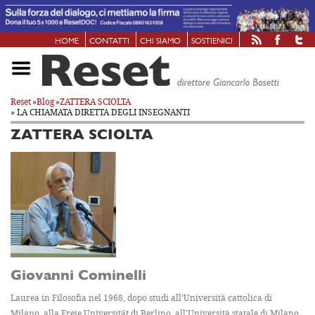
HOME
CONTATTI
CHI SIAMO
SOSTIENICI
Reset
»
Blog
»
ZATTERA SCIOLTA
» LA CHIAMATA DIRETTA DEGLI INSEGNANTI
ZATTERA SCIOLTA
Giovanni Cominelli
Laurea in Filosofia nel 1968, dopo studi all'Università cattolica di
Milano, alla Freie Universität di Berlino, all'Università statale di Milano.