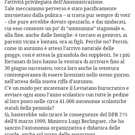
l’attività privilegiata dell’Amministrazione.
Tale meccanismo perverso è stato pacificamente
introiettato dalla politica – si tratta pur sempre di voti!
– che pure avrebbe dovuto spezzarlo, e dai sindacati,
cui esso consente un po’ di “ammunina” stagionale e,
alla fine, anche dalle famiglie: è toccato ai genitori, ai
parenti vicini e lontani, ora ai figli. Perché no? Perciò,
come in autunno è atteso l’arrivo naturale delle
piogge, così è attesa la girandola dei supplenti. Se i più
fortunati di loro hanno la ventura di arrivare fino al
30 giugno successivo, tocca loro anche la sventura
contemporanea di essere licenziati nello stesso giorno,
nell’attesa della nuova riffa d’autunno.
C’è un modo per incatenare il Leviatano burocratico e
avviare ogni anno l’anno scolastico con tutte le pedine
al loro posto nelle circa 41.000 autonomie scolastiche
statali della penisola?
Sì, basterebbe solo tirare le conseguenze del DPR 275
dell’8 marzo 1999, Ministro Luigi Berlinguer, che ha
sancito l’autonomia organizzativa e didattica delle
scuole, anche sul piano delle assunzioni.