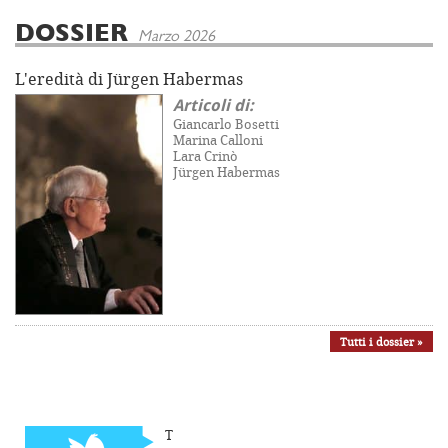
DOSSIER
Marzo 2026
L'eredità di Jürgen Habermas
Articoli di:
Giancarlo Bosetti
Marina Calloni
Lara Crinò
Jürgen Habermas
Tutti i dossier »
T