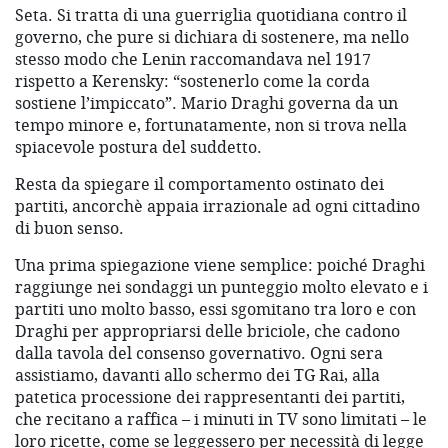
Seta. Si tratta di una guerriglia quotidiana contro il
governo, che pure si dichiara di sostenere, ma nello
stesso modo che Lenin raccomandava nel 1917
rispetto a Kerensky: “sostenerlo come la corda
sostiene l’impiccato”. Mario Draghi governa da un
tempo minore e, fortunatamente, non si trova nella
spiacevole postura del suddetto.
Resta da spiegare il comportamento ostinato dei
partiti, ancorchè appaia irrazionale ad ogni cittadino
di buon senso.
Una prima spiegazione viene semplice: poiché Draghi
raggiunge nei sondaggi un punteggio molto elevato e i
partiti uno molto basso, essi sgomitano tra loro e con
Draghi per appropriarsi delle briciole, che cadono
dalla tavola del consenso governativo. Ogni sera
assistiamo, davanti allo schermo dei TG Rai, alla
patetica processione dei rappresentanti dei partiti,
che recitano a raffica – i minuti in TV sono limitati – le
loro ricette, come se leggessero per necessità di legge