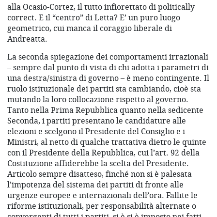
alla Ocasio-Cortez, il tutto infiorettato di politically
correct. E il “centro” di Letta? E’ un puro luogo
geometrico, cui manca il coraggio liberale di
Andreatta.
La seconda spiegazione dei comportamenti irrazionali
– sempre dal punto di vista di chi adotta i parametri di
una destra/sinistra di governo – è meno contingente. Il
ruolo istituzionale dei partiti sta cambiando, cioè sta
mutando la loro collocazione rispetto al governo.
Tanto nella Prima Repubblica quanto nella sedicente
Seconda, i partiti presentano le candidature alle
elezioni e scelgono il Presidente del Consiglio e i
Ministri, al netto di qualche trattativa dietro le quinte
con il Presidente della Repubblica, cui l’art. 92 della
Costituzione affiderebbe la scelta del Presidente.
Articolo sempre disatteso, finché non si è palesata
l’impotenza del sistema dei partiti di fronte alle
urgenze europee e internazionali dell’ora. Fallite le
riforme istituzionali, per responsabilità alternate o
convergenti di tutti i partiti, si è si è imposto nei fatti