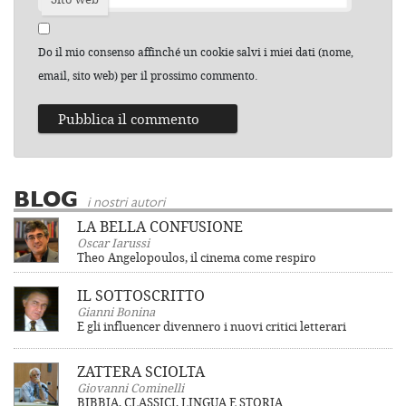
Do il mio consenso affinché un cookie salvi i miei dati (nome,
email, sito web) per il prossimo commento.
BLOG
i nostri autori
LA BELLA CONFUSIONE
Oscar Iarussi
Theo Angelopoulos, il cinema come respiro
IL SOTTOSCRITTO
Gianni Bonina
E gli influencer divennero i nuovi critici letterari
ZATTERA SCIOLTA
Giovanni Cominelli
BIBBIA, CLASSICI, LINGUA E STORIA