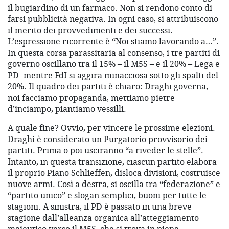
il bugiardino di un farmaco. Non si rendono conto di
farsi pubblicità negativa. In ogni caso, si attribuiscono
il merito dei provvedimenti e dei successi.
L’espressione ricorrente è “Noi stiamo lavorando a…”.
In questa corsa parassitaria al consenso, i tre partiti di
governo oscillano tra il 15% – il M5S – e il 20% – Lega e
PD- mentre FdI si aggira minacciosa sotto gli spalti del
20%. Il quadro dei partiti è chiaro: Draghi governa,
noi facciamo propaganda, mettiamo pietre
d’inciampo, piantiamo vessilli.
A quale fine? Ovvio, per vincere le prossime elezioni.
Draghi è considerato un Purgatorio provvisorio dei
partiti. Prima o poi usciranno “a riveder le stelle”.
Intanto, in questa transizione, ciascun partito elabora
il proprio Piano Schlieffen, disloca divisioni, costruisce
nuove armi. Così a destra, si oscilla tra “federazione” e
“partito unico” e slogan semplici, buoni per tutte le
stagioni. A sinistra, il PD è passato in una breve
stagione dall’alleanza organica all’atteggiamento