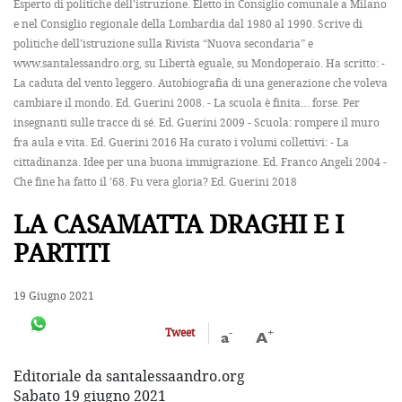
Esperto di politiche dell’istruzione. Eletto in Consiglio comunale a Milano
e nel Consiglio regionale della Lombardia dal 1980 al 1990. Scrive di
politiche dell’istruzione sulla Rivista “Nuova secondaria” e
www.santalessandro.org, su Libertà eguale, su Mondoperaio. Ha scritto: -
La caduta del vento leggero. Autobiografia di una generazione che voleva
cambiare il mondo. Ed. Guerini 2008. - La scuola è finita… forse. Per
insegnanti sulle tracce di sé. Ed. Guerini 2009 - Scuola: rompere il muro
fra aula e vita. Ed. Guerini 2016 Ha curato i volumi collettivi: - La
cittadinanza. Idee per una buona immigrazione. Ed. Franco Angeli 2004 -
Che fine ha fatto il ’68. Fu vera gloria? Ed. Guerini 2018
LA CASAMATTA DRAGHI E I
PARTITI
19 Giugno 2021
-
+
Tweet
a
A
Editoriale da santalessaandro.org
Sabato 19 giugno 2021