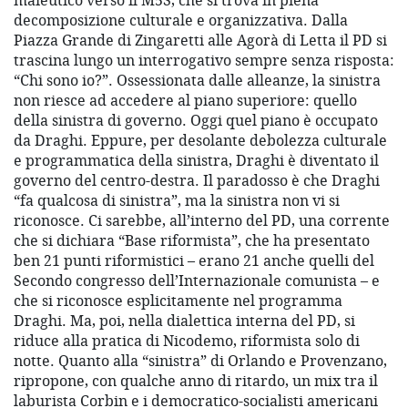
maieutico verso il M5S, che si trova in piena
decomposizione culturale e organizzativa. Dalla
Piazza Grande di Zingaretti alle Agorà di Letta il PD si
trascina lungo un interrogativo sempre senza risposta:
“Chi sono io?”. Ossessionata dalle alleanze, la sinistra
non riesce ad accedere al piano superiore: quello
della sinistra di governo. Oggi quel piano è occupato
da Draghi. Eppure, per desolante debolezza culturale
e programmatica della sinistra, Draghi è diventato il
governo del centro-destra. Il paradosso è che Draghi
“fa qualcosa di sinistra”, ma la sinistra non vi si
riconosce. Ci sarebbe, all’interno del PD, una corrente
che si dichiara “Base riformista”, che ha presentato
ben 21 punti riformistici – erano 21 anche quelli del
Secondo congresso dell’Internazionale comunista – e
che si riconosce esplicitamente nel programma
Draghi. Ma, poi, nella dialettica interna del PD, si
riduce alla pratica di Nicodemo, riformista solo di
notte. Quanto alla “sinistra” di Orlando e Provenzano,
ripropone, con qualche anno di ritardo, un mix tra il
laburista Corbin e i democratico-socialisti americani