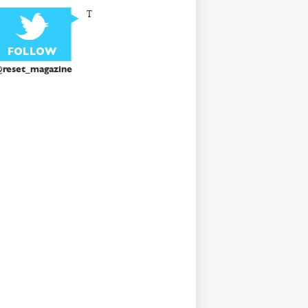
T
reset_magazine