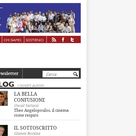
CHI SIAMO
SOSTIENICI
Cerca
wsletter
LOG
i nostri autori
LA BELLA
CONFUSIONE
Oscar Iarussi
Theo Angelopoulos, il cinema
come respiro
IL SOTTOSCRITTO
Gianni Bonina