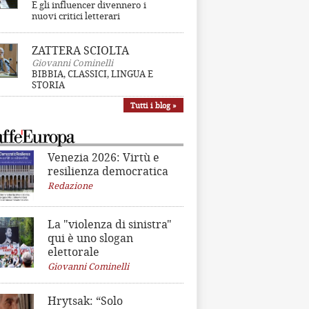
E gli influencer divennero i
nuovi critici letterari
ZATTERA SCIOLTA
Giovanni Cominelli
BIBBIA, CLASSICI, LINGUA E
STORIA
Tutti i blog »
Venezia 2026: Virtù e
resilienza democratica
Redazione
La "violenza di sinistra"
qui è uno slogan
elettorale
Giovanni Cominelli
Hrytsak: “Solo