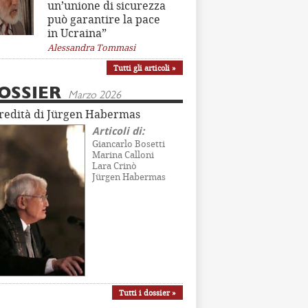
un’unione di sicurezza
può garantire la pace
in Ucraina”
Alessandra Tommasi
Tutti gli articoli »
OSSIER
Marzo 2026
eredità di Jürgen Habermas
Articoli di:
Giancarlo Bosetti
Marina Calloni
Lara Crinò
Jürgen Habermas
Tutti i dossier »