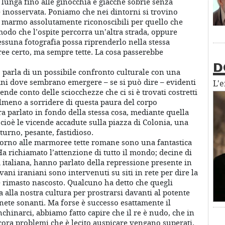
lunga fino alle ginocchia e giacche sobrie senza
e inosservata. Poniamo che nei dintorni si trovino
i marmo assolutamente riconoscibili per quello che
modo che l’ospite percorra un’altra strada, oppure
suna fotografia possa riprenderlo nella stessa
e certo, ma sempre tette. La cosa passerebbe
D
 parla di un possibile confronto culturale con una
ni dove sembrano emergere – se si può dire – evidenti
L'
nde conto delle sciocchezze che ci si è trovati costretti
lmeno a sorridere di questa paura del corpo
a parlato in fondo della stessa cosa, mediante quella
 cioè le vicende accadute sulla piazza di Colonia, una
tturno, pesante, fastidioso.
torno alle marmoree tette romane sono una fantastica
 Ha richiamato l’attenzione di tutto il mondo; decine di
ta italiana, hanno parlato della repressione presente in
vani iraniani sono intervenuti su siti in rete per dire la
è rimasto nascosto. Qualcuno ha detto che quegli
alla nostra cultura per prostrarsi davanti al potente
nete sonanti. Ma forse è successo esattamente il
nchinarci, abbiamo fatto capire che il re è nudo, che in
ncora problemi che è lecito auspicare vengano superati.