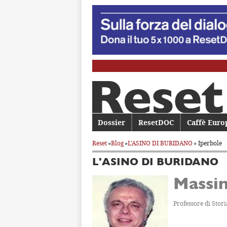
Menu principale
Dossier
Vai al contenuto principale
Vai al contenuto secondario
ResetDOC
Caffè Euro
Reset
»
Blog
»
L'ASINO DI BURIDANO
» Iperbole
L'ASINO DI BURIDANO
Massi
Professore di Stori