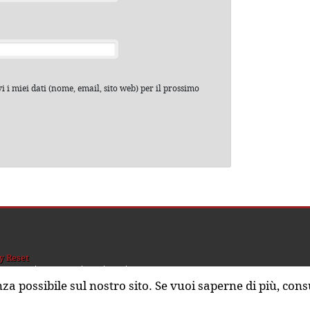
 i miei dati (nome, email, sito web) per il prossimo
y Reset
hi siamo
Sostienici
nza possibile sul nostro sito. Se vuoi saperne di più, cons