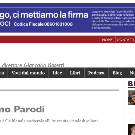
HOME
CONTATTI
pa
Voci dal mondo
Idee
Libri
Podcast
Blog
Ne
B
mo Parodi
a della filosofia medievale all'Università Statale di Milano.