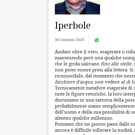
Iperbole
30 Gennaio 2016
Andare oltre il vero, esagerare o rid
mantenendo però una qualche somiglia
che le grida salivano
fino alle stelle
,
non poter essere presi alla lettera. 
riconoscibile, dal momento che ness
bicchiere d’acqua
, non vedere
al di l
Tecnicamente metafore esagerate di
tutte le figure retoriche, la loro int
discutiamo in una sartoria della poss
probabilmente siamo semplicemente s
dell’uomo e della sua possibilità di 
almeno qualche millennio.
Poniamo che un giorno passi dalle nos
ancora è difficile tollerare la nudità