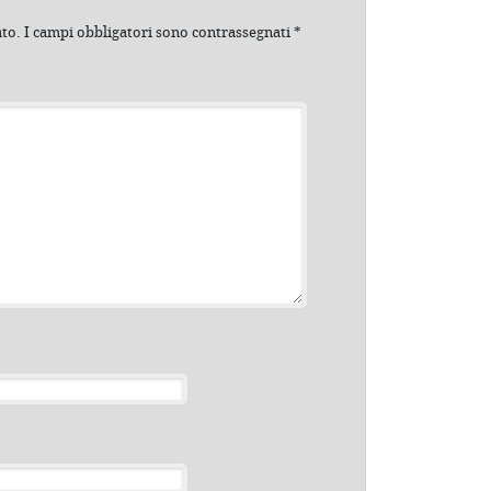
ato.
I campi obbligatori sono contrassegnati
*