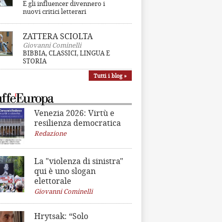
E gli influencer divennero i
nuovi critici letterari
ZATTERA SCIOLTA
Giovanni Cominelli
BIBBIA, CLASSICI, LINGUA E
STORIA
Tutti i blog »
Venezia 2026: Virtù e
resilienza democratica
Redazione
La "violenza di sinistra"
qui è uno slogan
elettorale
Giovanni Cominelli
Hrytsak: “Solo