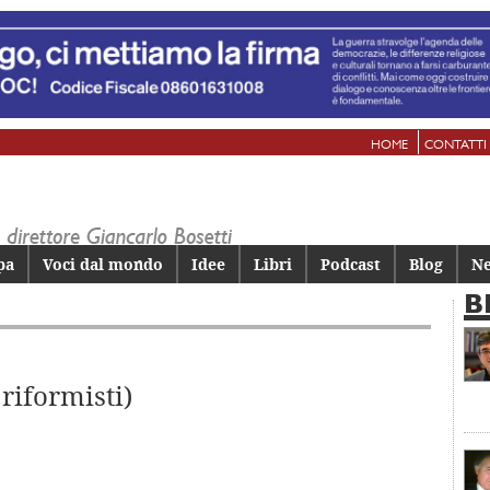
HOME
CONTATTI
pa
Voci dal mondo
Idee
Libri
Podcast
Blog
Ne
B
 riformisti)