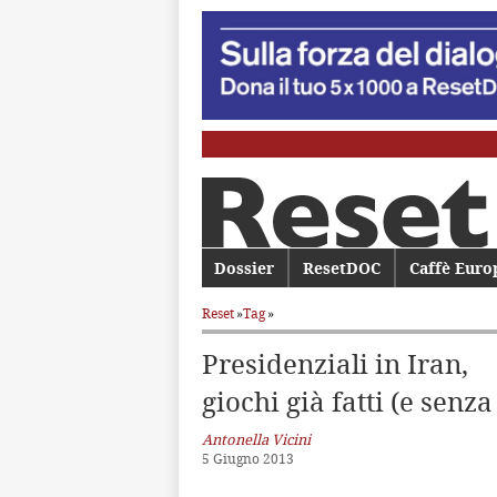
Menu principale
Dossier
Vai al contenuto principale
Vai al contenuto secondario
ResetDOC
Caffè Euro
Reset
»
Tag
»
Presidenziali in Iran,
giochi già fatti (e senza
Antonella Vicini
5 Giugno 2013