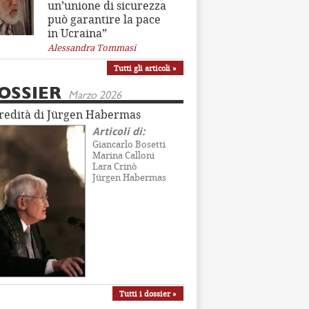
un’unione di sicurezza
può garantire la pace
in Ucraina”
Alessandra Tommasi
Tutti gli articoli »
OSSIER
Marzo 2026
eredità di Jürgen Habermas
Articoli di:
Giancarlo Bosetti
Marina Calloni
Lara Crinò
Jürgen Habermas
Tutti i dossier »