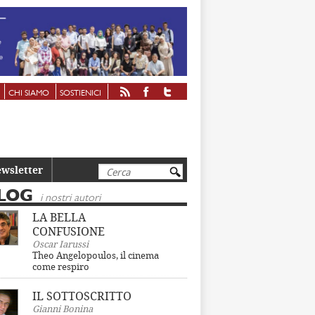
CHI SIAMO
SOSTIENICI
Cerca
wsletter
LOG
i nostri autori
LA BELLA
CONFUSIONE
Oscar Iarussi
Theo Angelopoulos, il cinema
come respiro
IL SOTTOSCRITTO
Gianni Bonina