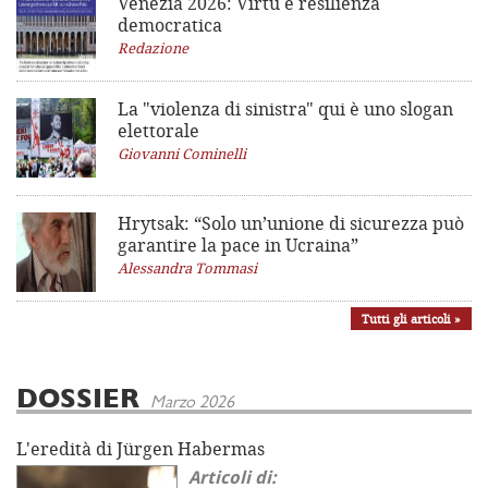
Venezia 2026: Virtù e resilienza
democratica
Redazione
La "violenza di sinistra"
qui è uno slogan
elettorale
Giovanni Cominelli
Hrytsak: “Solo un’unione di sicurezza può
garantire la pace in Ucraina”
Alessandra Tommasi
Tutti gli articoli »
DOSSIER
Marzo 2026
L'eredità di Jürgen Habermas
Articoli di: