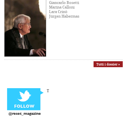
Giancarlo Bosetti
Marina Calloni
Lara Crinò
Jürgen Habermas
Tutti i dossier »
T
@reset_magazine