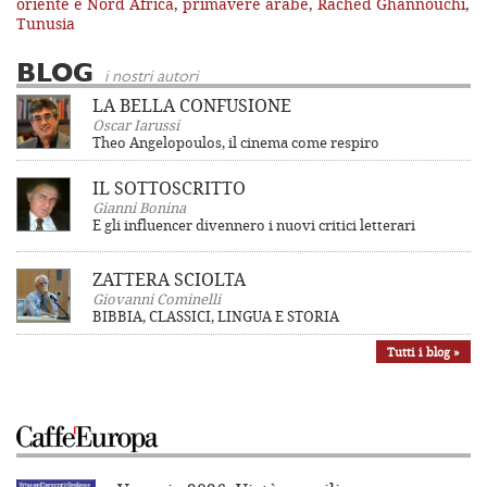
oriente e Nord Africa
,
primavere arabe
,
Rached Ghannouchi
,
Tunusia
BLOG
i nostri autori
LA BELLA CONFUSIONE
Oscar Iarussi
Theo Angelopoulos, il cinema come respiro
IL SOTTOSCRITTO
Gianni Bonina
E gli influencer divennero i nuovi critici letterari
ZATTERA SCIOLTA
Giovanni Cominelli
BIBBIA, CLASSICI, LINGUA E STORIA
Tutti i blog »