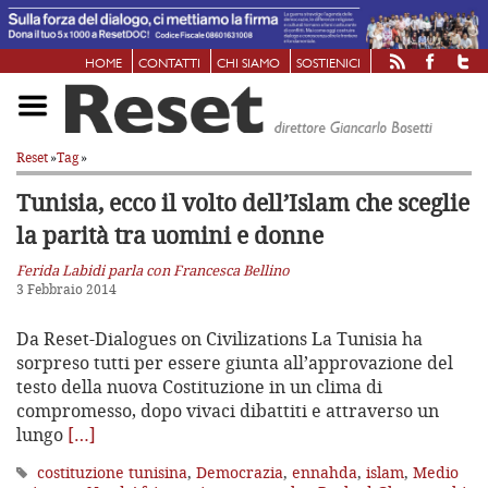
HOME
CONTATTI
CHI SIAMO
SOSTIENICI
Reset
»
Tag
»
Tunisia, ecco il volto dell’Islam che sceglie
la parità tra uomini e donne
Ferida Labidi parla con Francesca Bellino
3 Febbraio 2014
Da Reset-Dialogues on Civilizations La Tunisia ha
sorpreso tutti per essere giunta all’approvazione del
testo della nuova Costituzione in un clima di
compromesso, dopo vivaci dibattiti e attraverso un
lungo
[…]
costituzione tunisina
,
Democrazia
,
ennahda
,
islam
,
Medio