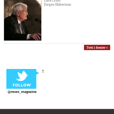
Lara Crinò
Jürgen Habermas
Tutti i dossier »
T
@reset_magazine