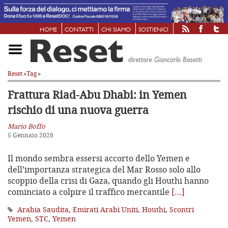
HOME
CONTATTI
CHI SIAMO
SOSTIENICI
Reset
»
Tag
»
Frattura Riad-Abu Dhabi: in Yemen
rischio di una nuova guerra
Mario Boffo
5 Gennaio 2026
Il mondo sembra essersi accorto dello Yemen e
dell’importanza strategica del Mar Rosso solo allo
scoppio della crisi di Gaza, quando gli Houthi hanno
cominciato a colpire il traffico mercantile
[…]
Arabia Saudita
,
Emirati Arabi Uniti
,
Houthi
,
Scontri
Yemen
,
STC
,
Yemen