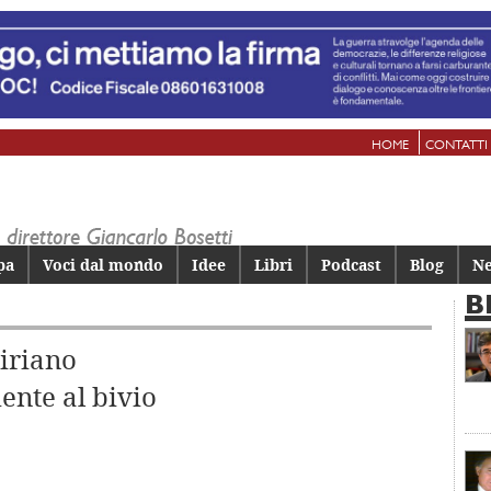
HOME
CONTATTI
pa
Voci dal mondo
Idee
Libri
Podcast
Blog
Ne
B
iriano
ente al bivio