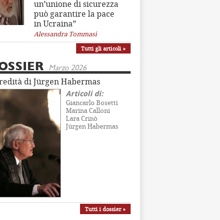
un’unione di sicurezza
può garantire la pace
in Ucraina”
Alessandra Tommasi
Tutti gli articoli »
OSSIER
Marzo 2026
eredità di Jürgen Habermas
Articoli di:
Giancarlo Bosetti
Marina Calloni
Lara Crinò
Jürgen Habermas
Tutti i dossier »