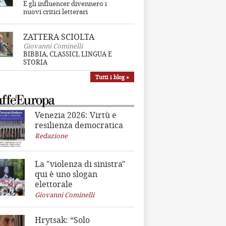
E gli influencer divennero i
nuovi critici letterari
ZATTERA SCIOLTA
Giovanni Cominelli
BIBBIA, CLASSICI, LINGUA E
STORIA
Tutti i blog »
Venezia 2026: Virtù e
resilienza democratica
Redazione
La "violenza di sinistra"
qui è uno slogan
elettorale
Giovanni Cominelli
Hrytsak: “Solo