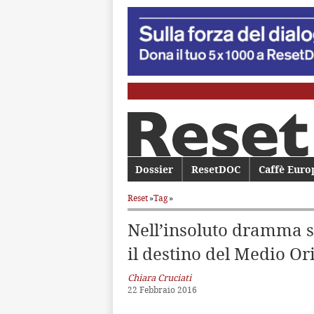
Menu principale
Dossier
Vai al contenuto principale
Vai al contenuto secondario
ResetDOC
Caffè Euro
Reset
»
Tag
»
Nell’insoluto dramma s
il destino del Medio Ori
Chiara Cruciati
22 Febbraio 2016