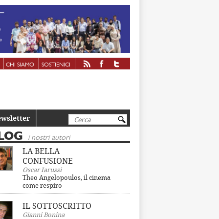
CHI SIAMO
SOSTIENICI
Cerca
wsletter
LOG
i nostri autori
LA BELLA
CONFUSIONE
Oscar Iarussi
Theo Angelopoulos, il cinema
come respiro
IL SOTTOSCRITTO
Gianni Bonina