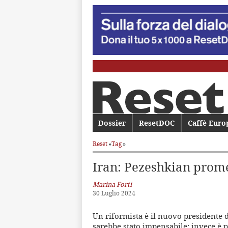
Menu principale
Dossier
Vai al contenuto principale
Vai al contenuto secondario
ResetDOC
Caffè Euro
Reset
»
Tag
»
Iran: Pezeshkian prome
Marina Forti
30 Luglio 2024
Un riformista è il nuovo presidente 
sarebbe stato impensabile: invece è pr