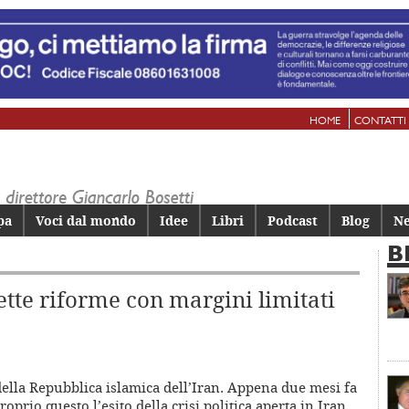
HOME
CONTATTI
pa
Voci dal mondo
Idee
Libri
Podcast
Blog
Ne
B
tte riforme con margini limitati
della Repubblica islamica dell’Iran. Appena due mesi fa
oprio questo l’esito della crisi politica aperta in Iran