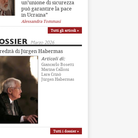
un’unione di sicurezza
può garantire la pace
in Ucraina”
Alessandra Tommasi
Tutti gli articoli »
OSSIER
Marzo 2026
eredità di Jürgen Habermas
Articoli di:
Giancarlo Bosetti
Marina Calloni
Lara Crinò
Jürgen Habermas
Tutti i dossier »