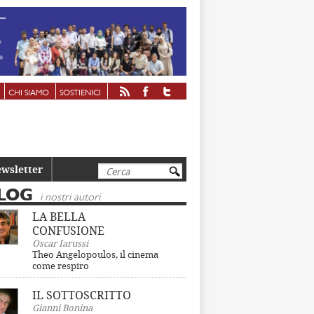
CHI SIAMO
SOSTIENICI
Cerca
wsletter
LOG
i nostri autori
LA BELLA
CONFUSIONE
Oscar Iarussi
Theo Angelopoulos, il cinema
come respiro
IL SOTTOSCRITTO
Gianni Bonina