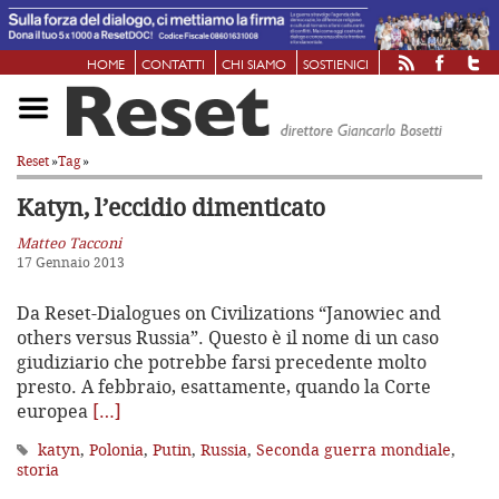
HOME
CONTATTI
CHI SIAMO
SOSTIENICI
Reset
»
Tag
»
Katyn, l’eccidio dimenticato
Matteo Tacconi
17 Gennaio 2013
Da Reset-Dialogues on Civilizations “Janowiec and
others versus Russia”. Questo è il nome di un caso
giudiziario che potrebbe farsi precedente molto
presto. A febbraio, esattamente, quando la Corte
europea
[…]
katyn
,
Polonia
,
Putin
,
Russia
,
Seconda guerra mondiale
,
storia