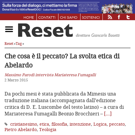
HOME
CONTATTI
CHI SIAMO
SOSTIENICI
Reset
»
Tag
»
Che cosa è il peccato?
La svolta etica di
Abelardo
Massimo Parodi intervista Mariateresa Fumagalli
2 Marzo 2015
Da pochi mesi è stata pubblicata da Mimesis una
traduzione italiana (accompagnata dall’edizione
critica di D. E. Luscombe del testo latino) – a cura di
Mariateresa Fumagalli Beonio Brocchieri –
[…]
cristianesimo
,
etica
,
filosofia
,
intenzione
,
Logica
,
peccato
,
Pietro Abelardo
,
Teologia