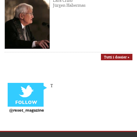
Lara Crinò
Jürgen Habermas
Tutti i dossier »
T
@reset_magazine