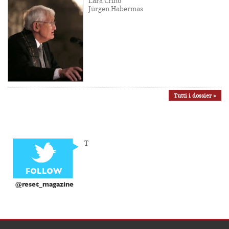
Lara Crinò
Jürgen Habermas
Tutti i dossier »
T
@reset_magazine