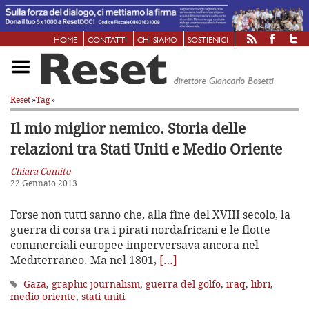
HOME
CONTATTI
CHI SIAMO
SOSTIENICI
Reset
»
Tag
»
Il mio miglior nemico. Storia delle
relazioni tra Stati Uniti e Medio Oriente
Chiara Comito
22 Gennaio 2013
Forse non tutti sanno che, alla fine del XVIII secolo, la
guerra di corsa tra i pirati nordafricani e le flotte
commerciali europee imperversava ancora nel
Mediterraneo. Ma nel 1801,
[…]
Gaza
,
graphic journalism
,
guerra del golfo
,
iraq
,
libri
,
medio oriente
,
stati uniti