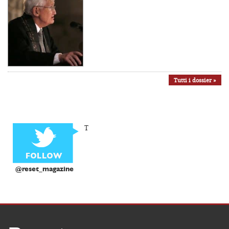
Tutti i dossier »
T
@reset_magazine