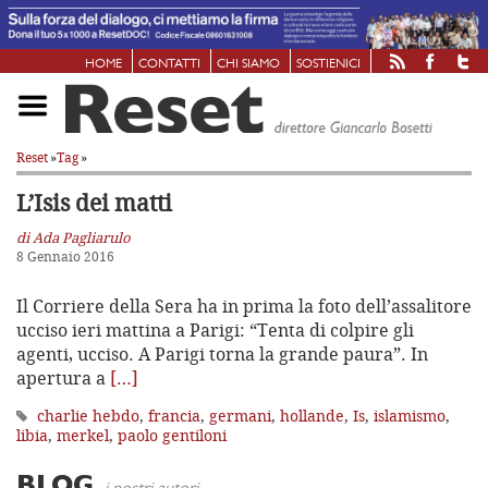
HOME
CONTATTI
CHI SIAMO
SOSTIENICI
Reset
»
Tag
»
L’Isis dei matti
di Ada Pagliarulo
8 Gennaio 2016
Il Corriere della Sera ha in prima la foto dell’assalitore
ucciso ieri mattina a Parigi: “Tenta di colpire gli
agenti, ucciso. A Parigi torna la grande paura”. In
apertura a
[…]
charlie hebdo
,
francia
,
germani
,
hollande
,
Is
,
islamismo
,
libia
,
merkel
,
paolo gentiloni
BLOG