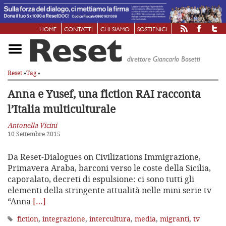
HOME
CONTATTI
CHI SIAMO
SOSTIENICI
Reset
»
Tag
»
Anna e Yusef, una fiction RAI
racconta
l’Italia multiculturale
Antonella Vicini
10 Settembre 2015
Da Reset-Dialogues on Civilizations Immigrazione,
Primavera Araba, barconi verso le coste della Sicilia,
caporalato, decreti di espulsione: ci sono tutti gli
elementi della stringente attualità nelle mini serie tv
“Anna
[…]
fiction
,
integrazione
,
intercultura
,
media
,
migranti
,
tv