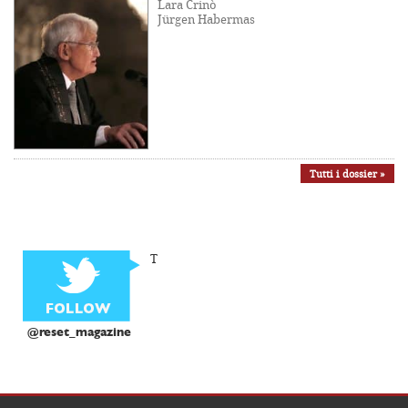
Lara Crinò
Jürgen Habermas
Tutti i dossier »
T
@reset_magazine