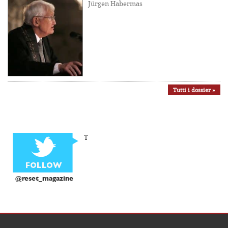
Jürgen Habermas
Tutti i dossier »
T
@reset_magazine