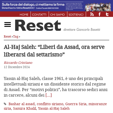
HOME
CONTATTI
CHI SIAMO
SOSTIENICI
Reset
»
Tag
»
Al-Haj Saleh: “Liberi da Assad,
ora serve
liberarsi dal settarismo”
Riccardo Cristiano
12 Dicembre 2024
Yassin al-Haj Saleh, classe 1961, è uno dei principali
intellettuali siriani e un dissidente storico dal regime
di Assad. Per “motivi politici”, ha trascorso sedici anni
in carcere, alcuni dei
[…]
Bashar al assad
,
conflitto siriano
,
Guerra Siria
,
minoranze
siria
,
Samira Khalil
,
Yassin al-Haj Saleh