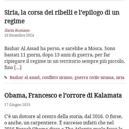
Siria, la corsa dei ribelli e l’epilogo
di un
regime
Ilaria Romano
10 Dicembre 2024
Bashar Al Assad ha perso, e sarebbe a Mosca. Sono
bastati 11 giorni, dopo 13 anni di guerra, per far
ripiegare il regime in un territorio sempre più piccolo,
fino
[…]
Bashar al assad
,
conflitto siriano
,
guerra civile siriana
,
siria
Obama, Francesco e l’orrore di Kalamata
17 Giugno 2023
C’è un dottore al centro della storia, dal 2016. O forse,
o anche, un carpentiere. È successo infatti che nel
2016 Barack Obama disse a The Atlantic quale fosse la