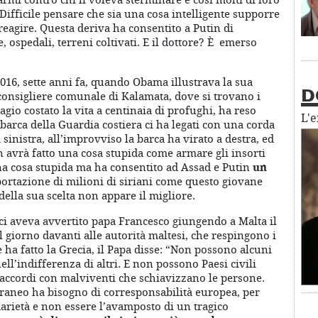
. Difficile pensare che sia una cosa intelligente supporre
reagire. Questa deriva ha consentito a Putin di
, ospedali, terreni coltivati. E il dottore? È emerso
2016, sette anni fa, quando Obama illustrava la sua
onsigliere comunale di Kalamata, dove si trovano i
D
agio costato la vita a centinaia di profughi, ha reso
L'
 barca della Guardia costiera ci ha legati con una corda
 sinistra, all’improvviso la barca ha virato a destra, ed
avrà fatto una cosa stupida come armare gli insorti
una cosa stupida ma ha consentito ad Assad e Putin
un
ortazione di milioni di siriani come questo giovane
della sua scelta non appare il migliore.
i ci aveva avvertito papa Francesco giungendo a Malta il
l giorno davanti alle autorità maltesi, che respingono i
ha fatto la Grecia, il Papa disse: “Non possono alcuni
ll’indifferenza di altri. E non possono Paesi civili
 accordi con malviventi che schiavizzano le persone.
raneo ha bisogno di corresponsabilità europea, per
arietà e non essere l’avamposto di un tragico