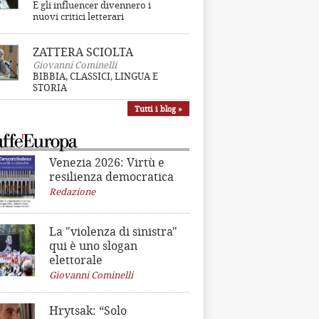
E gli influencer divennero i
nuovi critici letterari
ZATTERA SCIOLTA
Giovanni Cominelli
BIBBIA, CLASSICI, LINGUA E
STORIA
Tutti i blog »
Venezia 2026: Virtù e
resilienza democratica
Redazione
La "violenza di sinistra"
qui è uno slogan
elettorale
Giovanni Cominelli
Hrytsak: “Solo