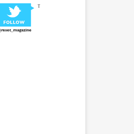
T
reset_magazine