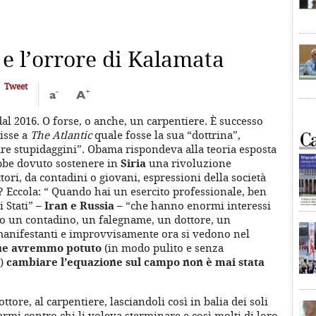
e l’orrore di Kalamata
Tweet
-
+
a
A
 dal 2016. O forse, o anche, un carpentiere. È successo
isse a
The Atlantic
quale fosse la sua “dottrina”,
are stupidaggini”. Obama rispondeva alla teoria esposta
rebbe dovuto sostenere in
Siria
una rivoluzione
tori, da contadini o giovani, espressioni della società
? Eccola: “ Quando hai un esercito professionale, ben
 Stati” –
Iran e Russia
– “che hanno enormi interessi
ro un contadino, un falegname, un dottore, un
anifestanti e improvvisamente ora si vedono nel
che avremmo potuto
(in modo pulito e senza
i)
cambiare l’equazione sul campo non è mai stata
ore, al carpentiere, lasciandoli così in balia dei soli
armi contro chi li voleva sterminare e così molti di loro