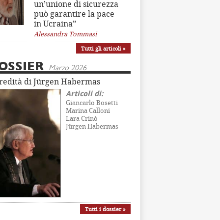
un’unione di sicurezza
può garantire la pace
in Ucraina”
Alessandra Tommasi
Tutti gli articoli »
OSSIER
Marzo 2026
eredità di Jürgen Habermas
Articoli di:
Giancarlo Bosetti
Marina Calloni
Lara Crinò
Jürgen Habermas
Tutti i dossier »