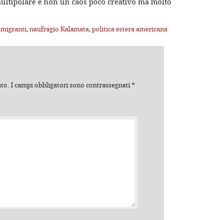
 multipolare e non un caos poco creativo ma molto
,
migranti
,
naufragio Kalamata
,
politica estera americana
ato.
I campi obbligatori sono contrassegnati
*