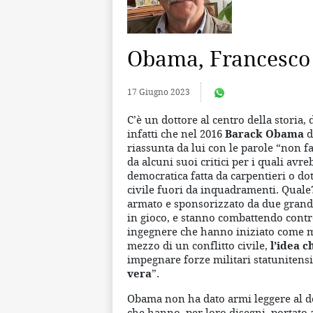
Obama, Francesco 
17 Giugno 2023
C’è un dottore al centro della storia,
infatti che nel 2016
Barack Obama
d
riassunta da lui con le parole “non f
da alcuni suoi critici per i quali av
democratica fatta da carpentieri o dot
civile fuori da inquadramenti. Quale
armato e sponsorizzato da due grandi
in gioco, e stanno combattendo cont
ingegnere che hanno iniziato come m
mezzo di un conflitto civile,
l’idea 
impegnare forze militari statunitens
vera
”.
Obama non ha dato armi leggere al dott
che hanno, per loro disegni, portato 