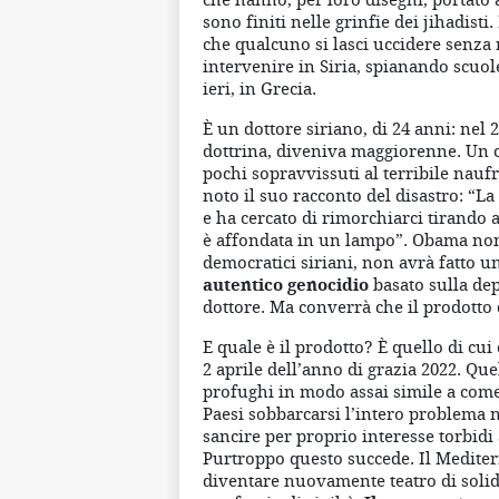
sono finiti nelle grinfie dei jihadisti
che qualcuno si lasci uccidere senza 
intervenire in Siria, spianando scuole
ieri, in Grecia.
È un dottore siriano, di 24 anni: nel 
dottrina, diveniva maggiorenne. Un c
pochi sopravvissuti al terribile naufr
noto il suo racconto del disastro: “La
e ha cercato di rimorchiarci tirando a
è affondata in un lampo”. Obama non 
democratici siriani, non avrà fatto 
autentico genocidio
basato sulla dep
dottore. Ma converrà che il prodotto 
E quale è il prodotto? È quello di cu
2 aprile dell’anno di grazia 2022. Que
profughi in modo assai simile a come 
Paesi sobbarcarsi l’intero problema ne
sancire per proprio interesse torbidi
Purtroppo questo succede. Il Mediter
diventare nuovamente teatro di solid