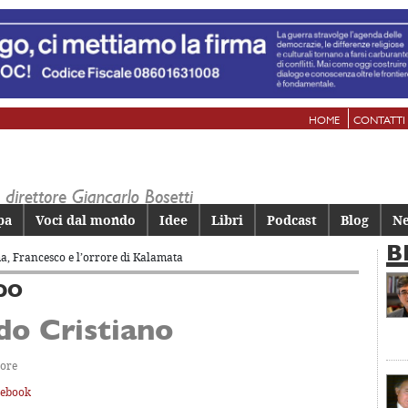
HOME
CONTATTI
pa
Voci dal mondo
Idee
Libri
Podcast
Blog
Ne
B
, Francesco e l’orrore di Kalamata
DO
do Cristiano
tore
cebook