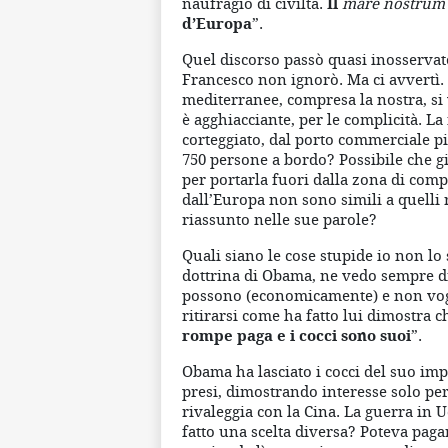
naufragio di civiltà.
Il
mare nostrum
d’Europa
”.
Quel discorso passò quasi inosservat
Francesco non ignorò. Ma ci avvertì. 
mediterranee, compresa la nostra, si
è agghiacciante, per le complicità. La
corteggiato, dal porto commerciale p
750 persone a bordo? Possibile che gi
per portarla fuori dalla zona di comp
dall’Europa non sono simili a quelli r
riassunto nelle sue parole?
Quali siano le cose stupide io non lo s
dottrina di Obama, ne vedo sempre di
possono (economicamente) e non vog
ritirarsi come ha fatto lui dimostra c
rompe paga e i cocci sono suoi
”.
Obama ha lasciato i cocci del suo impe
presi, dimostrando interesse solo per 
rivaleggia con la Cina. La guerra in
fatto una scelta diversa? Poteva paga