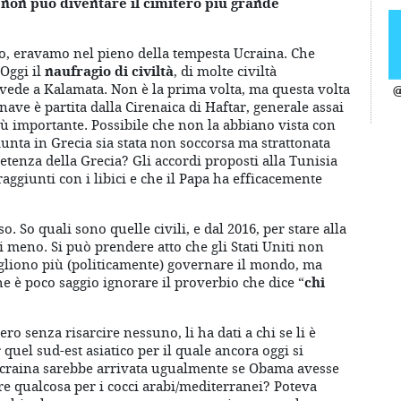
non può diventare il cimitero più grande
o, eravamo nel pieno della tempesta Ucraina. Che
Oggi il
naufragio di civiltà
, di molte civiltà
 vede a Kalamata. Non è la prima volta, ma questa volta
@
 nave è partita dalla Cirenaica di Haftar, generale assai
iù importante. Possibile che non la abbiano vista con
unta in Grecia sia stata non soccorsa ma strattonata
etenza della Grecia? Gli accordi proposti alla Tunisia
aggiunti con i libici e che il Papa ha efficacemente
o. So quali sono quelle civili, e dal 2016, per stare alla
 meno. Si può prendere atto che gli Stati Uniti non
liono più (politicamente) governare il mondo, ma
he è poco saggio ignorare il proverbio che dice “
chi
ro senza risarcire nessuno, li ha dati a chi se li è
quel sud-est asiatico per il quale ancora oggi si
 Ucraina sarebbe arrivata ugualmente se Obama avesse
re qualcosa per i cocci arabi/mediterranei? Poteva