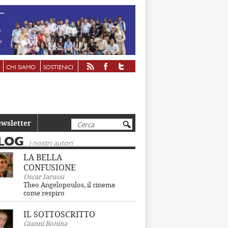
CHI SIAMO
SOSTIENICI
Cerca
wsletter
LOG
i nostri autori
LA BELLA
CONFUSIONE
Oscar Iarussi
Theo Angelopoulos, il cinema
come respiro
IL SOTTOSCRITTO
Gianni Bonina