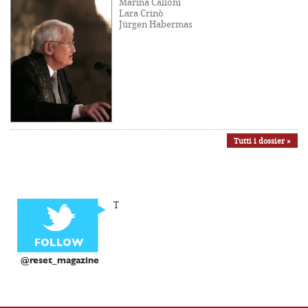
Marina Calloni
Lara Crinò
Jürgen Habermas
Tutti i dossier »
T
@reset_magazine