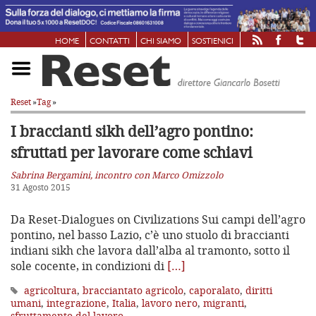
HOME
CONTATTI
CHI SIAMO
SOSTIENICI
Reset
»
Tag
»
I braccianti sikh dell’agro pontino:
sfruttati per lavorare come schiavi
Sabrina Bergamini, incontro con Marco Omizzolo
31 Agosto 2015
Da Reset-Dialogues on Civilizations Sui campi dell’agro
pontino, nel basso Lazio, c’è uno stuolo di braccianti
indiani sikh che lavora dall’alba al tramonto, sotto il
sole cocente, in condizioni di
[…]
agricoltura
,
bracciantato agricolo
,
caporalato
,
diritti
umani
,
integrazione
,
Italia
,
lavoro nero
,
migranti
,
sfruttamento del lavoro