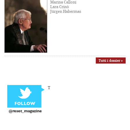
Marina Calloni
Lara Crinò
Jürgen Habermas
Tutti i dossier »
T
@reset_magazine