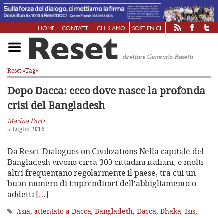
HOME
CONTATTI
CHI SIAMO
SOSTIENICI
Reset
»
Tag
»
Dopo Dacca: ecco dove nasce
la profonda
crisi del Bangladesh
Marina Forti
5 Luglio 2016
Da Reset-Dialogues on Civilizations Nella capitale del
Bangladesh vivono circa 300 cittadini italiani, e molti
altri frequentano regolarmente il paese, tra cui un
buon numero di imprenditori dell’abbigliamento o
addetti
[…]
Asia
,
attentato a Dacca
,
Bangladesh
,
Dacca
,
Dhaka
,
Isis
,