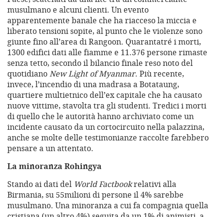
musulmano e alcuni clienti. Un evento
apparentemente banale che ha riacceso la miccia e
liberato tensioni sopite, al punto che le violenze sono
giunte fino all’area di Rangoon. Quarantatré i morti,
1300 edifici dati alle fiamme e 11.376 persone rimaste
senza tetto, secondo il bilancio finale reso noto del
quotidiano
New Light of Myanmar
. Più recente,
invece, l’incendio di una madrasa a Botataung,
quartiere multietnico dell’ex capitale che ha causato
nuove vittime, stavolta tra gli studenti. Tredici i morti
di quello che le autorità hanno archiviato come un
incidente causato da un cortocircuito nella palazzina,
anche se molte delle testimonianze raccolte farebbero
pensare a un attentato.
La minoranza Rohingya
Stando ai dati del
World Factbook
relativi alla
Birmania, su 55milioni di persone il 4% sarebbe
musulmano. Una minoranza a cui fa compagnia quella
cristiana (un altro 4%) seguita da un 1% di animisti, a