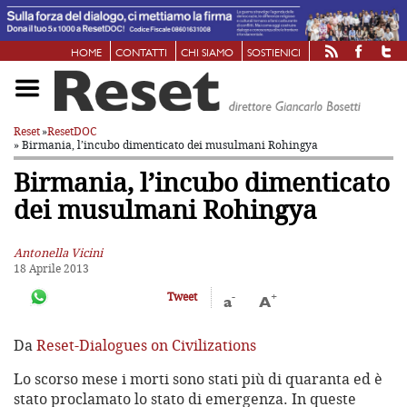
HOME
CONTATTI
CHI SIAMO
SOSTIENICI
Reset
»
ResetDOC
» Birmania, l’incubo dimenticato dei musulmani Rohingya
Birmania, l’incubo dimenticato
dei musulmani Rohingya
Antonella Vicini
18 Aprile 2013
-
+
Tweet
a
A
Da
Reset-Dialogues on Civilizations
Lo scorso mese i morti sono stati più di quaranta ed è
stato proclamato lo stato di emergenza. In queste