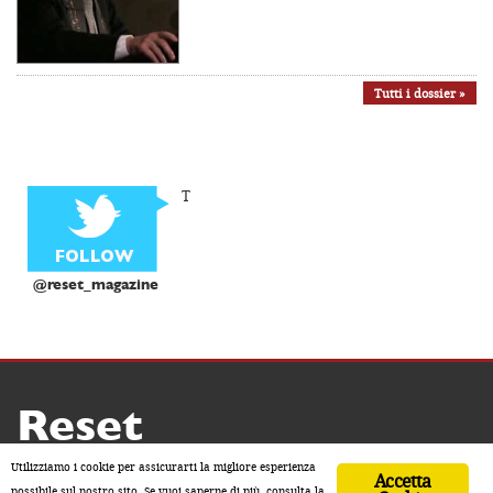
Tutti i dossier »
T
@reset_magazine
Reset
Copyright ® 2026 by Reset
Utilizziamo i cookie per assicurarti la migliore esperienza
Accetta
Home
Contatti
Chi siamo
Sostienici
possibile sul nostro sito. Se vuoi saperne di più, consulta la