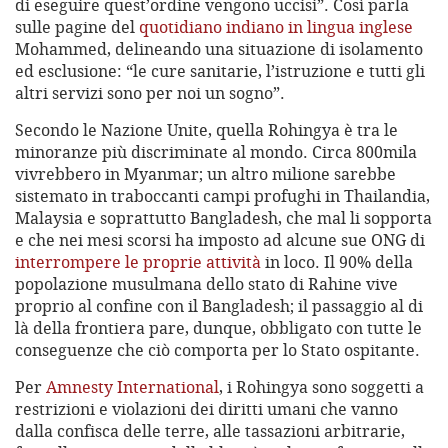
di eseguire quest’ordine vengono uccisi”. Così parla
sulle pagine del
quotidiano indiano in lingua inglese
Mohammed, delineando una situazione di isolamento
ed esclusione: “le cure sanitarie, l’istruzione e tutti gli
altri servizi sono per noi un sogno”.
Secondo le Nazione Unite, quella Rohingya è tra le
minoranze più discriminate al mondo. Circa 800mila
vivrebbero in Myanmar; un altro milione sarebbe
sistemato in traboccanti campi profughi in Thailandia,
Malaysia e soprattutto Bangladesh, che mal li sopporta
e che nei mesi scorsi ha imposto ad alcune sue ONG di
interrompere le proprie attività
in loco. Il 90% della
popolazione musulmana dello stato di Rahine vive
proprio al confine con il Bangladesh; il passaggio al di
là della frontiera pare, dunque, obbligato con tutte le
conseguenze che ciò comporta per lo Stato ospitante.
Per
Amnesty International
, i Rohingya sono soggetti a
restrizioni e violazioni dei diritti umani che vanno
dalla confisca delle terre, alle tassazioni arbitrarie,