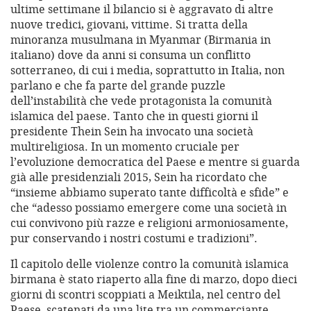
ultime settimane il bilancio si è aggravato di altre
nuove tredici, giovani, vittime. Si tratta della
minoranza musulmana in Myanmar (Birmania in
italiano) dove da anni si consuma un conflitto
sotterraneo, di cui i media, soprattutto in Italia, non
parlano e che fa parte del grande puzzle
dell’instabilità che vede protagonista la comunità
islamica del paese. Tanto che in questi giorni il
presidente Thein Sein ha invocato una società
multireligiosa. In un momento cruciale per
l’evoluzione democratica del Paese e mentre si guarda
già alle presidenziali 2015, Sein ha ricordato che
“insieme abbiamo superato tante difficoltà e sfide” e
che “adesso possiamo emergere come una società in
cui convivono più razze e religioni armoniosamente,
pur conservando i nostri costumi e tradizioni”.
Il capitolo delle violenze contro la comunità islamica
birmana è stato riaperto alla fine di marzo, dopo dieci
giorni di scontri scoppiati a Meiktila, nel centro del
Paese, scatenati da una lite tra un commerciante