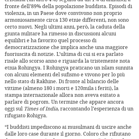
fronte dell’89% della popolazione buddista. Episodi di
violenza, in un Paese dove convivono non proprio
armoniosamente circa 130 etnie differenti, non sono
certo nuovi. Negli ultimi anni, però, la caduta della
giunta militare ha rimesso in discussioni alcuni
equilibri e ha favorito quel processo di
democratizzazione che implica anche una maggiore
fuoriuscita di notizie. L’ultima di cui si era parlato
risale allo scorso anno e riguarda la tristemente nota
etnia Rohingya. I Rohingya praticano un islam sunnita
con alcuni elementi del sufismo e vivono per lo più
nello stato di Rakhine. Di fronte al bilancio delle
vittime (almeno 180 i morti e 120mila i feriti), la
stampa internazionale allora non aveva esitato a
parlare di pogrom. Un termine che appare ancora
oggi sul
Times of India
, raccontando l’esperienza di un
rifugiato Rohigya.
“I buddisti impediscono ai musulmani di uscire anche
dalle loro case durante il giorno. Coloro che rifiutano