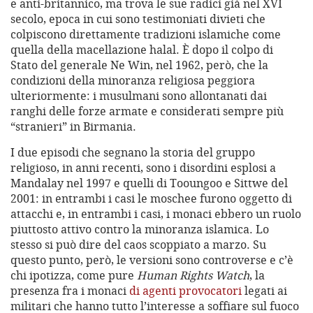
e anti-britannico, ma trova le sue radici già nel XVI
secolo, epoca in cui sono testimoniati divieti che
colpiscono direttamente tradizioni islamiche come
quella della macellazione halal. È dopo il colpo di
Stato del generale Ne Win, nel 1962, però, che la
condizioni della minoranza religiosa peggiora
ulteriormente: i musulmani sono allontanati dai
ranghi delle forze armate e considerati sempre più
“stranieri” in Birmania.
I due episodi che segnano la storia del gruppo
religioso, in anni recenti, sono i disordini esplosi a
Mandalay nel 1997 e quelli di Tooungoo e Sittwe del
2001: in entrambi i casi le moschee furono oggetto di
attacchi e, in entrambi i casi, i monaci ebbero un ruolo
piuttosto attivo contro la minoranza islamica. Lo
stesso si può dire del caos scoppiato a marzo. Su
questo punto, però, le versioni sono controverse e c’è
chi ipotizza, come pure
Human Rights Watch
, la
presenza fra i monaci
di agenti provocatori
legati ai
militari che hanno tutto l’interesse a soffiare sul fuoco