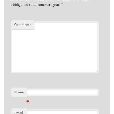
obbligatori sono contrassegnati
*
Commento
Nome
*
Email